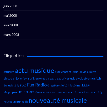
juin 2008
mai 2008
avril 2008
mars 2008
Étiquettes
actu musique
contact
David Guetta
actualité
buzz
Dario
exclusivemusic.fr
electro
enjoy
enjoy-musik
enjoymusik
exclu
exclusivemusic
Fun Radio
loic54
Exclusivité
fg
FLAC
Greg Parys
loic54.net
loicb54
mico
Music
Megaupload
MP3
musicales
news
nouveauté contact
nouveauté fg
nouveauté musicale
nouveauté fun radio