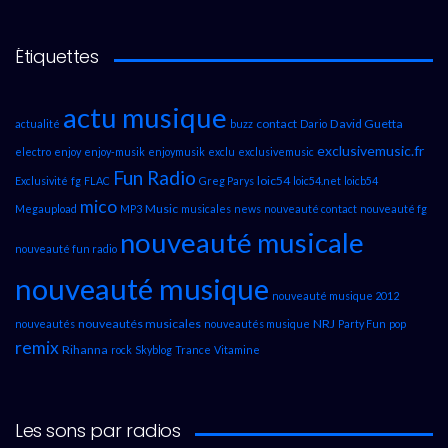
Étiquettes
actu musique
contact
David Guetta
actualité
buzz
Dario
exclusivemusic.fr
electro
enjoy
enjoy-musik
enjoymusik
exclu
exclusivemusic
Fun Radio
loic54
Exclusivité
fg
FLAC
Greg Parys
loic54.net
loicb54
mico
Music
Megaupload
MP3
musicales
news
nouveauté contact
nouveauté fg
nouveauté musicale
nouveauté fun radio
nouveauté musique
nouveauté musique 2012
nouveautés musicales
NRJ
nouveautés
nouveautés musique
Party Fun
pop
remix
Rihanna
rock
Skyblog
Trance
Vitamine
Les sons par radios