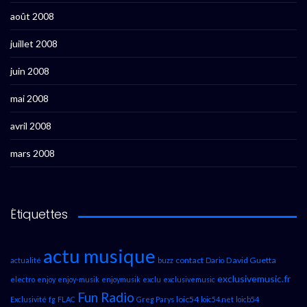
août 2008
juillet 2008
juin 2008
mai 2008
avril 2008
mars 2008
Étiquettes
actu musique
contact
David Guetta
actualité
buzz
Dario
exclusivemusic.fr
electro
enjoy
enjoy-musik
enjoymusik
exclu
exclusivemusic
Fun Radio
loic54
Exclusivité
fg
FLAC
Greg Parys
loic54.net
loicb54