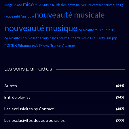
mico
Music
Megaupload
MP3
musicales
news
nouveauté contact
nouveauté fg
nouveauté musicale
nouveauté fun radio
nouveauté musique
nouveauté musique 2012
nouveautés musicales
NRJ
nouveautés
nouveautés musique
Party Fun
pop
remix
Rihanna
rock
Skyblog
Trance
Vitamine
Les sons par radios
Autres
(644)
Entrée playlist
(345)
Les exclusivités by Contact
(357)
Les exclusivités des autres radios
(555)