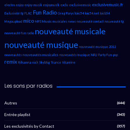
exclusivemusic.fr
electro
enjoy
enjoy-musik
enjoymusik
exclu
exclusivemusic
Fun Radio
loic54
Exclusivité
fg
FLAC
Greg Parys
loic54.net
loicb54
mico
Music
Megaupload
MP3
musicales
news
nouveauté contact
nouveauté fg
nouveauté musicale
nouveauté fun radio
nouveauté musique
nouveauté musique 2012
nouveautés musicales
NRJ
nouveautés
nouveautés musique
Party Fun
pop
remix
Rihanna
rock
Skyblog
Trance
Vitamine
Les sons par radios
Autres
(644)
Entrée playlist
(345)
Les exclusivités by Contact
(357)