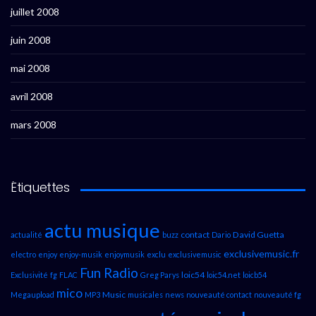
juillet 2008
juin 2008
mai 2008
avril 2008
mars 2008
Étiquettes
actu musique
contact
David Guetta
actualité
buzz
Dario
exclusivemusic.fr
electro
enjoy
enjoy-musik
enjoymusik
exclu
exclusivemusic
Fun Radio
loic54
Exclusivité
fg
FLAC
Greg Parys
loic54.net
loicb54
mico
Music
Megaupload
MP3
musicales
news
nouveauté contact
nouveauté fg