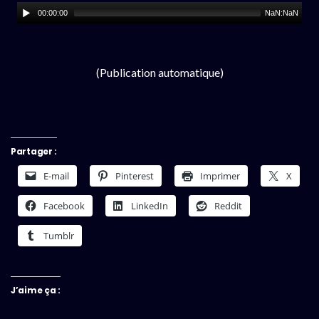
00:00:00
NaN:NaN
(Publication automatique)
Partager :
E-mail
Pinterest
Imprimer
X
Facebook
LinkedIn
Reddit
Tumblr
J’aime ça :