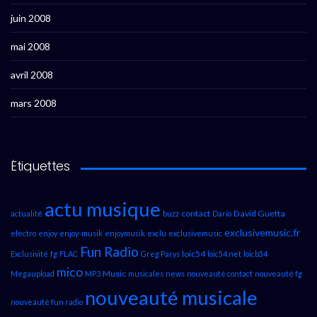
juin 2008
mai 2008
avril 2008
mars 2008
Étiquettes
actu musique
contact
David Guetta
actualité
buzz
Dario
exclusivemusic.fr
electro
enjoy
enjoy-musik
enjoymusik
exclu
exclusivemusic
Fun Radio
loic54
Exclusivité
fg
FLAC
Greg Parys
loic54.net
loicb54
mico
Music
Megaupload
MP3
musicales
news
nouveauté contact
nouveauté fg
nouveauté musicale
nouveauté fun radio