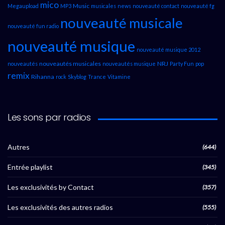
mico
Music
Megaupload
MP3
musicales
news
nouveauté contact
nouveauté fg
nouveauté musicale
nouveauté fun radio
nouveauté musique
nouveauté musique 2012
nouveautés musicales
NRJ
nouveautés
nouveautés musique
Party Fun
pop
remix
Rihanna
rock
Skyblog
Trance
Vitamine
Les sons par radios
Autres
(644)
Entrée playlist
(345)
Les exclusivités by Contact
(357)
Les exclusivités des autres radios
(555)