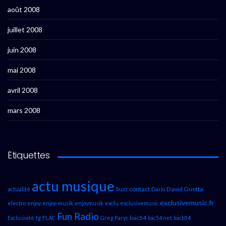
août 2008
juillet 2008
juin 2008
mai 2008
avril 2008
mars 2008
Étiquettes
actu musique
contact
David Guetta
actualité
buzz
Dario
exclusivemusic.fr
electro
enjoy
enjoy-musik
enjoymusik
exclu
exclusivemusic
Fun Radio
loic54
Exclusivité
fg
FLAC
Greg Parys
loic54.net
loicb54