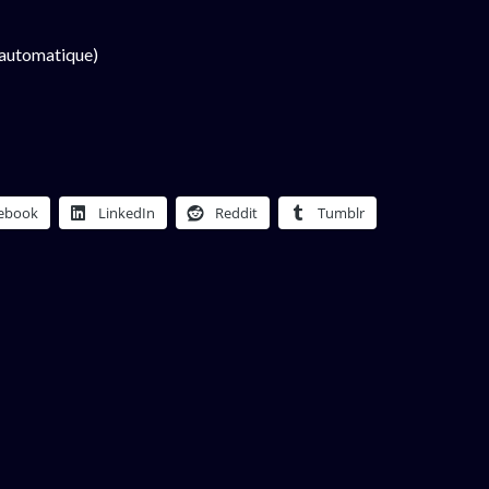
 automatique)
ebook
LinkedIn
Reddit
Tumblr