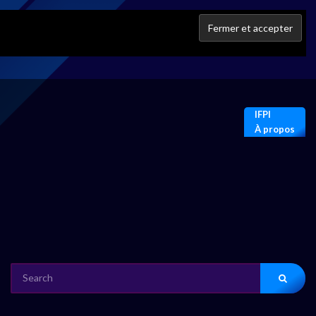
IFPI
À propos
SEARCH
FOR: