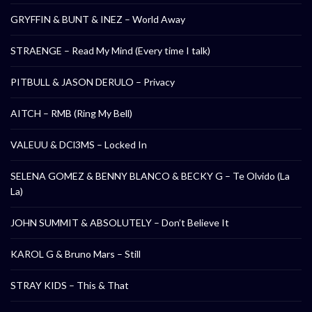
GRYFFIN & BUNT & INEZ – World Away
STRAENGE – Read My Mind (Every time I talk)
PITBULL & JASON DERULO – Privacy
AITCH – RMB (Ring My Bell)
VALEUU & DCl3MS – Locked In
SELENA GOMEZ & BENNY BLANCO & BECKY G – Te Olvido (La
La)
JOHN SUMMIT & ABSOLUTELY – Don’t Believe It
KAROL G & Bruno Mars – Still
STRAY KIDS – This & That