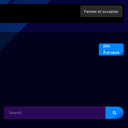
IFPI
À propos
SEARCH
FOR: