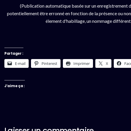
(Publication automatique basée sur un enregistrement d
potentiellement être erronné en fonction de la présence ou non d
élement d'habillage, un nommage différent da
Partager :
E-mail
Pinterest
Imprimer
X
Fac
J’aime ça :
Laisser un commentaire