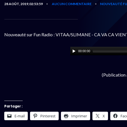
28 AOÛT, 2019,02:53:59
AUCUN COMMENTAIRE
NOUVEAUTÉ FU
•
•
Nouveauté sur Fun Radio : VITAA/SLIMANE - CA VA CA VIEN
00:00:00
(Publication
Partager :
E-mail
Pinterest
Imprimer
X
Fac