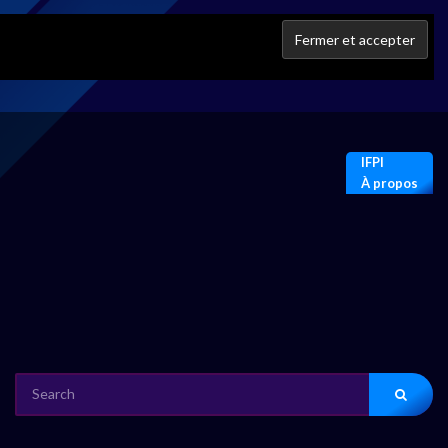
IFPI
À propos
SEARCH
FOR: