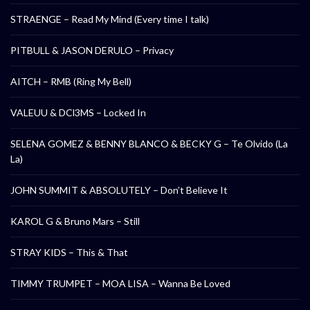
STRAENGE – Read My Mind (Every time I talk)
PITBULL & JASON DERULO – Privacy
AITCH – RMB (Ring My Bell)
VALEUU & DCl3MS – Locked In
SELENA GOMEZ & BENNY BLANCO & BECKY G – Te Olvido (La
La)
JOHN SUMMIT & ABSOLUTELY – Don’t Believe It
KAROL G & Bruno Mars – Still
STRAY KIDS – This & That
TIMMY TRUMPET – MOA LISA – Wanna Be Loved