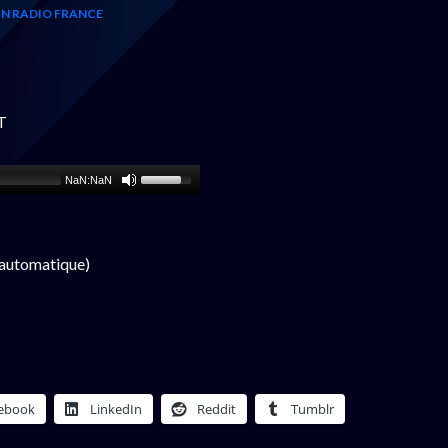
N RADIO FRANCE
T
NaN:NaN
 automatique)
ebook
LinkedIn
Reddit
Tumblr