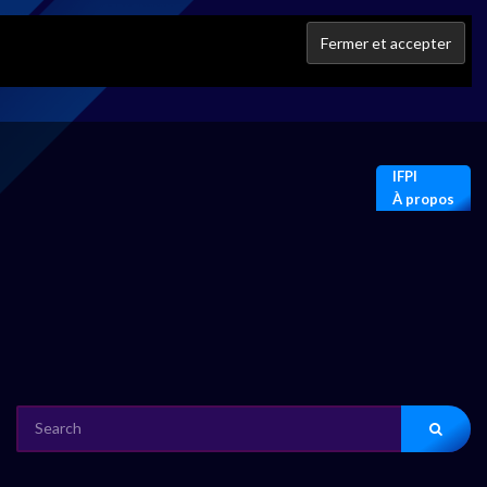
IFPI
À propos
SEARCH
FOR: