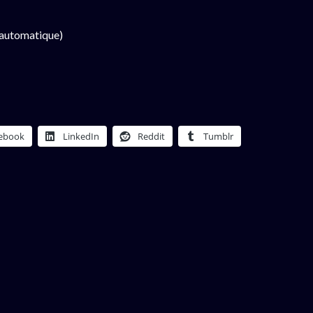
 automatique)
ebook
LinkedIn
Reddit
Tumblr