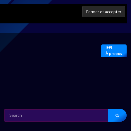
IFPI
À propos
SEARCH
FOR: