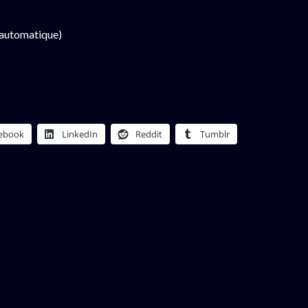
 automatique)
ebook
LinkedIn
Reddit
Tumblr