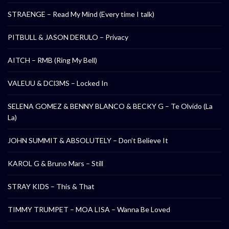
STRAENGE – Read My Mind (Every time I talk)
PITBULL & JASON DERULO – Privacy
AITCH – RMB (Ring My Bell)
VALEUU & DCl3MS – Locked In
SELENA GOMEZ & BENNY BLANCO & BECKY G – Te Olvido (La
La)
JOHN SUMMIT & ABSOLUTELY – Don’t Believe It
KAROL G & Bruno Mars – Still
STRAY KIDS – This & That
TIMMY TRUMPET – MOA LISA – Wanna Be Loved