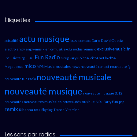
Étiquettes
actu musique
contact
David Guetta
actualité
buzz
Dario
exclusivemusic.fr
electro
enjoy
enjoy-musik
enjoymusik
exclu
exclusivemusic
Fun Radio
loic54
Exclusivité
fg
FLAC
Greg Parys
loic54.net
loicb54
mico
Music
Megaupload
MP3
musicales
news
nouveauté contact
nouveauté fg
nouveauté musicale
nouveauté fun radio
nouveauté musique
nouveauté musique 2012
nouveautés musicales
NRJ
nouveautés
nouveautés musique
Party Fun
pop
remix
Rihanna
rock
Skyblog
Trance
Vitamine
Les sons par radios