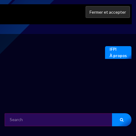
IFPI
À propos
SEARCH
FOR: