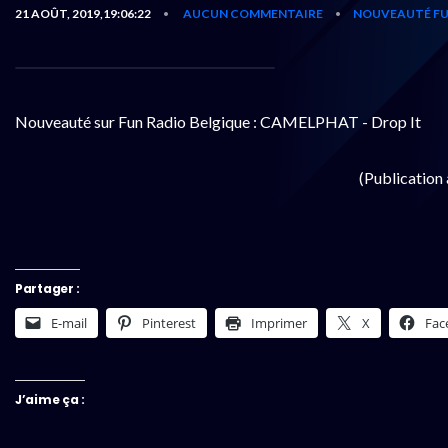
21 AOÛT, 2019,19:06:22
AUCUN COMMENTAIRE
NOUVEAUTÉ FU
•
•
Nouveauté sur Fun Radio Belgique : CAMELPHAT - Drop It
(Publication
Partager :
E-mail
Pinterest
Imprimer
X
Fac
J’aime ça :