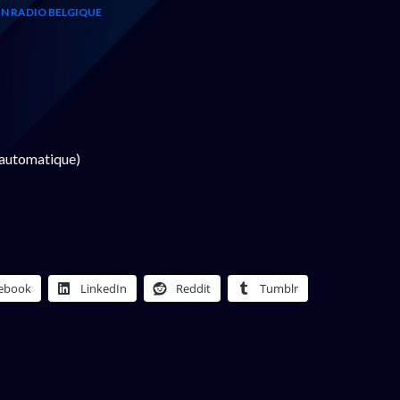
N RADIO BELGIQUE
 automatique)
ebook
LinkedIn
Reddit
Tumblr