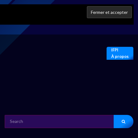
IFPI
À propos
SEARCH
FOR: