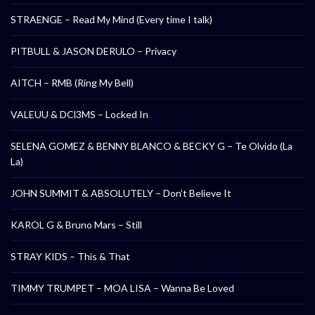
STRAENGE – Read My Mind (Every time I talk)
PITBULL & JASON DERULO – Privacy
AITCH – RMB (Ring My Bell)
VALEUU & DCl3MS – Locked In
SELENA GOMEZ & BENNY BLANCO & BECKY G – Te Olvido (La
La)
JOHN SUMMIT & ABSOLUTELY – Don’t Believe It
KAROL G & Bruno Mars – Still
STRAY KIDS – This & That
TIMMY TRUMPET – MOA LISA – Wanna Be Loved