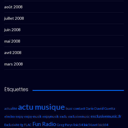
août 2008
juillet 2008
juin 2008
mai 2008
avril 2008
mars 2008
Étiquettes
actu musique
contact
David Guetta
actualité
buzz
Dario
exclusivemusic.fr
electro
enjoy
enjoy-musik
enjoymusik
exclu
exclusivemusic
Fun Radio
loic54
Exclusivité
fg
FLAC
Greg Parys
loic54.net
loicb54