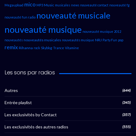
mico
Music
Megaupload
MP3
musicales
news
nouveauté contact
nouveauté fg
nouveauté musicale
nouveauté fun radio
nouveauté musique
nouveauté musique 2012
nouveautés musicales
NRJ
nouveautés
nouveautés musique
Party Fun
pop
remix
Rihanna
rock
Skyblog
Trance
Vitamine
Les sons par radios
Autres
(644)
Entrée playlist
(345)
Les exclusivités by Contact
(357)
Les exclusivités des autres radios
(555)