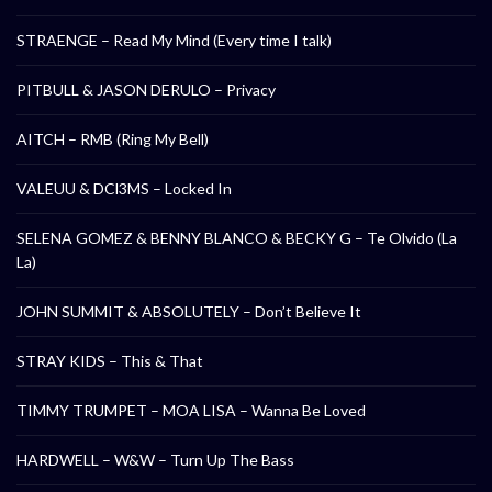
STRAENGE – Read My Mind (Every time I talk)
PITBULL & JASON DERULO – Privacy
AITCH – RMB (Ring My Bell)
VALEUU & DCl3MS – Locked In
SELENA GOMEZ & BENNY BLANCO & BECKY G – Te Olvido (La
La)
JOHN SUMMIT & ABSOLUTELY – Don’t Believe It
STRAY KIDS – This & That
TIMMY TRUMPET – MOA LISA – Wanna Be Loved
HARDWELL – W&W – Turn Up The Bass