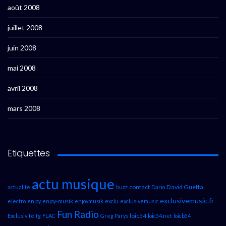
août 2008
juillet 2008
juin 2008
mai 2008
avril 2008
mars 2008
Étiquettes
actu musique
contact
David Guetta
actualité
buzz
Dario
exclusivemusic.fr
electro
enjoy
enjoy-musik
enjoymusik
exclu
exclusivemusic
Fun Radio
loic54
Exclusivité
fg
FLAC
Greg Parys
loic54.net
loicb54