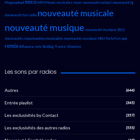
mico
Music
Megaupload
MP3
musicales
news
nouveauté contact
nouveauté fg
nouveauté musicale
nouveauté fun radio
nouveauté musique
nouveauté musique 2012
nouveautés musicales
NRJ
nouveautés
nouveautés musique
Party Fun
pop
remix
Rihanna
rock
Skyblog
Trance
Vitamine
Les sons par radios
Autres
(644)
Entrée playlist
(345)
Les exclusivités by Contact
(357)
Les exclusivités des autres radios
(555)