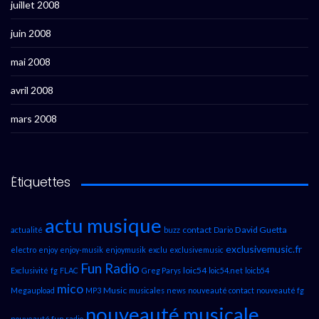
juillet 2008
juin 2008
mai 2008
avril 2008
mars 2008
Étiquettes
actu musique
contact
David Guetta
actualité
buzz
Dario
exclusivemusic.fr
electro
enjoy
enjoy-musik
enjoymusik
exclu
exclusivemusic
Fun Radio
loic54
Exclusivité
fg
FLAC
Greg Parys
loic54.net
loicb54
mico
Music
Megaupload
MP3
musicales
news
nouveauté contact
nouveauté fg
nouveauté musicale
nouveauté fun radio