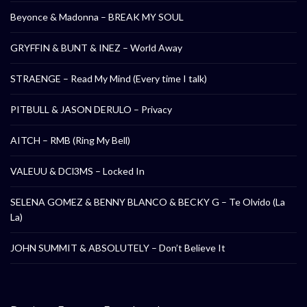
Beyonce & Madonna – BREAK MY SOUL
GRYFFIN & BUNT & INEZ – World Away
STRAENGE – Read My Mind (Every time I talk)
PITBULL & JASON DERULO – Privacy
AITCH – RMB (Ring My Bell)
VALEUU & DCl3MS – Locked In
SELENA GOMEZ & BENNY BLANCO & BECKY G – Te Olvido (La
La)
JOHN SUMMIT & ABSOLUTELY – Don’t Believe It