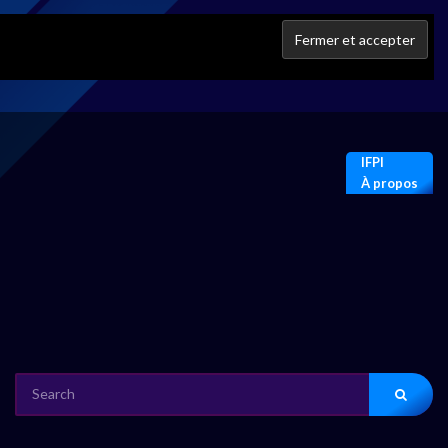
IFPI
À propos
SEARCH
FOR: