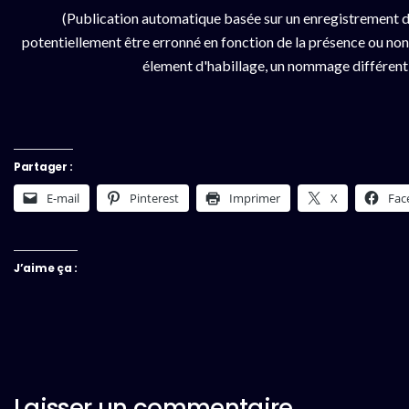
(Publication automatique basée sur un enregistrement d
potentiellement être erronné en fonction de la présence ou non d
élement d'habillage, un nommage différent da
Partager :
E-mail
Pinterest
Imprimer
X
Fac
J’aime ça :
Laisser un commentaire