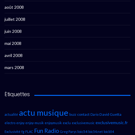
août 2008
juillet 2008
juin 2008
mai 2008
avril 2008
mars 2008
Étiquettes
actu musique
contact
David Guetta
actualité
buzz
Dario
exclusivemusic.fr
electro
enjoy
enjoy-musik
enjoymusik
exclu
exclusivemusic
Fun Radio
loic54
Exclusivité
fg
FLAC
Greg Parys
loic54.net
loicb54