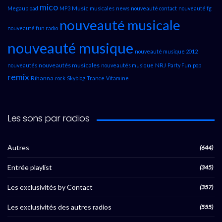
mico
Music
Megaupload
MP3
musicales
news
nouveauté contact
nouveauté fg
nouveauté musicale
nouveauté fun radio
nouveauté musique
nouveauté musique 2012
nouveautés musicales
NRJ
nouveautés
nouveautés musique
Party Fun
pop
remix
Rihanna
rock
Skyblog
Trance
Vitamine
Les sons par radios
Autres
(644)
Entrée playlist
(345)
Les exclusivités by Contact
(357)
Les exclusivités des autres radios
(555)