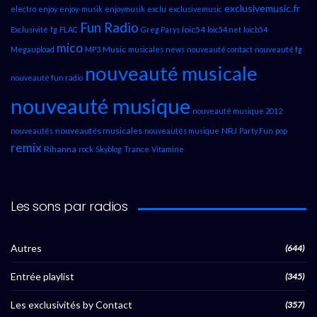
exclusivemusic.fr
electro
enjoy
enjoy-musik
enjoymusik
exclu
exclusivemusic
Fun Radio
loic54
Exclusivité
fg
FLAC
Greg Parys
loic54.net
loicb54
mico
Music
Megaupload
MP3
musicales
news
nouveauté contact
nouveauté fg
nouveauté musicale
nouveauté fun radio
nouveauté musique
nouveauté musique 2012
nouveautés musicales
NRJ
nouveautés
nouveautés musique
Party Fun
pop
remix
Rihanna
rock
Skyblog
Trance
Vitamine
Les sons par radios
Autres
(644)
Entrée playlist
(345)
Les exclusivités by Contact
(357)