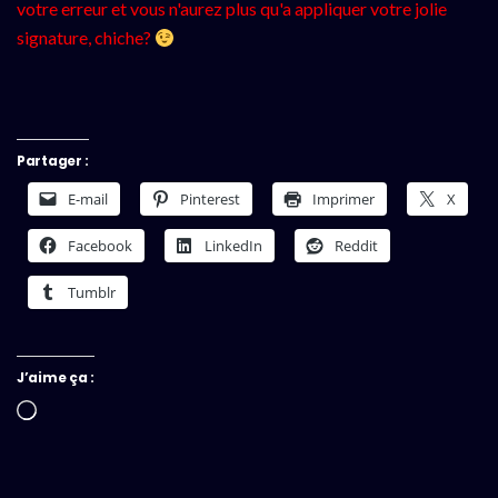
votre erreur et vous n'aurez plus qu'a appliquer votre jolie
signature, chiche?
Partager :
E-mail
Pinterest
Imprimer
X
Facebook
LinkedIn
Reddit
Tumblr
J’aime ça :
Chargement…