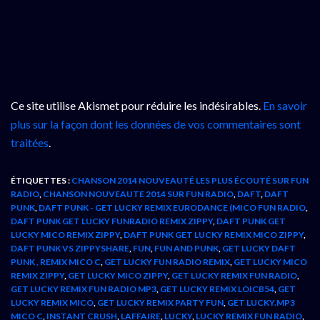
Ce site utilise Akismet pour réduire les indésirables.
En savoir
plus sur la façon dont les données de vos commentaires sont
traitées
.
ÉTIQUETTES :
CHANSON 2014 NOUVEAUTÉ LES PLUS ÉCOUTÉ SUR FUN
RADIO
,
CHANSON NOUVEAUTE 2014 SUR FUN RADIO
,
DAFT
,
DAFT
PUNK
,
DAFT PUNK - GET LUCKY REMIX EURODANCE (MICO FUN RADIO
,
DAFT PUNK GET LUCKY FUNRADIO REMIX ZIPPY
,
DAFT PUNK GET
LUCKY MICO REMIX ZIPPY
,
DAFT PUNK GET LUCKY REMIX MICO ZIPPY
,
DAFT PUNK VS ZIPPYSHARE
,
FUN
,
FUN AND PUNK
,
GET LUCKY DAFT
PUNK , REMIX MICO C
,
GET LUCKY FUN RADIO REMIX
,
GET LUCKY MICO
REMIX ZIPPY
,
GET LUCKY MICO ZIPPY
,
GET LUCKY REMIX FUN RADIO
,
GET LUCKY REMIX FUN RADIO MP3
,
GET LUCKY REMIX LOICB54
,
GET
LUCKY REMIX MICO
,
GET LUCKY REMIX PARTY FUN
,
GET LUCKY.MP3
MICO C
,
INSTANT CRUSH
,
LAFFAIRE
,
LUCKY
,
LUCKY REMIX FUN RADIO
,