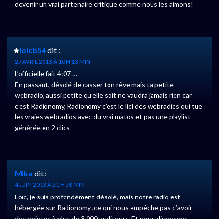
devenir un vrai partenaire critique comme nous les aimons!
loicb54
dit :
27 AVRIL 2013 À 10 H 13 MIN
L’officielle fait 4:07 …
En passant, désolé de casser ton rêve mais ta petite
webradio, aussi petite qu’elle soit ne vaudra jamais rien car
c’est Radionomy, Radionomy c’est le lidl des webradios qui tue
les vraies webradios avec du vrai matos et pas une playlist
générée en 2 clics
Mika
dit :
4 JUIN 2013 À 21 H 58 MIN
Loïc, je suis profondément désolé, mais notre radio est
hébergée sur Radionomy ,ce qui nous empêche pas d’avoir
des pointes à plus de 3 000 auditeurs. Et nous disposons