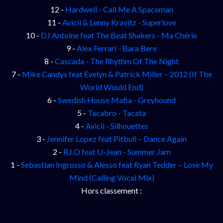
12 -
Hardwell - Call Me A Spaceman
11 -
Avicii & Lenny Kravitz - Superlove
10 -
DJ Antoine feat The Beat Shakers - Ma Chérie
9 -
Alex Ferrari - Bara Bere
8 -
Cascada - The Rhythm Of The Night
7 -
Mike Candys feat Evelyn & Patrick Miller – 2012 (If The
World Would End)
6 -
Swedish House Mafia - Greyhound
5 -
Tacabro - Tacata
4 -
Avicii - Silhouettes
3 -
Jennifer Lopez feat Pitbull – Dance Again
2 -
R.I.O feat U-Jean - Summer Jam
1 -
Sebastian Ingrosso & Alesso feat Ryan Tedder – Lose My
Mind (Calling Vocal Mix)
Hors classement :