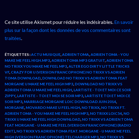
Ce site utilise Akismet pour réduire les indésirables.
En savoir
plus sur la façon dont les données de vos commentaires sont
traitées
.
ÉTIQUETTES :
ACTU MUSIQUE
,
ADRIEN TOMA
,
ADRIEN TOMA - YOU
MAKE ME FEEL HIGH.MP3
,
ADRIEN TOMA MP3 GRATUIT
,
ADRIEN TOMA
NO TRIXX YOU MAKE ME FEEL MP3
,
ALTER EGO DIRTY LITTLE TRICKS
VF
,
CRAZY FOR U (VERSION FRANCOPHONE) NO TRIXX VS ADRIEN
TOMA DOWNLOAD
,
DOWNLOAD NO TRIXX VS ADRIEN TOMA FEAT
MORGANE U MAKE ME FEEL HIGH MP3
,
DOWNLOAD NO TRIXX VS
ADRIEN TOMA U MAKE ME FEEL HIGH
,
LARTISTE - TOI ET MOI CE SOIR
ZIPPY
,
LARTISTE – TOI ET MOI SE SOIR MP3
,
LARTISTE TOI ET MOI CE
SOIR MP3
,
MARRIAGE MORGANE LOIC DOWNLOAD JUIN 2014
,
MORGANE
,
MOVARDO MAKE U FEEL HIGH
,
NO TRIXX
,
NO TRIXX FT.
ADRIEN TOMA - YOU MAKE ME FEEL HIGH MP3
,
NO TRIXX LOIC54
,
NO
TRIXX U MAKE ME FEEL HIGH DOWNLOAD
,
NO TRIXX VS ADRIEN TOMA
FEAT MORGANE - U MAKE ME FEEL (VERSION FRANCOPHONE) (RADIO
EDIT)
,
NO TRIXX VS ADRIEN TOMA FEAT. MORGANE - U MAKE ME FEEL
HIGH (VERSION FRANCOPHONE) TELCHARGER MP3
,
NO TRIXX VS