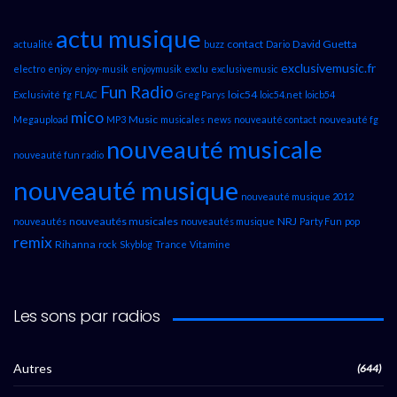
actu musique
contact
David Guetta
actualité
buzz
Dario
exclusivemusic.fr
electro
enjoy
enjoy-musik
enjoymusik
exclu
exclusivemusic
Fun Radio
loic54
Exclusivité
fg
FLAC
Greg Parys
loic54.net
loicb54
mico
Music
Megaupload
MP3
musicales
news
nouveauté contact
nouveauté fg
nouveauté musicale
nouveauté fun radio
nouveauté musique
nouveauté musique 2012
nouveautés musicales
NRJ
nouveautés
nouveautés musique
Party Fun
pop
remix
Rihanna
rock
Skyblog
Trance
Vitamine
Les sons par radios
Autres
(644)