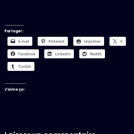
Partager :
E-mail
Pinterest
Imprimer
X
Facebook
LinkedIn
Reddit
Tumblr
J’aime ça :