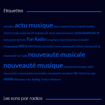
Étiquettes
actu musique
contact
David Guetta
actualité
buzz
Dario
exclusivemusic.fr
electro
enjoy
enjoy-musik
enjoymusik
exclu
exclusivemusic
Fun Radio
loic54
Exclusivité
fg
FLAC
Greg Parys
loic54.net
loicb54
mico
Music
Megaupload
MP3
musicales
news
nouveauté contact
nouveauté fg
nouveauté musicale
nouveauté fun radio
nouveauté musique
nouveauté musique 2012
nouveautés musicales
NRJ
nouveautés
nouveautés musique
Party Fun
pop
remix
Rihanna
rock
Skyblog
Trance
Vitamine
Les sons par radios