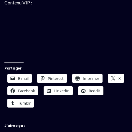
Contenu VIP :
Partager :
E-mail
Pinterest
Imprimer
X
Facebook
LinkedIn
Reddit
Tumblr
J’aime ça :