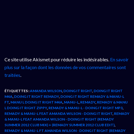
Ce site utilise Akismet pour réduire les indésirables.
En savoir
plus sur la façon dont les données de vos commentaires sont
traitées
.
ÉTIQUETTES :
AMANDA WILSON
,
DOING IT RIGHT
,
DOING IT RIGHT
M4A
,
DOING IT RIGHT REMADY
,
DOING IT RIGHT REMADY & MANU-L
FT
,
MANU L DOING IT RIGHT M4A
,
MANU-L
,
REMADY
,
REMADY & MANU
L DOING IT RIGHT ZIPPY
,
REMADY & MANU-L - DOING IT RIGHT MP3
,
REMADY & MANU-L FEAT AMANDA WILSON - DOING IT RIGHT
,
REMADY
& MANU-L FEAT AMANDA WILSON - DOING IT RIGHT (REMADY
SUMMER 2012 CLUB MIX) + (REMADY SUMMER 2012 CLUB EDIT)
,
REMADY & MANU-L FT AMANDA WILSON - DOING IT RIGHT (REMADY