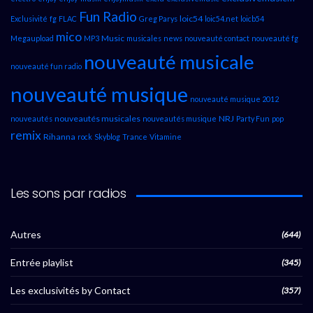
Fun Radio
loic54
Exclusivité
fg
FLAC
Greg Parys
loic54.net
loicb54
mico
Music
Megaupload
MP3
musicales
news
nouveauté contact
nouveauté fg
nouveauté musicale
nouveauté fun radio
nouveauté musique
nouveauté musique 2012
nouveautés musicales
NRJ
nouveautés
nouveautés musique
Party Fun
pop
remix
Rihanna
rock
Skyblog
Trance
Vitamine
Les sons par radios
Autres
(644)
Entrée playlist
(345)
Les exclusivités by Contact
(357)