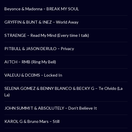
Beyonce & Madonna – BREAK MY SOUL
GRYFFIN & BUNT & INEZ – World Away
STRAENGE – Read My Mind (Every time I talk)
PITBULL & JASON DERULO – Privacy
AITCH – RMB (Ring My Bell)
VALEUU & DCl3MS – Locked In
SELENA GOMEZ & BENNY BLANCO & BECKY G – Te Olvido (La
La)
JOHN SUMMIT & ABSOLUTELY – Don’t Believe It
KAROL G & Bruno Mars – Still