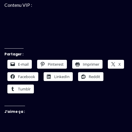
Contenu VIP :
Partager :
E-mail
Pinterest
Imprimer
X
Facebook
LinkedIn
Reddit
Tumblr
J’aime ça :