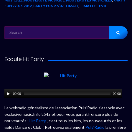
MUSICALE
,
NOUVEAUTÉ MUSIQUE
,
NOUVEAUTÉS MUSICALES
,
PARTY
FUN 27-07-2012
,
PARTY FUN 27/07
,
TIMATI
,
TIMATI FT EVII
SEARCH
FOR:
Ecoute Hit Party
00:00
00:00
La webradio généraliste de l’association Puls’Radio s’associe avec
exclusivemusic.fr/loic54.net pour vous garantir encore plus de
nouveautés :
Hit Party
, c’est tous les hits, les nouveautés et les
golds Dance et Club ! Retrouvez également
Puls’Radio
la première