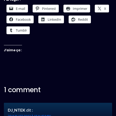
E-mail
Pinterest
Imprimer
X
Facebook
LinkedIn
Reddit
Tumblr
J’aime ça :
1 comment
DJ_NTEK
dit :
29 JUILLET 2012 À 15 H 42 MIN