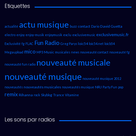
Étiquettes
actu musique
contact
David Guetta
actualité
buzz
Dario
exclusivemusic.fr
electro
enjoy
enjoy-musik
enjoymusik
exclu
exclusivemusic
Fun Radio
loic54
Exclusivité
fg
FLAC
Greg Parys
loic54.net
loicb54
mico
Music
Megaupload
MP3
musicales
news
nouveauté contact
nouveauté fg
nouveauté musicale
nouveauté fun radio
nouveauté musique
nouveauté musique 2012
nouveautés musicales
NRJ
nouveautés
nouveautés musique
Party Fun
pop
remix
Rihanna
rock
Skyblog
Trance
Vitamine
Les sons par radios