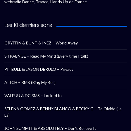
webradio Dance, Trance, Hands Up de France
Les 10 derniers sons
GRYFFIN & BUNT & INEZ – World Away
STRAENGE – Read My Mind (Every time I talk)
PITBULL & JASON DERULO – Privacy
AITCH – RMB (Ring My Bell)
VALEUU & DCl3MS – Locked In
SELENA GOMEZ & BENNY BLANCO & BECKY G – Te Olvido (La
La)
JOHN SUMMIT & ABSOLUTELY – Don’t Believe It