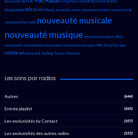
Fun Radio
loic54
Exclusivité
fg
FLAC
Greg Parys
loic54.net
loicb54
mico
Music
Megaupload
MP3
musicales
news
nouveauté contact
nouveauté fg
nouveauté musicale
nouveauté fun radio
nouveauté musique
nouveauté musique 2012
nouveautés musicales
NRJ
nouveautés
nouveautés musique
Party Fun
pop
remix
Rihanna
rock
Skyblog
Trance
Vitamine
Les sons par radios
Autres
(644)
Entrée playlist
(345)
Les exclusivités by Contact
(357)
Les exclusivités des autres radios
(555)