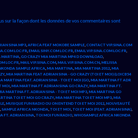
lus sur la façon dont les données de vos commentaires sont
IAN SINA MP3
,
AFRICA FEAT MOKOBE SAMPLE
,
CONTACT VIP.SINA.COM
NA.COM LOC:FR
,
EMAIL SINY.COM LOC:FR
,
EMAIL VIP.SINA.COM LOC:FR
,
A MARTINA
,
GO CRAZY MIA MARTINA MP4 D DOWNLOAD
,
COM LOC:FR
,
MAIL VIP.SINA.COM
,
MAIL VIP.SINA.COM.CN
,
MELISSA
 NKONDA SAMPLE AFRICA
,
MIA MARTINA
,
MIA MARTINA 2012
,
MIA
AZY
,
MIA MARTINA FEAT ADRIAN SINA - GO CRAZY (TOI ET MOI) (LOICB54
A MARTINA FEAT. ADRIAN SINA - TOI ET MOI (GO
,
MIA MARTINA FT ADR
T MOI
,
MIA MARTINA FT ADRIAN SINA GO CRAZY
,
MIA MARTINA FT.
IA MARTINA FT. ADRIAN SINA - TOI ET MOI MP3
,
MIA MARTINA GO
RTINA TOI ET MOI GO CRAZY
,
MIA MARTINA TOI ET MOI MP3
,
MIA
LE
,
MUSIQUE FUN RADIO OU ON ENTEND TOI ET MOI 2012
,
NOUVEAUTÉ
,
SAMPLE AFRICA NKONDA
,
TOI ET MOI
,
TOI ET MOI (FEAT. ADRIAN SINA)
,
A FT. ADRIAN SINA
,
TOI MOI FUN RADIO
,
WHOSAMPLE AFRICA NKONDA