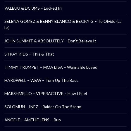
VALEUU & DCl3MS – Locked In
SELENA GOMEZ & BENNY BLANCO & BECKY G – Te Olvido (La
La)
JOHN SUMMIT & ABSOLUTELY – Don’t Believe It
STRAY KIDS – This & That
TIMMY TRUMPET – MOA LISA – Wanna Be Loved
HARDWELL – W&W – Turn Up The Bass
MARSHMELLO – VIPERACTIVE – How I Feel
SOLOMUN – INEZ – Raider On The Storm
ANGELE – AMELIE LENS – Run