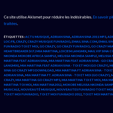
Ce site utilise Akismet pour réduire les indésirables.
En savoir p
traitées
.
ÉTIQUETTES :
ACTU MUSIQUE
,
ADRIAN SINA
,
ADRIAN SINA 2011 MP3
,
ADR
LOC:FR
,
CRAZY
,
CRAZY MUSIQUE FUN RADIO
,
EMAIL SINA.COM
,
EMAIL SI
FUN RADIO TOI ET MOI
,
GO CRAZY
,
GO CRAZY FUN RADIO
,
GO CRAZY MI
HEARTBREAKER (V.F.) MIA MARTINA
,
LOICB54 LANGMIX
,
MAIL VIP SINA 
NKONDA MOKOBE AFRICA SAMPLE
,
MELISSA NKONDA SAMPLE
,
MELISSA
MARTINA FEAT ADRIAN SINA
,
MIA MARTINA FEAT ADRIAN SINA - GO CR
LANGMIX)
,
MIA MARTINA FEAT ADRIAN SINA - TOI ET MOI (GO CRAZY)
,
MI
SINA GO CRAZY MP3 DOWNLOAD
,
MIA MARTINA FT ADRIAN SINA - TOI E
ADRIAN SINA
,
MIA MARTINA FT. ADRIAN SINA - TOI ET MOI (GO CRAZY)
,
M
CRAZY
,
MIA MARTINA GO CRAZY MP3
,
MIA MARTINA TOI ET MOI
,
MIA MA
MARTINA TOI MOI
,
MIA MARTINA2012
,
MOKOBE MELISSA NKONDA SAMP
MUSICALE
,
NOUVEAUTÉ MUSIQUE
,
NOUVEAUTES FUN RADIO TOI ET MOI
TOI ET MOI FUN RADIO
,
TOI ET MOI FUN RADIO 2012
,
TOI ET MOI MARTIN