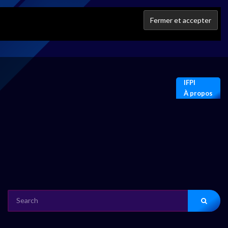
IFPI
À propos
SEARCH
FOR: