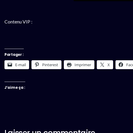
Contenu VIP :
Partager :
E-mail
Pinterest
Imprimer
X
Fac
J’aime ça :
Laisser un commentaire