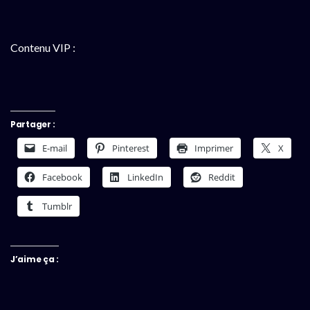
Contenu VIP :
Partager :
E-mail
Pinterest
Imprimer
X
Facebook
LinkedIn
Reddit
Tumblr
J’aime ça :