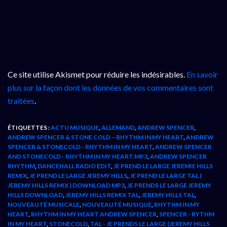
Ce site utilise Akismet pour réduire les indésirables.
En savoir
plus sur la façon dont les données de vos commentaires sont
traitées
.
ÉTIQUETTES :
ACTU MUSIQUE
,
ALLEMAND
,
ANDREW SPENCER
,
ANDREW SPENCER & STONE COLD – RHYTHM IN MY HEART
,
ANDREW
SPENCER & STONECOLD - RHYTHM IN MY HEART
,
ANDREW SPENCER
AND STONECOLD - RHYTHM IN MY HEART.MP3
,
ANDREW SPENCER
RHYTHM
,
DANCEHALL RADIO EDIT
,
JE PREND LE LARGE JEREMIE HILLS
REMIX
,
JE PREND LE LARGE JEREMY HILLS
,
JE PREND LE LARGE TAL (
JEREMY HILLS REMIX ) DOWNLOAD MP3
,
JE PRENDS LE LARGE JEREMY
HILLS DOWNLOAD
,
JEREMY HILLS REMIX TAL
,
JEREMY HILLS TAL
,
NOUVEAUTÉ MUSICALE
,
NOUVEAUTÉ MUSIQUE
,
RHYTHM IN MY
HEART
,
RHYTHM IN MY HEART ANDREW SPENCER
,
SPENCER - RYTHM
IN MY HEART
,
STONECOLD
,
TAL - JE PRENDS LE LARGE (JEREMY HILLS