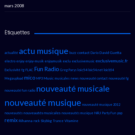
mars 2008
Étiquettes
actu musique
contact
David Guetta
actualité
buzz
Dario
exclusivemusic.fr
electro
enjoy
enjoy-musik
enjoymusik
exclu
exclusivemusic
Fun Radio
loic54
Exclusivité
fg
FLAC
Greg Parys
loic54.net
loicb54
mico
Music
Megaupload
MP3
musicales
news
nouveauté contact
nouveauté fg
nouveauté musicale
nouveauté fun radio
nouveauté musique
nouveauté musique 2012
nouveautés musicales
NRJ
nouveautés
nouveautés musique
Party Fun
pop
remix
Rihanna
rock
Skyblog
Trance
Vitamine