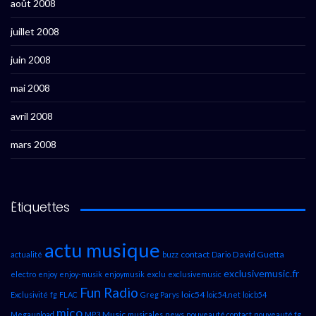
août 2008
juillet 2008
juin 2008
mai 2008
avril 2008
mars 2008
Étiquettes
actu musique
contact
David Guetta
actualité
buzz
Dario
exclusivemusic.fr
electro
enjoy
enjoy-musik
enjoymusik
exclu
exclusivemusic
Fun Radio
loic54
Exclusivité
fg
FLAC
Greg Parys
loic54.net
loicb54
mico
Music
Megaupload
MP3
musicales
news
nouveauté contact
nouveauté fg