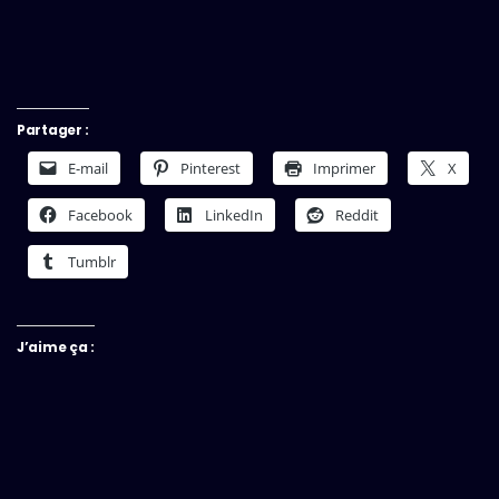
Partager :
E-mail
Pinterest
Imprimer
X
Facebook
LinkedIn
Reddit
Tumblr
J’aime ça :