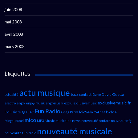
juin 2008
mai 2008
avril 2008
mars 2008
Étiquettes
actu musique
contact
David Guetta
actualité
buzz
Dario
exclusivemusic.fr
electro
enjoy
enjoy-musik
enjoymusik
exclu
exclusivemusic
Fun Radio
loic54
Exclusivité
fg
FLAC
Greg Parys
loic54.net
loicb54
mico
Music
Megaupload
MP3
musicales
news
nouveauté contact
nouveauté fg
nouveauté musicale
nouveauté fun radio