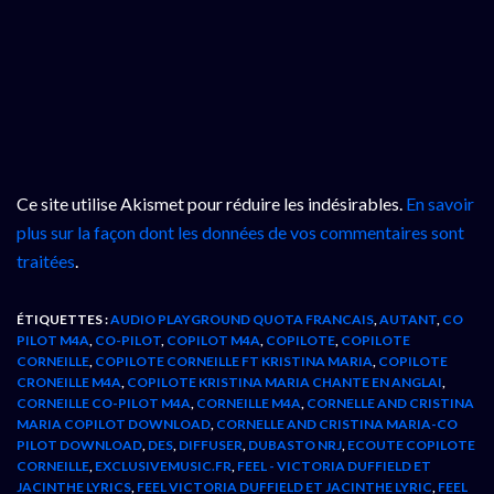
Ce site utilise Akismet pour réduire les indésirables.
En savoir
plus sur la façon dont les données de vos commentaires sont
traitées
.
ÉTIQUETTES :
AUDIO PLAYGROUND QUOTA FRANCAIS
,
AUTANT
,
CO
PILOT M4A
,
CO-PILOT
,
COPILOT M4A
,
COPILOTE
,
COPILOTE
CORNEILLE
,
COPILOTE CORNEILLE FT KRISTINA MARIA
,
COPILOTE
CRONEILLE M4A
,
COPILOTE KRISTINA MARIA CHANTE EN ANGLAI
,
CORNEILLE CO-PILOT M4A
,
CORNEILLE M4A
,
CORNELLE AND CRISTINA
MARIA COPILOT DOWNLOAD
,
CORNELLE AND CRISTINA MARIA-CO
PILOT DOWNLOAD
,
DES
,
DIFFUSER
,
DUBASTO NRJ
,
ECOUTE COPILOTE
CORNEILLE
,
EXCLUSIVEMUSIC.FR
,
FEEL - VICTORIA DUFFIELD ET
JACINTHE LYRICS
,
FEEL VICTORIA DUFFIELD ET JACINTHE LYRIC
,
FEEL