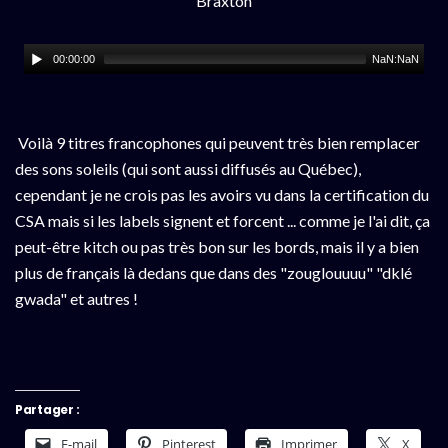
Braxton
00:00:00
NaN:NaN
Voilà 9 titres francophones qui peuvent très bien remplacer
des sons soleils (qui sont aussi diffusés au Québec),
cependant je ne crois pas les avoirs vu dans la certification du
CSA mais si les labels signent et forcent ... comme je l'ai dit, ça
peut-être kitch ou pas très bon sur les bords, mais il y a bien
plus de français là dedans que dans des "zouglouuuu" "dklé
gwada" et autres !
Partager :
E-mail
Pinterest
Imprimer
X