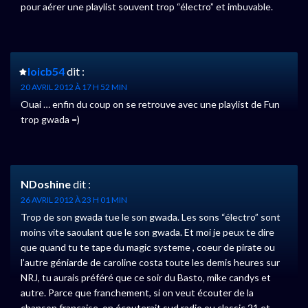
pour aérer une playlist souvent trop “électro” et imbuvable.
loicb54
dit :
20 AVRIL 2012 À 17 H 52 MIN
Ouai … enfin du coup on se retrouve avec une playlist de Fun
trop gwada =)
NDoshine
dit :
26 AVRIL 2012 À 23 H 01 MIN
Trop de son gwada tue le son gwada. Les sons “électro” sont
moins vite saoulant que le son gwada. Et moi je peux te dire
que quand tu te tape du magic systeme , coeur de pirate ou
l’autre géniarde de caroline costa toute les demis heures sur
NRJ, tu aurais préféré que ce soir du Basto, mike candys et
autre. Parce que franchement, si on veut écouter de la
chanson francaise, on écouterait sud radio ou classic 21 et