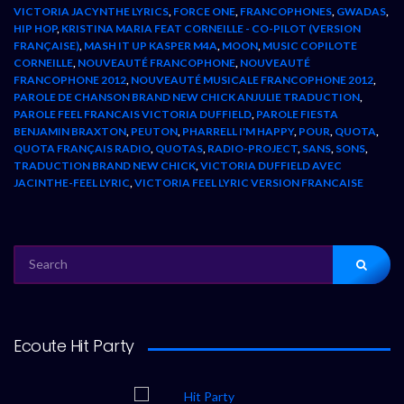
VICTORIA JACYNTHE LYRICS
,
FORCE ONE
,
FRANCOPHONES
,
GWADAS
,
HIP HOP
,
KRISTINA MARIA FEAT CORNEILLE - CO-PILOT (VERSION
FRANÇAISE)
,
MASH IT UP KASPER M4A
,
MOON
,
MUSIC COPILOTE
CORNEILLE
,
NOUVEAUTÉ FRANCOPHONE
,
NOUVEAUTÉ
FRANCOPHONE 2012
,
NOUVEAUTÉ MUSICALE FRANCOPHONE 2012
,
PAROLE DE CHANSON BRAND NEW CHICK ANJULIE TRADUCTION
,
PAROLE FEEL FRANCAIS VICTORIA DUFFIELD
,
PAROLE FIESTA
BENJAMIN BRAXTON
,
PEUTON
,
PHARRELL I'M HAPPY
,
POUR
,
QUOTA
,
QUOTA FRANÇAIS RADIO
,
QUOTAS
,
RADIO-PROJECT
,
SANS
,
SONS
,
TRADUCTION BRAND NEW CHICK
,
VICTORIA DUFFIELD AVEC
JACINTHE-FEEL LYRIC
,
VICTORIA FEEL LYRIC VERSION FRANCAISE
SEARCH
FOR:
Ecoute Hit Party