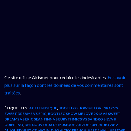
Ce site utilise Akismet pour réduire les indésirables.
En savoir
plus sur la façon dont les données de vos commentaires sont
traitées
.
ÉTIQUETTES :
ACTU MUSIQUE
,
BOOTLEG SHOW ME LOVE 2K12 VS
SWEET DREAMS VS EPIC
,
BOOTLEG SHOW ME LOVE 2K12 VS SWEET
DREAMS VS EPIC SEAN FINN VS EURYTHMICS VS SANDRO SILVA &
QUINTINO
,
DES NOUVEAUX DE MUSIQUE 2012 DE FUN RADIO 2012
AUJOURD'HUIT CE MATIN
,
DUO VICKY
,
FRENCH
,
HERE EMAIL
,
HERE WE