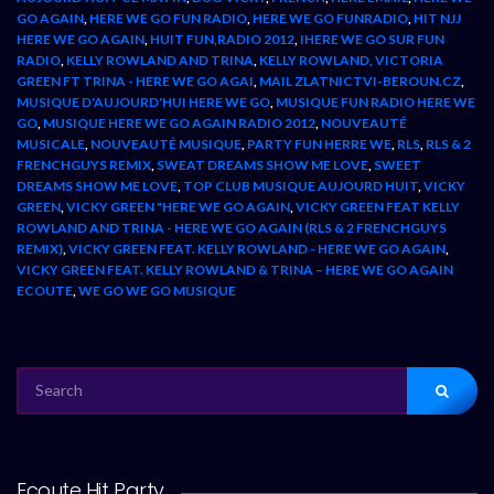
GO AGAIN
,
HERE WE GO FUN RADIO
,
HERE WE GO FUNRADIO
,
HIT NJJ
HERE WE GO AGAIN
,
HUIT FUN,RADIO 2012
,
IHERE WE GO SUR FUN
RADIO
,
KELLY ROWLAND AND TRINA
,
KELLY ROWLAND, VICTORIA
GREEN FT TRINA - HERE WE GO AGAI
,
MAIL ZLATNICTVI-BEROUN.CZ
,
MUSIQUE D'AUJOURD'HUI HERE WE GO
,
MUSIQUE FUN RADIO HERE WE
GO
,
MUSIQUE HERE WE GO AGAIN RADIO 2012
,
NOUVEAUTÉ
MUSICALE
,
NOUVEAUTÉ MUSIQUE
,
PARTY FUN HERRE WE
,
RLS
,
RLS & 2
FRENCHGUYS REMIX
,
SWEAT DREAMS SHOW ME LOVE
,
SWEET
DREAMS SHOW ME LOVE
,
TOP CLUB MUSIQUE AUJOURD HUIT
,
VICKY
GREEN
,
VICKY GREEN "HERE WE GO AGAIN
,
VICKY GREEN FEAT KELLY
ROWLAND AND TRINA - HERE WE GO AGAIN (RLS & 2 FRENCHGUYS
REMIX)
,
VICKY GREEN FEAT. KELLY ROWLAND - HERE WE GO AGAIN
,
VICKY GREEN FEAT. KELLY ROWLAND & TRINA – HERE WE GO AGAIN
ECOUTE
,
WE GO WE GO MUSIQUE
SEARCH
FOR:
Ecoute Hit Party