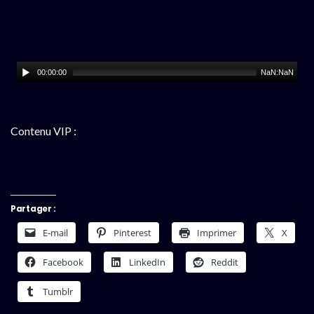
00:00:00
NaN:NaN
Contenu VIP :
Partager :
E-mail
Pinterest
Imprimer
X
Facebook
LinkedIn
Reddit
Tumblr