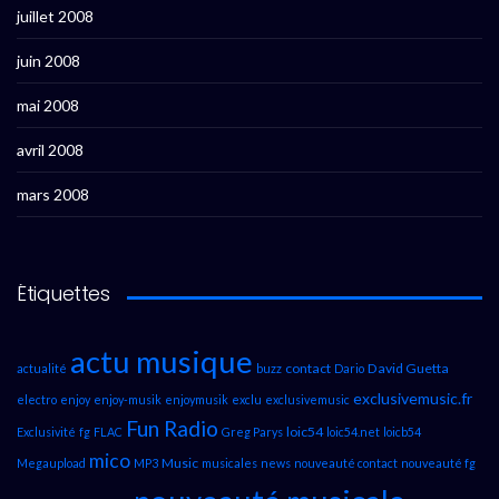
juillet 2008
juin 2008
mai 2008
avril 2008
mars 2008
Étiquettes
actu musique
contact
David Guetta
actualité
buzz
Dario
exclusivemusic.fr
electro
enjoy
enjoy-musik
enjoymusik
exclu
exclusivemusic
Fun Radio
loic54
Exclusivité
fg
FLAC
Greg Parys
loic54.net
loicb54
mico
Music
Megaupload
MP3
musicales
news
nouveauté contact
nouveauté fg