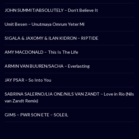
JOHN SUMMIT/ABSOLUTELY – Don’t Believe It
Umit Besen – Unutmaya Omrum Yeter Mi
SIGALA & JAXOMY & ILAN KIDRON – RIPTIDE
AMY MACDONALD – This Is The Life
ARMIN VAN BUUREN/SACHA – Everlasting
JAY PSAR – So Into You
SABRINA SALERNO/LIA ONE/NILS VAN ZANDT – Love in Rio (Nils
van Zandt Remix)
GIMS – PWR SON ETE – SOLEIL