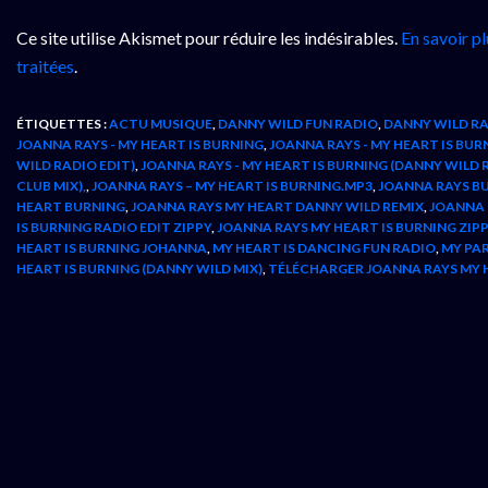
Ce site utilise Akismet pour réduire les indésirables.
En savoir p
traitées
.
ÉTIQUETTES :
ACTU MUSIQUE
,
DANNY WILD FUN RADIO
,
DANNY WILD RA
JOANNA RAYS - MY HEART IS BURNING
,
JOANNA RAYS - MY HEART IS BUR
WILD RADIO EDIT)
,
JOANNA RAYS - MY HEART IS BURNING (DANNY WILD 
CLUB MIX),
,
JOANNA RAYS – MY HEART IS BURNING.MP3
,
JOANNA RAYS BU
HEART BURNING
,
JOANNA RAYS MY HEART DANNY WILD REMIX
,
JOANNA 
IS BURNING RADIO EDIT ZIPPY
,
JOANNA RAYS MY HEART IS BURNING ZIP
HEART IS BURNING JOHANNA
,
MY HEART IS DANCING FUN RADIO
,
MY PA
HEART IS BURNING (DANNY WILD MIX)
,
TÉLÉCHARGER JOANNA RAYS MY 