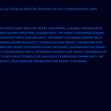
lus sur la façon dont les données de vos commentaires sont
DIO EDIT
,
DANY WILD MY HEART IS BURNING
,
JOANNA
,
JOANNA RAYS
,
NING (DANNY WILD MIX)
,
JOANNA RAYS - MY HEART IS BURNING (DANNY
RADIO EDIT)MP3
,
JOANNA RAYS – MY HEART IS BURNING (DANNY WILD
RNING DANNY WILD EDIT
,
JOANNA RAYS MY HEART
,
JOANNA RAYS MY
RAYS MY HEART IS BURNING DANNY WILD MP3
,
JOANNA RAYS MY HEART
PY
,
JOANNA RAYS ZIPPY
,
JOHANNA FUN RADIO
,
MY HEART IS BURNING
,
MY
RTY
,
NOUVEAUTÉ MUSICALE
,
NOUVEAUTÉ MUSIQUE
,
OANNA RAYS - MY
HEART
,
TÉLÉCHARGER JOANNA RAYS MY HEART IS BURNING