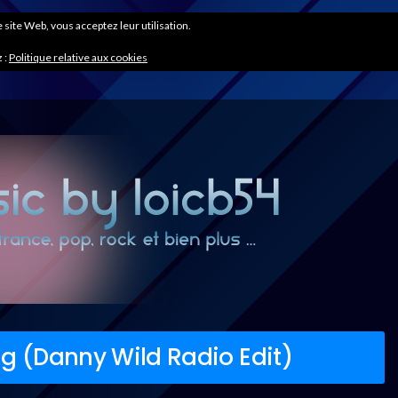
ce site Web, vous acceptez leur utilisation.
 :
Politique relative aux cookies
ng (Danny Wild Radio Edit)