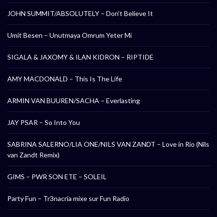
JOHN SUMMIT/ABSOLUTELY – Don’t Believe It
Umit Besen – Unutmaya Omrum Yeter Mi
SIGALA & JAXOMY & ILAN KIDRON – RIPTIDE
AMY MACDONALD – This Is The Life
ARMIN VAN BUUREN/SACHA – Everlasting
JAY PSAR – So Into You
SABRINA SALERNO/LIA ONE/NILS VAN ZANDT – Love in Rio (Nils
van Zandt Remix)
GIMS – PWR SON ETE – SOLEIL
Party Fun – Tr3nacria mixe sur Fun Radio