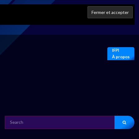
IFPI
À propos
SEARCH
FOR: