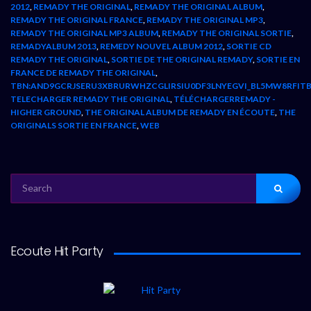
2012
,
REMADY THE ORIGINAL
,
REMADY THE ORIGINAL ALBUM
,
REMADY THE ORIGINAL FRANCE
,
REMADY THE ORIGINAL MP3
,
REMADY THE ORIGINAL MP3 ALBUM
,
REMADY THE ORIGINAL SORTIE
,
REMADYALBUM 2013
,
REMEDY NOUVEL ALBUM 2012
,
SORTIE CD
REMADY THE ORIGINAL
,
SORTIE DE THE ORIGINAL REMADY
,
SORTIE EN
FRANCE DE REMADY THE ORIGINAL
,
TBN:AND9GCRJSERU3XBRURWHZCGLIRSIU0DF3LNYEGVI_BL5MW8RFI
TELECHARGER REMADY THE ORIGINAL
,
TÉLÉCHARGERREMADY -
HIGHER GROUND
,
THE ORIGINAL ALBUM DE REMADY EN ÉCOUTE
,
THE
ORIGINALS SORTIE EN FRANCE
,
WEB
SEARCH
FOR:
Ecoute Hit Party