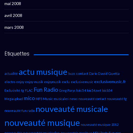
mai 2008
avril 2008
mars 2008
Étiquettes
actu musique
contact
David Guetta
actualité
buzz
Dario
exclusivemusic.fr
electro
enjoy
enjoy-musik
enjoymusik
exclu
exclusivemusic
Fun Radio
loic54
Exclusivité
fg
FLAC
Greg Parys
loic54.net
loicb54
mico
Music
Megaupload
MP3
musicales
news
nouveauté contact
nouveauté fg
nouveauté musicale
nouveauté fun radio
nouveauté musique
nouveauté musique 2012
nouveautés musicales
NRJ
nouveautés
nouveautés musique
Party Fun
pop