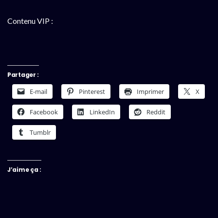
Contenu VIP :
Partager :
E-mail
Pinterest
Imprimer
X
Facebook
LinkedIn
Reddit
Tumblr
J’aime ça :