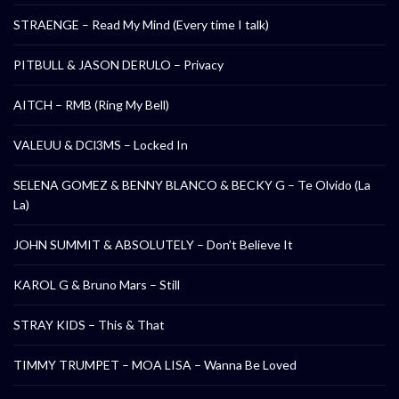
STRAENGE – Read My Mind (Every time I talk)
PITBULL & JASON DERULO – Privacy
AITCH – RMB (Ring My Bell)
VALEUU & DCl3MS – Locked In
SELENA GOMEZ & BENNY BLANCO & BECKY G – Te Olvido (La
La)
JOHN SUMMIT & ABSOLUTELY – Don’t Believe It
KAROL G & Bruno Mars – Still
STRAY KIDS – This & That
TIMMY TRUMPET – MOA LISA – Wanna Be Loved