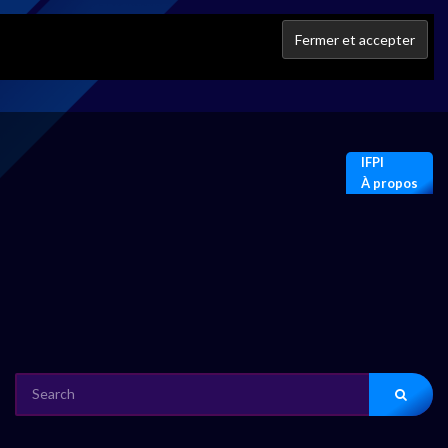
IFPI
À propos
SEARCH
FOR: