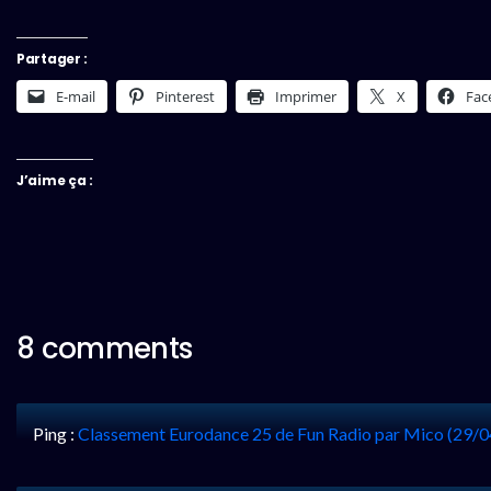
Partager :
E-mail
Pinterest
Imprimer
X
Fac
J’aime ça :
8 comments
Ping :
Classement Eurodance 25 de Fun Radio par Mico (29/0