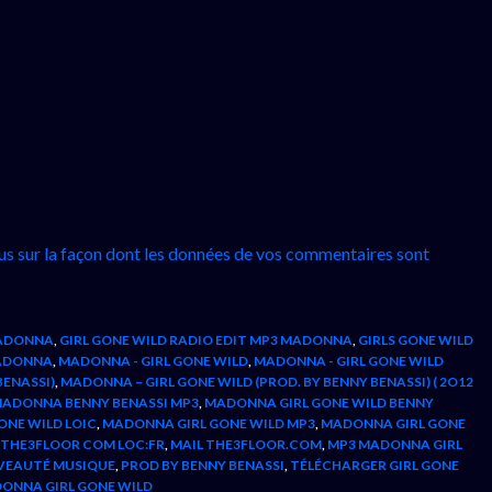
lus sur la façon dont les données de vos commentaires sont
MADONNA
,
GIRL GONE WILD RADIO EDIT MP3 MADONNA
,
GIRLS GONE WILD
ADONNA
,
MADONNA - GIRL GONE WILD
,
MADONNA - GIRL GONE WILD
BENASSI)
,
MADONNA – GIRL GONE WILD (PROD. BY BENNY BENASSI) ( 2O12
ADONNA BENNY BENASSI MP3
,
MADONNA GIRL GONE WILD BENNY
ONE WILD LOIC
,
MADONNA GIRL GONE WILD MP3
,
MADONNA GIRL GONE
 THE3FLOOR COM LOC:FR
,
MAIL THE3FLOOR.COM
,
MP3 MADONNA GIRL
VEAUTÉ MUSIQUE
,
PROD BY BENNY BENASSI
,
TÉLÉCHARGER GIRL GONE
ONNA GIRL GONE WILD