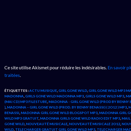
Ce site utilise Akismet pour réduire les indésirables.
En savoir p
traitées
.
ÉTIQUETTES :
ACTU MUSIQUE
,
GIRL GONE WILD
,
GIRL GONE WILD MP3 
MADONNA
,
GIRLS GONE WILD MADONNA MP3
,
GIRLS GONE WILD MP3
,
M
(MAI CD) MP3 FILESTUBE
,
MADONNA - GIRL GONE WILD (PROD BY BENNY 
)
,
MADONNA – GIRL GONE WILD (PROD. BY BENNY BENASSI) ( 2O12 ) MP3
,
M
BENASSI
,
MADONNA GIRL GONE WILD BLOGSPOT MP3
,
MADONNA GIRL G
WILD MP3 GRATUIT
,
MADONNA GIRLS GONE WILD RADIO EDIT MP3
,
MAIL
GONE WILD
,
NOUVEAUTÉ MUSICALE
,
NOUVEAUTÉ MUSICALE 2O12
,
NOU
WILD
,
TELECHARGER GRATUIT GIRL GONE WILD MP3
,
TELECHARGER MAD