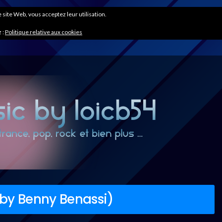
ce site Web, vous acceptez leur utilisation.
 :
Politique relative aux cookies
by Benny Benassi)