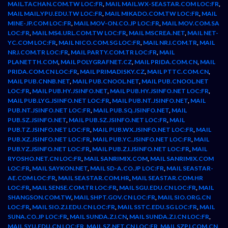
MAIL.TACHAN.COM.TW LOC:FR
,
MAIL MAIL.WX-SEASTAR.COM LOC:FR
,
MAIL MAIL.YPU.EDU.TW LOC:FR
,
MAIL MIKADO.COM.TW LOC:FR
,
MAIL
MINE-JP.COM LOC:FR
,
MAIL MOV-ON.CO.JP LOC:FR
,
MAIL MOV.COM.SA
LOC:FR
,
MAIL MS4.URL.COM.TW LOC:FR
,
MAIL MSCREA.NET
,
MAIL NET-
YC.COM LOC:FR
,
MAIL NICO.COM.SG LOC:FR
,
MAIL NRJ.COM.TR
,
MAIL
NRJ.COM.TR LOC:FR
,
MAIL PARTY.COM.TR LOC:FR
,
MAIL
PLANETTH.COM
,
MAIL POLYGRAFNET.CZ
,
MAIL PRIDA.COM.CN
,
MAIL
PRIDA.COM.CN LOC:FR
,
MAIL PRIMADISKY.CZ
,
MAIL PTTC.COM.CN
,
MAIL PUB.CNNB.NET
,
MAIL PUB.CNOOL.NET
,
MAIL PUB.CNOOL.NET
LOC:FR
,
MAIL PUB.HY.JSINFO.NET
,
MAIL PUB.HY.JSINFO.NET LOC:FR
,
MAIL PUB.LYG.JSINFO.NET LOC:FR
,
MAIL PUB.NT.JSINFO.NET
,
MAIL
PUB.NT.JSINFO.NET LOC:FR
,
MAIL PUB.SQ.JSINFO.NET
,
MAIL
PUB.SZ.JSINFO.NET
,
MAIL PUB.SZ.JSINFO.NET LOC:FR
,
MAIL
PUB.TZ.JSINFO.NET LOC:FR
,
MAIL PUB.WX.JSINFO.NET LOC:FR
,
MAIL
PUB.XZ.JSINFO.NET LOC:FR
,
MAIL PUB.YC.JSINFO.NET LOC:FR
,
MAIL
PUB.YZ.JSINFO.NET LOC:FR
,
MAIL PUB.ZJ.JSINFO.NET LOC:FR
,
MAIL
RYOSHO.NET.CN LOC:FR
,
MAIL SANRIMIX.COM
,
MAIL SANRIMIX.COM
LOC:FR
,
MAIL SAYKON.NET
,
MAIL SD-A.CO.JP LOC:FR
,
MAIL SEASTAR-
AE.COM LOC:FR
,
MAIL SEASTAR.COM.HR
,
MAIL SEASTAR.COM.HR
LOC:FR
,
MAIL SENSE.COM.TR LOC:FR
,
MAIL SGU.EDU.CN LOC:FR
,
MAIL
SHANGSON.COM.TW
,
MAIL SHPT.GOV.CN LOC:FR
,
MAIL SIO.ORG.CN
LOC:FR
,
MAIL SIO.ZJ.EDU.CN LOC:FR
,
MAIL SSTC.EDU.SG LOC:FR
,
MAIL
SUNA.CO.JP LOC:FR
,
MAIL SUNDA.ZJ.CN
,
MAIL SUNDA.ZJ.CN LOC:FR
,
MAIL SYU.EDU.CN LOC:FR
,
MAIL SZ.NET.CN LOC:FR
,
MAIL SZPJ.COM.CN
,