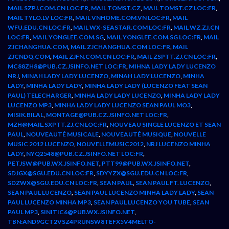
MAIL SZPJ.COM.CN LOC:FR
,
MAIL TOMST.CZ
,
MAIL TOMST.CZ LOC:FR
,
MAIL TYLO.LV LOC:FR
,
MAIL VNHOME.COM.VN LOC:FR
,
MAIL
WFU.EDU.CN LOC:FR
,
MAIL WX-SEASTAR.COM LOC:FR
,
MAIL WZ.ZJ.CN
LOC:FR
,
MAIL YONGLEE.COM.SG
,
MAIL YONGLEE.COM.SG LOC:FR
,
MAIL
ZJCHANGHUA.COM
,
MAIL ZJCHANGHUA.COM LOC:FR
,
MAIL
ZJCNDQ.COM
,
MAIL ZJFN.COM.CN LOC:FR
,
MAIL ZSPTT.ZJ.CN LOC:FR
,
MC88ZH8@PUB.CZ.JSINFO.NET LOC:FR
,
MIHNA LADY LADY LUCENZO
NRJ
,
MINAH LADY LADY LUCENZO
,
MINAH LADY LUCENZO
,
MINHA
LADY
,
MINHA LADY LADY
,
MINHA LADY LADY (LUCENZO FEAT SEAN
PAUL) TELECHARGER
,
MINHA LADY LADY LUCENZO
,
MINHA LADY LADY
LUCENZO MP3
,
MINHA LADY LADY LUCENZO SEAN PAUL MO3
,
MISIK.BILAL
,
MONTAGE@PUB.CZ.JSINFO.NET LOC:FR
,
MZH@MAIL.SXPTT.ZJ.CN LOC:FR
,
NOUVEAU SINGLE LUCENZO ET SEAN
PAUL
,
NOUVEAUTÉ MUSICALE
,
NOUVEAUTÉ MUSIQUE
,
NOUVELLE
MUSIC 2012 LUCENZO
,
NOUVELLEMUSIC2012
,
NRJ LUCENZO MINHA
LADY
,
NYQ2548@PUB.CZ.JSINFO.NET LOC:FR
,
PETJSW@PUB.WX.JSINFO.NET
,
PTT99@PUB.WX.JSINFO.NET
,
SDJGX@SGU.EDU.CN LOC:FR
,
SDYYZX@SGU.EDU.CN LOC:FR
,
SDZWX@SGU.EDU.CN LOC:FR
,
SEAN PAUL
,
SEAN PAUL FT. LUCENZO
,
SEAN PAUL LUCENZO
,
SEAN PAUL LUCENZO MINHA LADY LADY
,
SEAN
PAUL LUCENZO MINHA MP3
,
SEAN PAUL LUCENZO YOU TUBE
,
SEAN
PAUL MP3
,
SINITIC6@PUB.WX.JSINFO.NET
,
TBN:AND9GCT2VSZ4PRUNSW8TEFX5V4MELTO-