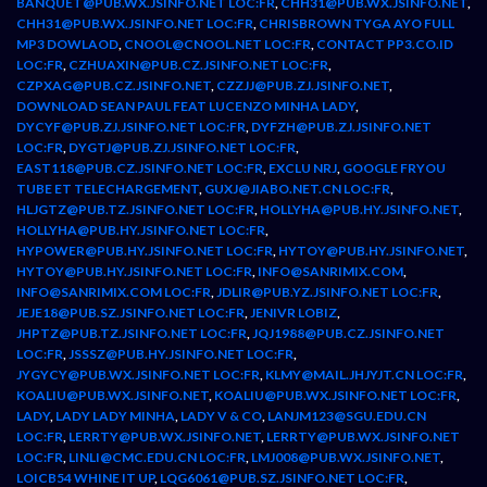
BANQUET@PUB.WX.JSINFO.NET LOC:FR
,
CHH31@PUB.WX.JSINFO.NET
,
CHH31@PUB.WX.JSINFO.NET LOC:FR
,
CHRISBROWN TYGA AYO FULL
MP3 DOWLAOD
,
CNOOL@CNOOL.NET LOC:FR
,
CONTACT PP3.CO.ID
LOC:FR
,
CZHUAXIN@PUB.CZ.JSINFO.NET LOC:FR
,
CZPXAG@PUB.CZ.JSINFO.NET
,
CZZJJ@PUB.ZJ.JSINFO.NET
,
DOWNLOAD SEAN PAUL FEAT LUCENZO MINHA LADY
,
DYCYF@PUB.ZJ.JSINFO.NET LOC:FR
,
DYFZH@PUB.ZJ.JSINFO.NET
LOC:FR
,
DYGTJ@PUB.ZJ.JSINFO.NET LOC:FR
,
EAST118@PUB.CZ.JSINFO.NET LOC:FR
,
EXCLU NRJ
,
GOOGLE FRYOU
TUBE ET TELECHARGEMENT
,
GUXJ@JIABO.NET.CN LOC:FR
,
HLJGTZ@PUB.TZ.JSINFO.NET LOC:FR
,
HOLLYHA@PUB.HY.JSINFO.NET
,
HOLLYHA@PUB.HY.JSINFO.NET LOC:FR
,
HYPOWER@PUB.HY.JSINFO.NET LOC:FR
,
HYTOY@PUB.HY.JSINFO.NET
,
HYTOY@PUB.HY.JSINFO.NET LOC:FR
,
INFO@SANRIMIX.COM
,
INFO@SANRIMIX.COM LOC:FR
,
JDLIR@PUB.YZ.JSINFO.NET LOC:FR
,
JEJE18@PUB.SZ.JSINFO.NET LOC:FR
,
JENIVR LOBIZ
,
JHPTZ@PUB.TZ.JSINFO.NET LOC:FR
,
JQJ1988@PUB.CZ.JSINFO.NET
LOC:FR
,
JSSSZ@PUB.HY.JSINFO.NET LOC:FR
,
JYGYCY@PUB.WX.JSINFO.NET LOC:FR
,
KLMY@MAIL.JHJYJT.CN LOC:FR
,
KOALIU@PUB.WX.JSINFO.NET
,
KOALIU@PUB.WX.JSINFO.NET LOC:FR
,
LADY
,
LADY LADY MINHA
,
LADY V & CO
,
LANJM123@SGU.EDU.CN
LOC:FR
,
LERRTY@PUB.WX.JSINFO.NET
,
LERRTY@PUB.WX.JSINFO.NET
LOC:FR
,
LINLI@CMC.EDU.CN LOC:FR
,
LMJ008@PUB.WX.JSINFO.NET
,
LOICB54 WHINE IT UP
,
LQG6061@PUB.SZ.JSINFO.NET LOC:FR
,