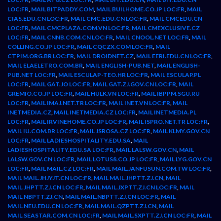
LOC:FR
,
MAIL BITPADDY.COM
,
MAIL BUILHOME.CO.JP LOC:FR
,
MAIL
CIAS.EDU.CN LOC:FR
,
MAIL CMC.EDU.CN LOC:FR
,
MAIL CMCEDU.CN
LOC:FR
,
MAIL CMCPLAZA.COM.VN LOC:FR
,
MAIL CMEXCLUSIVE.CZ
LOC:FR
,
MAIL CNNB.COM.CN LOC:FR
,
MAIL CNOOL.NET LOC:FR
,
MAIL
COLLING.CO.JP LOC:FR
,
MAIL CQCZX.COM LOC:FR
,
MAIL
CTPIM.ORG.BR LOC:FR
,
MAIL DROIDNET.CZ
,
MAIL EERI.EDU.CN LOC:FR
,
MAIL ELAELETRO.COM.BR
,
MAIL ENGLISH-PUB.NET
,
MAIL ENGLISH-
PUB.NET LOC:FR
,
MAIL ESCULAP-TEO.HR LOC:FR
,
MAIL ESCULAP.PL
LOC:FR
,
MAIL GAT.JO LOC:FR
,
MAIL GAT.ZJ.GOV.CN LOC:FR
,
MAIL
GREMIO.CO.JP LOC:FR
,
MAIL HULK.VN LOC:FR
,
MAIL IBPPM.SGU.RU
LOC:FR
,
MAIL IMAJ.NET.TR LOC:FR
,
MAIL INET.VN LOC:FR
,
MAIL
INETMEDIA.CZ
,
MAIL INETMEDIA.CZ LOC:FR
,
MAIL INETMEDIA.PL
LOC:FR
,
MAIL IRVINEHOME.CO.JP LOC:FR
,
MAIL ISPRO.NET.TR LOC:FR
,
MAIL IU.COM.BR LOC:FR
,
MAIL JSROSA.CZ LOC:FR
,
MAIL KLMY.GOV.CN
LOC:FR
,
MAIL LADIESHOSPITALITY.EDU.SA
,
MAIL
LADIESHOSPITALITY.EDU.SA LOC:FR
,
MAIL LALSW.GOV.CN
,
MAIL
LALSW.GOV.CN LOC:FR
,
MAIL LOTUS8.CO.JP LOC:FR
,
MAIL LYG.GOV.CN
LOC:FR
,
MAIL MAIL.CZ LOC:FR
,
MAIL MAIL.JANFUSUN.COM.TW LOC:FR
,
MAIL MAIL.JHJYJT.CN LOC:FR
,
MAIL MAIL.JHPTT.ZJ.CN
,
MAIL
MAIL.JHPTT.ZJ.CN LOC:FR
,
MAIL MAIL.JXPTT.ZJ.CN LOC:FR
,
MAIL
MAIL.NBPTT.ZJ.CN
,
MAIL MAIL.NBPTT.ZJ.CN LOC:FR
,
MAIL
MAIL.NEU.EDU.CN LOC:FR
,
MAIL MAIL.QZPTT.ZJ.CN
,
MAIL
MAIL.SEASTAR.COM.CN LOC:FR
,
MAIL MAIL.SXPTT.ZJ.CN LOC:FR
,
MAIL