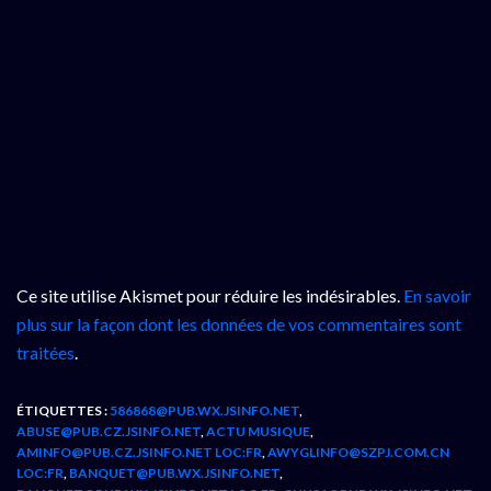
Ce site utilise Akismet pour réduire les indésirables.
En savoir
plus sur la façon dont les données de vos commentaires sont
traitées
.
ÉTIQUETTES :
586868@PUB.WX.JSINFO.NET
,
ABUSE@PUB.CZ.JSINFO.NET
,
ACTU MUSIQUE
,
AMINFO@PUB.CZ.JSINFO.NET LOC:FR
,
AWYGLINFO@SZPJ.COM.CN
LOC:FR
,
BANQUET@PUB.WX.JSINFO.NET
,