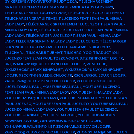
GY_0ERE8YBYJTGYSVB7XF4P8UDTQZCA
,
TELECHARGEMENT
GRATUIT LUCENZO FEAT SEAN PAUL - MINHA LADY LADY MP3
,
TELECHARGEMENT LUCENZO 2012
,
TÉLÉCHARGER C GRTUITEMENT
,
TELECHARGER GRATUITEMENT LUCENZO FEAT SEAN PAUL MINHA
LADY LADY
,
TÉLÉCHARGER GRTUITEMENT LUCENZO FT SEAN PAUL -
MINHA LADY LADY
,
TÉLÉCHARGER LUCENZO FEAT SEAN PAUL - MINHA
LADY LADY
,
TÉLÉCHARGER LUCENZO FT. SEAN PAUL - MINHA LADY
LADY
,
TELECHARGER MINHA LADY LADY DE LUCENZO
,
TÉLECHARGER
SEAN PAUL FT LUCENZO MP3
,
TÉLÉCHARGI MISIK BILAL 2015
,
TILICHARJI
,
TILICHARJI TUBMAT
,
TILICHRGI YOO
,
TRADUCTION
LUCENZO FEAT SEAN PAUL
,
TZSZCAO@PUB.TZ.JSINFO.NET LOC:FR
,
URL
,
WANG7810@PUB.CZ.JSINFO.NET LOC:FR
,
WINE IT UP
,
WXMZSHC@PUB.WX.JSINFO.NET
,
WXMZSHC@PUB.WX.JSINFO.NET
LOC:FR
,
XSCCYF@SGU.EDU.CN LOC:FR
,
XSCGLJ@SGU.EDU.CN LOC:FR
,
YAPUER63@PUB.CZ.JSINFO.NET LOC:FR
,
YOTUB.CZ
,
YOU TUBE
LUCENZOSEAN PAUL
,
YOU TUBE SEAN PAUL
,
YOUTUBE : LUCENZO
FEAT SEAN PAUL - MINHA LADY LADY
,
YOUTUBE MINHA LADY LADY
,
YOUTUBE MUSIQUE LUCENZO
,
YOUTUBE SEAN PAUL
,
YOUTUBE SEAN
PAUL LUCENSO
,
YOUTUBE SEAN PAUL LUCENZO
,
YOUTUBE SEAN PAUL
LUCENZO MINHA LADY LADY
,
YOUTUBESEAN PAUL ET LUCENZO
,
YOUTUBESEANPAUL
,
YUTUB SEAN POUL
,
YUTUB.HUDBA JOHN
NEWMAN LOVE ME
,
YXHJ@PUB.WX.JSINFO.NET LOC:FR
,
YXSNJ@PUB.WX.JSINFO.NET
,
ZBC@MAIL.XZ.GOV.CN LOC:FR
,
ZGWK110@PUB.WX.JSINFO.NET LOC:FR
,
ZHONGYUAN@CMC.EDU.CN