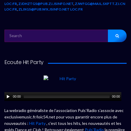
LOC:FR
,
ZJDHZTGS@PUB.ZJ.JSINFO.NET
,
ZJWFGG@MAIL.SXPTT.ZJ.CN
LOC:FR
,
ZLJXGS@PUB.WX.JSINFO.NET LOC:FR
SEARCH
FOR:
Ecoute Hit Party
00:00
00:00
La webradio généraliste de l’association Puls’Radio s’associe avec
exclusivemusic.fr/loic54.net pour vous garantir encore plus de
nouveautés :
Hit Party
, c’est tous les hits, les nouveautés et les
golds Dance et Club ! Retrouvez également
Puls’Radio
la première