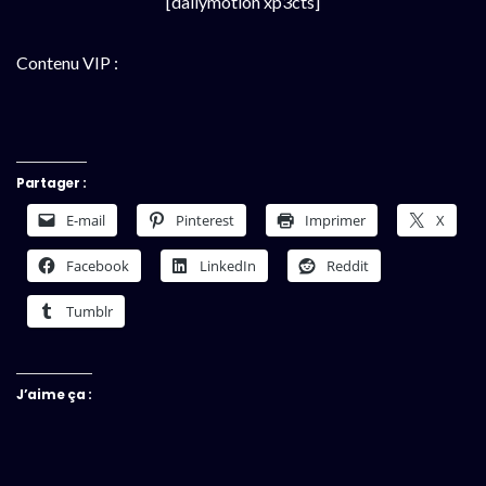
[dailymotion xp3cts]
Contenu VIP :
Partager :
E-mail
Pinterest
Imprimer
X
Facebook
LinkedIn
Reddit
Tumblr
J’aime ça :