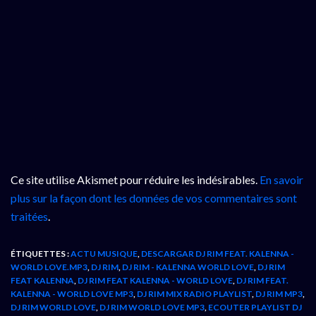
Ce site utilise Akismet pour réduire les indésirables.
En savoir
plus sur la façon dont les données de vos commentaires sont
traitées
.
ÉTIQUETTES :
ACTU MUSIQUE
,
DESCARGAR DJ RIM FEAT. KALENNA -
WORLD LOVE.MP3
,
DJ RIM
,
DJ RIM - KALENNA WORLD LOVE
,
DJ RIM
FEAT KALENNA
,
DJ RIM FEAT KALENNA - WORLD LOVE
,
DJ RIM FEAT.
KALENNA - WORLD LOVE MP3
,
DJ RIM MIX RADIO PLAYLIST
,
DJ RIM MP3
,
DJ RIM WORLD LOVE
,
DJ RIM WORLD LOVE MP3
,
ECOUTER PLAYLIST DJ