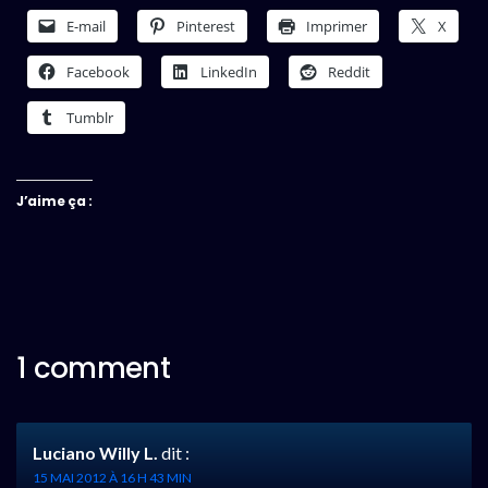
E-mail
Pinterest
Imprimer
X
Facebook
LinkedIn
Reddit
Tumblr
J’aime ça :
1 comment
Luciano Willy L.
dit :
15 MAI 2012 À 16 H 43 MIN