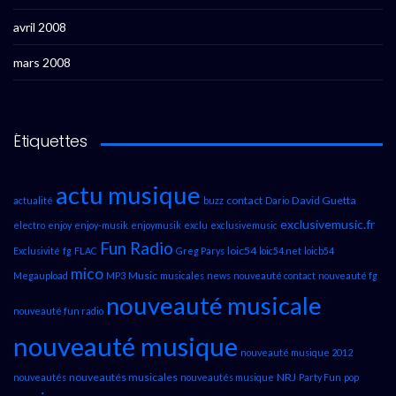
avril 2008
mars 2008
Étiquettes
actu musique
contact
David Guetta
actualité
buzz
Dario
exclusivemusic.fr
electro
enjoy
enjoy-musik
enjoymusik
exclu
exclusivemusic
Fun Radio
loic54
Exclusivité
fg
FLAC
Greg Parys
loic54.net
loicb54
mico
Music
Megaupload
MP3
musicales
news
nouveauté contact
nouveauté fg
nouveauté musicale
nouveauté fun radio
nouveauté musique
nouveauté musique 2012
nouveautés musicales
NRJ
nouveautés
nouveautés musique
Party Fun
pop