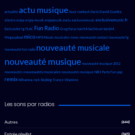
actu musique
contact
David Guetta
actualité
buzz
Dario
exclusivemusic.fr
electro
enjoy
enjoy-musik
enjoymusik
exclu
exclusivemusic
Fun Radio
loic54
Exclusivité
fg
FLAC
Greg Parys
loic54.net
loicb54
mico
Music
Megaupload
MP3
musicales
news
nouveauté contact
nouveauté fg
nouveauté musicale
nouveauté fun radio
nouveauté musique
nouveauté musique 2012
nouveautés musicales
NRJ
nouveautés
nouveautés musique
Party Fun
pop
remix
Rihanna
rock
Skyblog
Trance
Vitamine
Les sons par radios
Autres
(644)
Entrée playlist
(345)