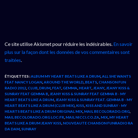
Ce site utilise Akismet pour réduire les indésirables.
En savoir
plus sur la façon dont les données de vos commentaires sont
traitées
.
ÉTIQUETTES :
ALBUM MY HEART BEATS LIKE A DRUM
,
ALL SHE WANTS
FEAT NANCY LOGAN
,
AROUND THE WORLD
,
BEATS
,
CHANSON FUN
RADIO 2012
,
CLUB
,
DRUM
,
FEAT
,
GEMMA
,
HEART
,
JEANY
,
JEANY KISS &
SUNRAY FEAT GEMMA B
,
JEANY KISS & SUNRAY FEAT GEMMA B - MY
HEART BEATS LIKE A DRUM
,
JEANY KISS & SUNRAY FEAT. GEMMA B - MY
HEART BEATS LIKE A DRUM (CLUB MIX)
,
KISS
,
KISS AND SUNRAY - MY
HEARTS BEATS LIKE A DRUM ORIGINAL MIX
,
MAIL BECOLORADO.ORG
,
MAIL BECOLORADO.ORG LOC:FR
,
MAIL NICCI.CO.ZA
,
MIX
,
MY HEART
BEATS LIKE A DRUM JEANY KISS
,
NOUVEAUTE CHANSON FUNRADIO RA
DA DAM
,
SUNRAY