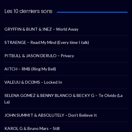
Les 10 derniers sons
GRYFFIN & BUNT & INEZ – World Away
STRAENGE – Read My Mind (Every time I talk)
PITBULL & JASON DERULO – Privacy
AITCH – RMB (Ring My Bell)
VALEUU & DCl3MS – Locked In
SELENA GOMEZ & BENNY BLANCO & BECKY G – Te Olvido (La
La)
JOHN SUMMIT & ABSOLUTELY – Don’t Believe It
KAROL G & Bruno Mars – Still