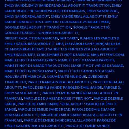
EMILY SANDÈ
,
EMILY SANDÉ READ ALL ABOUT IT TRADUCTION
,
EMILY
SANDE READ THE SOUND PAROLE EN FRANÇAIS
,
EMILY SANDE REAL
,
EMILY SANDE REAL ABOUT
,
EMILY SANDÉ REAL ALL ABOUT IT
,
EMILY
SANDÉ TRADUCTION COME ON
,
EURODANCE 25 JUILLET 2008
,
GOOGLE REAL ABOUT IT TRADUCTION
,
GOOGLE TRADUCTIÔ
,
GOOGLE TRADUCTION READ ALL ABOUT IT
,
GREENTRADUCTIONFRANCAIS
,
IAN CAREY
,
JUANES
,
LES PAROLES D
EMILIE SANDJ READ ABOUT IT MP3
,
LES PAROLES EN FRANÇAIS DE LA
CHANSON REAL DE EMELI SANDE
,
LES PAROLES READ ALL ABOUT IT
EMILIE SANDJ MP3
,
LYRICS MAKE IT HOT DJ ASSAD
,
MAIL FITFEAT.COM
,
MAKE IT HOT DJ ASSAD LYRICS
,
MAKE IT HOT DJ ASSAD PAROLES
,
MAKE IT HOT DJ ASSAD TRADUCTION
,
MAKE IT HOT LYRICS DJ ASSAD
,
MAKE IT HOT LYRICSDJ ASSAD
,
MAKE IT HOT PAROLES DJ ASSAD
,
NOUVEAUTÉ MUSICALE
,
NOUVEAUTÉ MUSIQUE
,
OVERDRIVE
TRADUCTIO
,
PARILE FRANCAIS REAL ALL ABOUT IT
,
PARLE DE REAL ALL
ABOUT IT
,
PAROL DE EMILI SANDE
,
PAROLE D EMILI SANDE
,
PAROLE D,
EMILY SANDE ABOUT
,
PAROLE D'EMILIE SANDÉ READ ALL ABOUT EN
FRANCAIS
,
PAROLE DE DU ASSAD MAKE IT FRA HOT.
,
PAROLE DE EMILE
SANDE
,
PAROLE DE EMILE SANDE "REAL ABOUT"
,
PAROLE DE ÉMILIE
SANDÉ
,
PAROLE DE EMILIE SANDE READ
,
PAROLE DE EMILIE SANDE
READ ALL ABOUT IT
,
PAROLE DE EMILIE SANDE READ ALL ABOUT IT EN
FRANCAIS
,
PAROLE DE EMILIE SANDE REAL ALL ABOUT
,
PAROLE DE
EMILIE SANDES READ ALL ABOUT IT
,
PAROLE DE EMILIE SANDIE