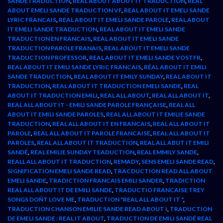
SANDETRADUCTION
,
REAL ABOUT ABOUT IT TRADUCTION
,
REAL
ABOUT EMELI SANDE TRADUCTION VF
,
REAL ABOUT IT EMELI SANDE
LYRIC FRANCAIS
,
REAL ABOUT IT EMELI SANDE PAROLE
,
REAL ABOUT
IT EMELI SANDE TRADUCTION
,
REAL ABOUT IT EMELI SANDE
TRADUCTION EN FRANCAIS
,
REAL ABOUT IT EMELI SANDE
TRADUCTION PAROLE FRANAIS
,
REAL ABOUT IT EMELI SANDE
TRADUCTION PROFESSOR
,
REAL ABOUT IT EMELI SANDE VOSTFR
,
REAL ABOUT IT EMILI SANDE LYRIC FRANCAIS
,
RÉAL ABOUT IT EMILI
SANDE TRADUCTION
,
REAL ABOUT IT EMILY SUNDAY
,
REAL ABOUT IT
TRADUCTION
,
REAL ABOUT IT TRADUCTION EMELI SANDE
,
REAL
ABOUT IT TRADUCTION EMILI
,
REAL ALL ABOUT
,
REAL ALL ABOUT IT
,
REAL ALL ABOUT IT - EMILI SANDE PAROLE FRANÇAISE
,
REAL ALL
ABOUT IT EMILI SANDE PAROLES
,
REAL ALL ABOUT IT EMILIE SANDE
TRADUCTION
,
REAL ALL ABOUT IT EN FRANCAIS
,
REAL ALL ABOUT IT
PAROLE
,
REAL ALL ABOUT IT PAROLE FRANCAISE
,
REAL ALL ABOUT IT
PAROLES
,
REAL ALL ABOUT IT TRADUCTION
,
REAL ALL ABUT IT EMILI
SANDÉ
,
REAL EMILIE SUNDAY TEADUCTION
,
REAL EMMILY SANDE
,
REALL ALL ABOUT IT TRADUCTION
,
REMADY
,
SENS EMELI SANDE READ
,
SIGNIFICATION EMELI SANDE READ
,
TRACDUCTION READ ALL ABOUT
EMELI SANDE
,
TRADICTION FRANCAIS EMILI SANDER
,
TRADICTION
REAL ALL ABOUT IT DE EMILI SANDE
,
TRADUCTIO FRANCAISE TREY
SONGS DOŃT LOVE ME
,
TRADUCTION "REAL ALL ABOUT IT "
,
TRADUCTION CHANSON EMILIE SANDE READ ABOUT I
,
TRADUCTION
DE EMELI SANDE : REAL IT ABOUT
,
TRADUCTION DE EMILI SANDÉ REAL