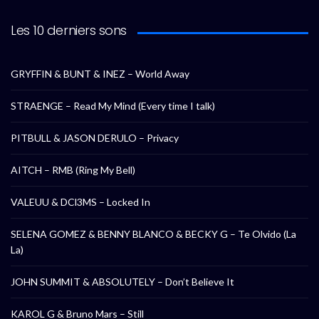
Les 10 derniers sons
GRYFFIN & BUNT & INEZ – World Away
STRAENGE – Read My Mind (Every time I talk)
PITBULL & JASON DERULO – Privacy
AITCH – RMB (Ring My Bell)
VALEUU & DCl3MS – Locked In
SELENA GOMEZ & BENNY BLANCO & BECKY G – Te Olvido (La
La)
JOHN SUMMIT & ABSOLUTELY – Don’t Believe It
KAROL G & Bruno Mars – Still