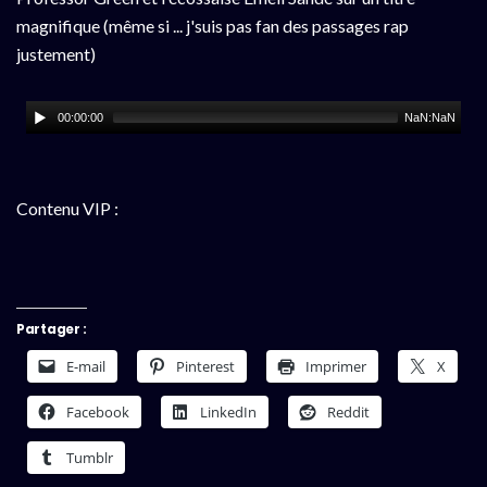
magnifique (même si ... j'suis pas fan des passages rap
justement)
00:00:00
NaN:NaN
Contenu VIP :
Partager :
E-mail
Pinterest
Imprimer
X
Facebook
LinkedIn
Reddit
Tumblr