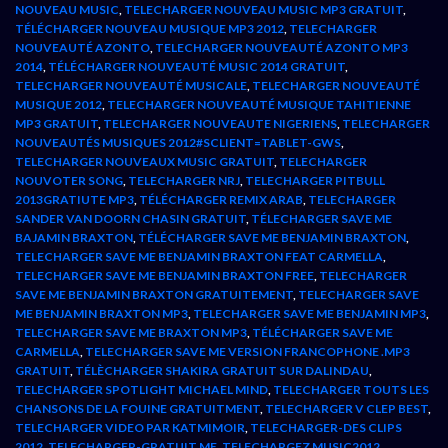
NOUVEAU MUSIC
,
TELECHARGER NOUVEAU MUSIC MP3 GRATUIT
,
TÉLÉCHARGER NOUVEAU MUSIQUE MP3 2012
,
TELECHARGER
NOUVEAUTÉ AZONTO
,
TELECHARGER NOUVEAUTÉ AZONTO MP3
2014
,
TÉLÉCHARGER NOUVEAUTÉ MUSIC 2014 GRATUIT
,
TELECHARGER NOUVEAUTÉ MUSICALE
,
TELECHARGER NOUVEAUTÉ
MUSIQUE 2012
,
TELECHARGER NOUVEAUTÉ MUSIQUE TAHITIENNE
MP3 GRATUIT
,
TELECHARGER NOUVEAUTE NIGERIENS
,
TELECHARGER
NOUVEAUTÉS MUSIQUES 2012#SCLIENT=TABLET-GWS
,
TELECHARGER NOUVEAUX MUSIC GRATUIT
,
TELECHARGER
NOUVOTER SONG
,
TELECHARGER NRJ
,
TELECHARGER PITBULL
2013GRATIUTE MP3
,
TÉLÉCHARGER REMIX ARAB
,
TELECHARGER
SANDER VAN DOORN CHASIN GRATUIT
,
TÉLECHARGER SAVE ME
BAJAMIN BRAXTON
,
TÉLÉCHARGER SAVE ME BENJAMIN BRAXTON
,
TELECHARGER SAVE ME BENJAMIN BRAXTON FEAT CARMELLA
,
TELECHARGER SAVE ME BENJAMIN BRAXTON FREE
,
TELECHARGER
SAVE ME BENJAMIN BRAXTON GRATUITEMENT
,
TELECHARGER SAVE
ME BENJAMIN BRAXTON MP3
,
TELECHARGER SAVE ME BENJAMIN MP3
,
TELECHARGER SAVE ME BRAXTON MP3
,
TÉLÉCHARGER SAVE ME
CARMELLA
,
TELECHARGER SAVE ME VERSION FRANCOPHONE .MP3
GRATUIT
,
TÉLÈCHARGER SHAKIRA GRATUIT SUR DALINDAU
,
TELECHARGER SPOTLIGHT MICHAEL MIND
,
TELECHARGER TOUTS LES
CHANSONS DE LA FOUINE GRATUITMENT
,
TELECHARGER V CLEP BEST
,
TELECHARGER VIDEO PAR KATMIMOIR
,
TELECHARGER-DES CLIPS
2012
,
TELECHARGER-GRATUIT.ME
,
TELECHARGEZ MUSIC2012
,