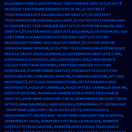
DULANDAO VIDEO
,
DUO PITBULL TELECHARGER GRATUIT
,
ECOUTÉ
MUZIQUE THAITIENNE DERNIER SORTIE .NC
,
ECOUTER ET
TELECHARGER LISTE DAUNALDAU MP GRATUIT
,
ECOUTER ET
TELECHARGER MP3 DAUNALDAU GRAT
,
ECOUTER LISTE DAUNALDAU
FG 2012 MP3 ET TELECHARGER GRATUIT
,
ECOUTER MP3 HAUSE 2012
GRATUIT
,
ÉCOUTER MUSIC GRATUITE 2012 NEW
,
ECOUTER MUSIC QUI
CARTONNE A LA RADIO NOUVOTER 2014 TAHITI
,
ECOUTER
MUSIQUESEPTEMBRE 2012 GRATUITEMENT
,
ÉCOUTER SAVE ME
VERSION FRANCOPHONE
,
ÉCOUTER TOUS LESNOUVAUXTÉ MUSIQUE
DES DJ A TAHITI 2013 CALENDAR
,
ECOUTERMUSICGRATUITE.COM.
,
EURODANCE 25 PLAYLIST
,
EXCLUSIVE MUSIC 2012
,
FREE MUSICS
LOCALS TAHITIANS ON MOBIL
,
FREETELECHARGER YOUTUBE
DOWNALDE
,
FUN MP3 ARAB GRATUIT
,
FUN RADIO PLAYLIST
,
FUN
RADIO SAVE ME
,
FUNE RADIO SAVE ME
,
FUNRADIO:SAVE ME
,
HIT 2012
NOUVEAUTÉ
,
HITS 2012 NOUVEAUTÉ NRJ
,
HITS FUN RADIO 2012
NOUVEAUTÉ
,
HOLD UP CARMELLA
,
HOLD UP FEAT CARMELLA SAVA ME
,
HOLD UP SAVE ME
,
IAN MALAK SAMEDI SOIR A PARIS TELECHARGE
GRATUIT
,
IN MY MIND (GREGORY TREJO
,
IN MY MIND (GREGORY TREJO
INTRO)
,
INNA DALINDAU
,
IVAN GOUGH & FEENIXPAWL FT. GEORGI KAY
- IN MY MIND (GREGORY TREJO INTRO EDIT)
,
IVAN GOUGH &
FEENIXPAWL FT. GEORGI KAY - IN MY MIND (GREGORY TREJO INTRO)
,
JAMIN BRAXTON DL
,
JENNIFER ET PIT BULL LA MUSIQUE
,
JENNIFER
LOPEZ ET PITBULL SAVE ME
,
JENNIFERLOPEZ VIDIOS TELECHARGE