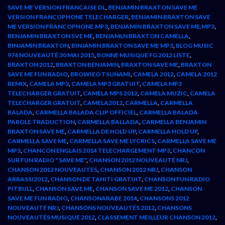
SAVE ME VERSION FRANCAISE DL
,
BENJAMIN BRAXTON SAVE ME
VERSION FRANCOPHONE TELECHARGER
,
BENJAMIN BRAXTON SAVE
ME VERSION FRANCOPHONE.MP3
,
BENJAMIN BRAXTON SAVE ME.MP3
,
BENJAMIN BRAXTON SVE ME
,
BENJAMLN BRAXTON CAMELLA
,
BINJAMIN BRAXTON
,
BINJAMIN BRAXTON SAVE ME MP3
,
BLOG MUSIC
974 NOUVEAUTÉ 30 MAI 2015
,
BONNE MUSIQUE FG 2012 LISTE
,
BRAXTON 2012
,
BRAXTON BENJAMIN
,
BRAXTON SAVE ME
,
BRAXTON
SAVE ME FUN RADIO
,
BROWIEO TSUNAMI
,
CAMELA 2012
,
CAMELA 2012
REMIX
,
CAMELA MP3
,
CAMELA MP3 GRATUIT
,
CAMELA MP3
TELECHARGER GRATUIT
,
CAMELA MPS 2012
,
CAMELA MUZIC
,
CAMELA
TELECHARGER GRATUIT
,
CAMELA2012
,
CARMELLA
,
CARMELLA
BALADA
,
CARMELLA BALADA CLIP OFFICIEL
,
CARMELLA BALADA
PAROLE TRADUCTION
,
CARMELLA BALLADA
,
CARMELLA BENJAMIN
BRAXTON SAVE ME
,
CARMELLA DE HOLD UP
,
CARMELLA HOLD UP
,
CARMELLA SAVE ME
,
CARMELLA SAVE ME LYCRICS
,
CARMELLA SAVE ME
MP3
,
CHANCON ENGLAIS 2014 TELECHARGEMENT MP3
,
CHANCON
SUR FUN RADIO " SAVE ME"
,
CHANSON 2012 NOUVEAUTÉ NRJ
,
CHANSON 2012 NOUVEAUTES
,
CHANSON 2012 NRJ
,
CHANSON
ARRASSI2012
,
CHANSON DE TAHITI GRATUIT
,
CHANSON FUN RADIO
PITBULL
,
CHANSON SAVE ME
,
CHANSON SAVE ME 2012
,
CHANSON
SAVE ME FUN RADIO
,
CHANSONARABE 2014
,
CHANSONS 2012
NOUVEAUTÉ NRJ
,
CHANSONS NOUVEAUTÉS 2012
,
CHANSONS
NOUVEAUTÉS MUSIQUE 2012
,
CLASSEMENT MEILLEUR CHANSON 2012
,