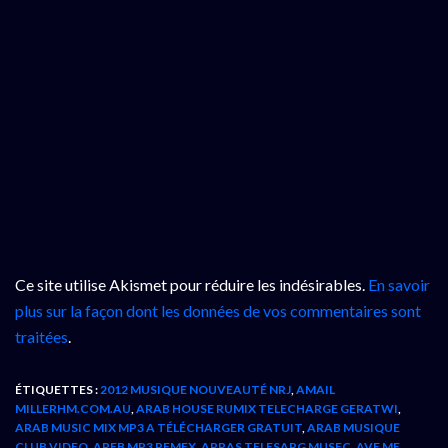
Ce site utilise Akismet pour réduire les indésirables.
En savoir
plus sur la façon dont les données de vos commentaires sont
traitées
.
ÉTIQUETTES :
2012 MUSIQUE NOUVEAUTÉ NRJ
,
AMAIL
MILLERHM.COM.AU
,
ARAB HOUSE RUMIX TELECHARGE GERATWI
,
ARAB MUSIC MIX MP3 A TÉLÉCHARGER GRATUIT
,
ARAB MUSIQUE
CLUB VIDEO
,
AREB MP3 REMEX
,
ARRAS TELESARG MUSEC
,
AVE ME