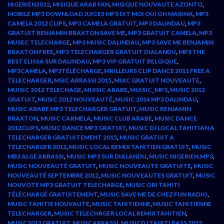
NIGERIEN2012
,
MISIQUE ARAB FAN
,
MISIQUE NOUVAUTE AZONTO
,
MOBILE MP3 DOWNLOAD JUICES MP3 DIT MOI OUI OH MARINA
,
MP3
CAMELA 2012 CLIPS
,
MP3 CAMELA GRATUIT
,
MP3 DALINDAU
,
MP3
GRATUIT BENJAMIN BRAXTON SAVE ME
,
MP3 GRATUIT CAMELA
,
MP3
MUSEC TELECHARGE
,
MP3 MUSIC DALINDAU
,
MP3 SAVE ME BENJAMIN
BRAXTON FREE
,
MP3 TELECHARGER GRATUIT DIALANDU
,
MP3 THE
BEST ELISSA SUR DALINDAU
,
MP3 VIP GRATUIT BELGIQUE
,
MP3CAMELA
,
MP3TÉLÉCHARGE
,
MRILLEURS CLIP DANCE 2011 FREE A
TELECHARGER
,
MSIC ARRASSI 2015
,
MUIC GRATUIT NOUVEAUTE
,
MUISIC 2012 TELECHAGE
,
MUISIC ARABE
,
MUISIC_MP3
,
MUSIC 2012
GRATUIT
,
MUSIC 2012 NOUVEAUTÉ
,
MUSIC 2014 MP3 DALINDAU
,
MUSIC ARABE MP3 TELECHARGER GRATUIT
,
MUSIC BENJAMIN
BRAXTON
,
MUSIC CARMELA
,
MUSIC CLUB ARABE
,
MUSIC DANCE
2012CLIPS
,
MUSIC DANCE MP3 GRATUIT
,
MUSIC DJ LOCAL TAHITIAN A
TELECHARGER GRATUITEMENT 2015
,
MUSIC GRATUIT A
TELECHARGER 2012
,
MUSIC LOCAL REMIX TAHITIEN GRATUIT
,
MUSIC
MB3 ALGE ARRASSI
,
MUSIC MP3 SUR DIALANDU
,
MUSIC NIGERIEN.MP3
,
MUSIC NOUVEAUTÉ GRATUIT
,
MUSIC NOUVEAUTE GRATUITE
,
MUSIC
NOUVEAUTÉ SEPTEMBRE 2012
,
MUSIC NOUVEAUTES GRATUIT
,
MUSIC
NOUVOTE MP3 GRATUIT TELECHARGE
,
MUSIC ORI TAHITI
TÉLÉCHARGÉ GRATUITEMENT
,
MUSIC SAVE ME DE CHEZ FUN RADIO
,
MUSIC TAHITIE NOUVAUTE
,
MUSIC TAHITIENNE
,
MUSIC TAHITIENNE
TELECHARGER
,
MUSIC TELECHRGER LOCAL REMIX TAHITIEN
,
MUSIC2012 GRATUIT
,
MUSICARRASSI
,
MUSICDJ TAHITI BASS 2015
,