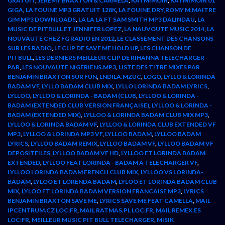
GRATUIT
,
JEREMY BRAXTON & CARMELA
,
KATMIMOIR
,
KATMIMOIR 01
GIGA
,
LA FOUINE MP3 GRATUIT 128K
,
LA FOUINE,DRY,ROMY M,MAITRE
GIM MP3 DOWNLOADS
,
LA LA LA FT SAM SMITH MP3 DALINDAU
,
LA
MUSIC DE PITBULL ET JENNIFER LOPEZ
,
LA NAUVOUTE MUSIC 2014
,
LA
NOUVAUTE CHEZ FG RADIO EN 2012
,
LE CLASSEMENT DES CHANSONS
SUR LES RADIO
,
LE CLIP DE SAVE ME HOLD UP
,
LES CHANSON DE
PITBULL
,
LES DERNIERS MEILLEUR CLIP DE RIHANNA TELECHARGER
PAR
,
LES NOUVAUTE NIGERIENS.MP3
,
LISTE DES TITRE MIXES PAR
BENJAMIN BRAXTON SUR FUN
,
LNDILA.MZUC
,
LOGO
,
LYLLO & LORINDA
BADAM VF
,
LYLLO BADAM CLUB MIX
,
LYLLO LORINDA BADAM LYRICS
,
LYLLOO
,
LYLLOO & LORINDA - BADAM (CLUB
,
LYLLOO & LORINDA -
BADAM (EXTENDED CLUB VERSION FRANÇAISE)
,
LYLLOO & LORINDA -
BADAM (EXTENDED MIX)
,
LYLLOO & LORINDA BADAM CLUB MIX MP3
,
LYLLOO & LORINDA BADAM VF
,
LYLLOO & LORINDA CLUB EXTENDED VF
MP3
,
LYLLOO & LORINDA MP3 VF
,
LYLLOO BADAM
,
LYLLOO BADAM
LYRICS
,
LYLLOO BADAM REMIX
,
LYLLOO BADAM VF
,
LYLLOO BADAM VF
DEPOSITFILES
,
LYLLOO BADAM VF HD
,
LYLLOO ET LORINDA BADAM
EXTENDED
,
LYLLOO FEAT LORINDA - BADAM A TELECHARGER VF
,
LYLLOO LORINDA BADAM FRENCH CLUB MIX
,
LYLLOO VS LORINDA-
BADAM
,
LYLOO ET LORENDA BADAM
,
LYLOO ET LORINDA BADAM CLUB
MIX
,
LYLOO FT LORINDA BADAM VERSION FRANCAISE MP3
,
LYRICS
BENJAMIN BRAXTON SAVE ME
,
LYRICS SAVE ME FEAT CAMELLA
,
MAIL
IPCENTRUM.CZ LOC:FR
,
MAIL RATMAS.PL LOC:FR
,
MAIL REMEX.ES
LOC:FR
,
MEILLEUR MUSIC PIT BULL TELECHARGER
,
MISIK