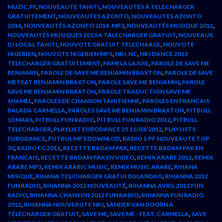
MUZIC.PF
,
NOUVEAUTE TAHITI
,
NOUVEAUTÉS À TELECHARGER
GRATUITEMENT
,
NOUVEAUTES AZONTO
,
NOUVEAUTES AZONTO
2014
,
NOUVEAUTÉS AZONTO 2014 .MP3
,
NOUVEAUTÉS MUSIQUE 2012
,
NOUVEAUTÉS MUSIQUES 2013 A TALECHARGER GRATUIT
,
NOUVEAUX
DJ LOCAL TAHITI
,
NOUVOTE GRATUIT TELECHARGE
,
NOUVOTE
NIGERIEN
,
NOUVOTE NIGERIEN MP3
,
NRJ .NC
,
NRJ DANCE 2013
TELECHARGER GRATUITEMENT
,
PAMELA LAJOIE
,
PAROLE DE SAVE ME
BENJAMIN
,
PAROLE DE SAVE ME BENJAMIN BRAXTON
,
PAROLE DE SAVE
ME FEAT BENJAMIN BRAXTON
,
PAROLE SAVE ME BENJAMIN
,
PAROLE
SAVE ME BENJAMIN BRAXTON
,
PAROLE TRADUCTION SAVE ME
SHAMEL
,
PAROLES DE CHANSON TAHITIENNE
,
PAROLES EN FRANCAIS
BALADA CARMELLA
,
PAROLES SAVE ME BENJAMIN BRAXTON
,
PITBULL
10 MARS
,
PITBULL FUN RADIO
,
PITBULL FUN RADIO 2012
,
PITBULL
TELECHARGER
,
PLAYLIST EURODANCE 25 11/03/2012
,
PLAYLISTS
EURODANCE
,
PUTBUL MP3 DOWNLOD
,
RADIO 1.PF NOUVEAUTE TOP
30
,
RADIO FG 2012
,
RECETTE BADAM PAK
,
RECETTE BADAM PAK EN
FRANCAIS
,
RECETTE BADAM PAK EN VIDEO
,
REMIX ARABE 2012
,
REMIX
ARABE MP3
,
REMIX ARABIC MUSIC
,
REMIX MUSIC ARABE
,
RIHANA
MISIQUE
,
RIHANA TELICHARGER GRATUI DULANDAO
,
RIHANNA 2012
FUN RADIO
,
RIHANNA 2012 NOUVEAUTÉ
,
RIHANNA AVRIL 2012 FUN
RADIO
,
RIHANNA CHANSON 2012 FUN RADIO
,
RIHANNA FUN RADIO
2012
,
RIHANNA NOUVEAUTE NRJ
,
SANDER VAN DOORN À
TÉLÉCHARGER GRATUIT
,
SAVE ME
,
SAVE ME - FEAT. CARMELLA
,
SAVE