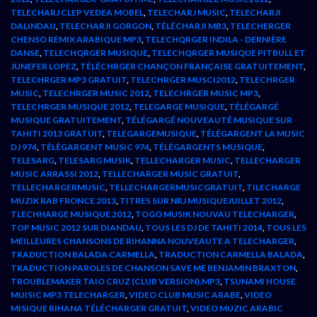
TELECHARJ CLEP VEDEA MOBEL
,
TELECHARJ MUSIC
,
TELECHARJI
DALINDAU
,
TELECHARJI GORGON
,
TÉLÉCHARJI MB3
,
TELECHERGER
CHENSO REMIX ARABIQUE MP3
,
TELECHQRGER INDILA - DERNIÈRE
DANSE
,
TELECHQRGER MUSIQUE
,
TELECHQRGER MUSIQUE PITBULL ET
JUNEFER LOPEZ
,
TÉLÉCHRGER CHANÇON FRANÇAISE GRATUITEMENT
,
TELECHRGER MP3 GRATUIT
,
TELECHRGER MUSCI2012
,
TELECHRGER
MUSIC
,
TELECHRGER MUSIC 2012
,
TELECHRGER MUSIC MP3
,
TELECHRGER MUSIQUE 2012
,
TELEGARGE MUSIQUE
,
TÉLÉGARGÉ
MUSIQUE GRATUITEMENT
,
TÉLÉGARGÉ NOUVEAUTÉ MUSIQUE SUR
TAHITI 2013 GRATUIT
,
TELEGARGEMUSIQUE
,
TÉLÉGARGENT LA MUSIC
DJ 974
,
TÉLÉGARGENT MUSIC 974
,
TÉLÉGARGENTS MUSIQUE
,
TELESARG
,
TELESARG MUSIK
,
TELLECHARGER MUSIC
,
TELLECHARGER
MUSIC ARRASSI 2012
,
TELLECHARGER MUSIC GRATUIT
,
TELLECHARGERMUSIC
,
TELLECHARGERMUSICGRATUIT
,
TILECHARGE
MUZIK RAB FRONCE 2013
,
TITRES SUR NRJ MUSIQUEJUILLET 2012
,
TLECHHARGE MUSIQUE 2012
,
TOGO MUSIK NOUVAU TELECHARGER
,
TOP MUSIC 2012 SUR DIANDAU
,
TOUS LES DJ DE TAHITI 2014
,
TOUS LES
MEILLEURES CHANSONS DE RIHANNA NOUVEAUTE A TELECHARGER
,
TRADUCTION BALADA CARMELLA
,
TRADUCTION CARMELLA BALADA
,
TRADUCTION PAROLES DE CHANSON SAVE ME BENJAMIN BRAXTON
,
TROUBLEMAKER TAIO CRUZ (CLUB VERSION).MP3
,
TSUNAMI HOUSE
MUISIC MP3 TELECHARGER
,
VIDEO CLUB MUSIC ARABE
,
VIDEO
MISIQUE RIHANA TÉLÉCHARGER GRATUIT
,
VIDEO MUZIC ARABIC