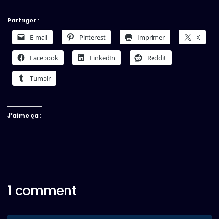
Partager :
E-mail
Pinterest
Imprimer
X
Facebook
LinkedIn
Reddit
Tumblr
J’aime ça :
1 comment