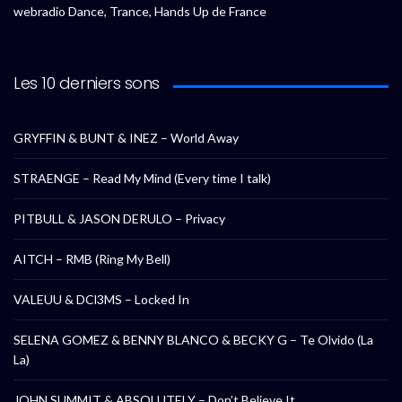
webradio Dance, Trance, Hands Up de France
Les 10 derniers sons
GRYFFIN & BUNT & INEZ – World Away
STRAENGE – Read My Mind (Every time I talk)
PITBULL & JASON DERULO – Privacy
AITCH – RMB (Ring My Bell)
VALEUU & DCl3MS – Locked In
SELENA GOMEZ & BENNY BLANCO & BECKY G – Te Olvido (La
La)
JOHN SUMMIT & ABSOLUTELY – Don’t Believe It