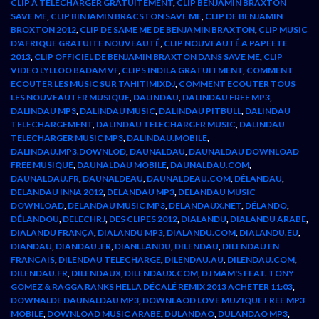
CLIP A TELECHARGER GRATUITEMENT
,
CLIP BENJAMIN BRAXTON
SAVE ME
,
CLIP BINJAMIN BRACSTON SAVE ME
,
CLIP DE BENJAMIN
BROXTON 2012
,
CLIP DE SAME ME DE BENJAMIN BRAXTON
,
CLIP MUSIC
D'AFRIQUE GRATUITE NOUVEAUTÉ
,
CLIP NOUVEAUTÉ A PAPEETE
2013
,
CLIP OFFICIEL DE BENJAMIN BRAXTON DANS SAVE ME
,
CLIP
VIDEO LYLLOO BADAM VF
,
CLIPS INDILA GRATUITMENT
,
COMMENT
ECOUTER LES MUSIC SUR TAHITIMIXDJ
,
COMMENT ECOUTER TOUS
LES NOUVEAUTER MUSIQUE
,
DALINDAU
,
DALINDAU FREE MP3
,
DALINDAU MP3
,
DALINDAU MUSIC
,
DALINDAU PITBULL
,
DALINDAU
TELECHARGEMENT
,
DALINDAU TELECHARGER MUSIC
,
DALINDAU
TELECHARGER MUSIC MP3
,
DALINDAU.MOBILE
,
DALINDAU.MP3.DOWNLOD
,
DAUNALDAU
,
DAUNALDAU DOWNLOAD
FREE MUSIQUE
,
DAUNALDAU MOBILE
,
DAUNALDAU.COM
,
DAUNALDAU.FR
,
DAUNALDEAU
,
DAUNALDEAU.COM
,
DÉLANDAU
,
DELANDAU INNA 2012
,
DELANDAU MP3
,
DELANDAU MUSIC
DOWNLOAD
,
DELANDAU MUSIC MP3
,
DELANDAUX.NET
,
DÉLANDO
,
DÉLANDOU
,
DELECHRJ
,
DES CLIPES 2012
,
DIALANDU
,
DIALANDU ARABE
,
DIALANDU FRANÇA
,
DIALANDU MP3
,
DIALANDU.COM
,
DIALANDU.EU
,
DIANDAU
,
DIANDAU .FR
,
DIANLLANDU
,
DILENDAU
,
DILENDAU EN
FRANCAIS
,
DILENDAU TELECHARGE
,
DILENDAU.AU
,
DILENDAU.COM
,
DILENDAU.FR
,
DILENDAUX
,
DILENDAUX.COM
,
DJ MAM'S FEAT. TONY
GOMEZ & RAGGA RANKS HELLA DÉCALÉ REMIX 2013 ACHETER 11:03
,
DOWNALDE DAUNALDAU MP3
,
DOWNLAOD LOVE MUZIQUE FREE MP3
MOBILE
,
DOWNLOAD MUSIC ARABE
,
DULANDAO
,
DULANDAO MP3
,