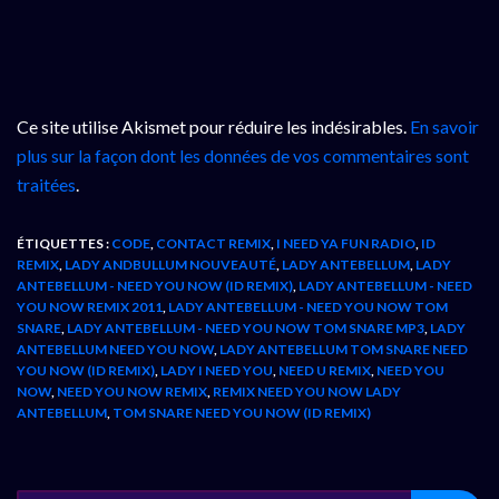
Ce site utilise Akismet pour réduire les indésirables.
En savoir
plus sur la façon dont les données de vos commentaires sont
traitées
.
ÉTIQUETTES :
CODE
,
CONTACT REMIX
,
I NEED YA FUN RADIO
,
ID
REMIX
,
LADY ANDBULLUM NOUVEAUTÉ
,
LADY ANTEBELLUM
,
LADY
ANTEBELLUM - NEED YOU NOW (ID REMIX)
,
LADY ANTEBELLUM - NEED
YOU NOW REMIX 2011
,
LADY ANTEBELLUM - NEED YOU NOW TOM
SNARE
,
LADY ANTEBELLUM - NEED YOU NOW TOM SNARE MP3
,
LADY
ANTEBELLUM NEED YOU NOW
,
LADY ANTEBELLUM TOM SNARE NEED
YOU NOW (ID REMIX)
,
LADY I NEED YOU
,
NEED U REMIX
,
NEED YOU
NOW
,
NEED YOU NOW REMIX
,
REMIX NEED YOU NOW LADY
ANTEBELLUM
,
TOM SNARE NEED YOU NOW (ID REMIX)