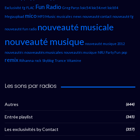
Fun Radio
loic54
Exclusivité
fg
FLAC
Greg Parys
loic54.net
loicb54
mico
Music
Megaupload
MP3
musicales
news
nouveauté contact
nouveauté fg
nouveauté musicale
nouveauté fun radio
nouveauté musique
nouveauté musique 2012
nouveautés musicales
NRJ
nouveautés
nouveautés musique
Party Fun
pop
remix
Rihanna
rock
Skyblog
Trance
Vitamine
Les sons par radios
Autres
(644)
Entrée playlist
(345)
Les exclusivités by Contact
(357)