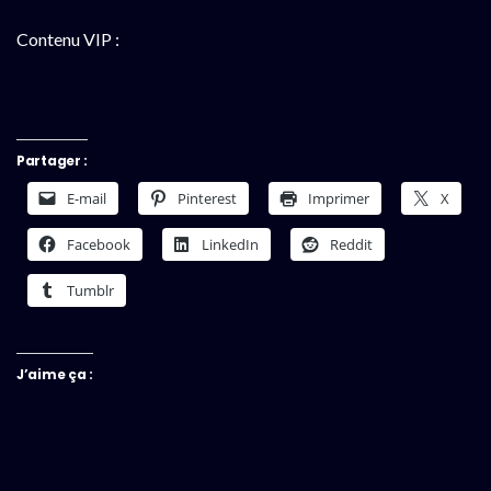
Contenu VIP :
Partager :
E-mail
Pinterest
Imprimer
X
Facebook
LinkedIn
Reddit
Tumblr
J’aime ça :