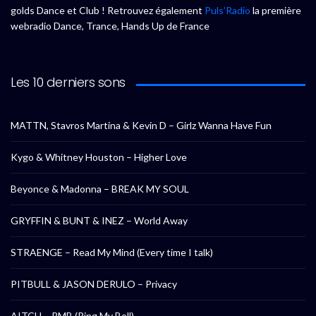
golds Dance et Club ! Retrouvez également
Puls’Radio
la première
webradio Dance, Trance, Hands Up de France
Les 10 derniers sons
MATTN, Stavros Martina & Kevin D – Girlz Wanna Have Fun
Kygo & Whitney Houston – Higher Love
Beyonce & Madonna – BREAK MY SOUL
GRYFFIN & BUNT & INEZ – World Away
STRAENGE – Read My Mind (Every time I talk)
PITBULL & JASON DERULO – Privacy
AITCH – RMB (Ring My Bell)