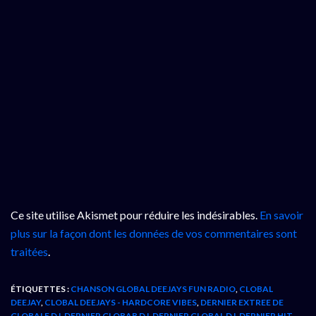
Ce site utilise Akismet pour réduire les indésirables.
En savoir
plus sur la façon dont les données de vos commentaires sont
traitées
.
ÉTIQUETTES :
CHANSON GLOBAL DEEJAYS FUN RADIO
,
CLOBAL
DEEJAY
,
CLOBAL DEEJAYS - HARDCORE VIBES
,
DERNIER EXTREE DE
GLOBALE DJ
,
DERNIER GLOBAB DJ
,
DERNIER GLOBAL DJ
,
DERNIER HIT