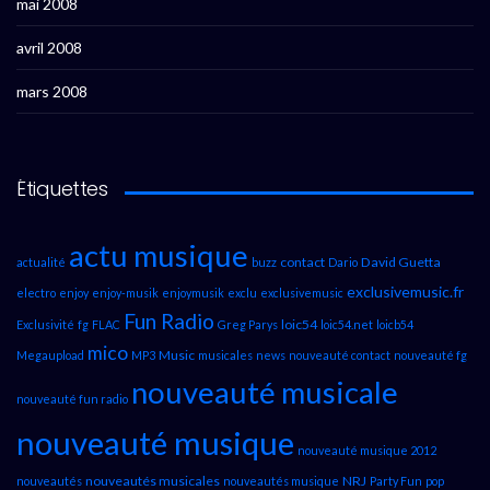
mai 2008
avril 2008
mars 2008
Étiquettes
actu musique
contact
David Guetta
actualité
buzz
Dario
exclusivemusic.fr
electro
enjoy
enjoy-musik
enjoymusik
exclu
exclusivemusic
Fun Radio
loic54
Exclusivité
fg
FLAC
Greg Parys
loic54.net
loicb54
mico
Music
Megaupload
MP3
musicales
news
nouveauté contact
nouveauté fg
nouveauté musicale
nouveauté fun radio
nouveauté musique
nouveauté musique 2012
nouveautés musicales
NRJ
nouveautés
nouveautés musique
Party Fun
pop