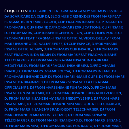
ÉTIQUETTES :
ALLE FARBEN FEAT GRAHAM CANDY SHE MOVES VIDEO
DA SCARICARE DA CLIP DJ
,
BLOG MUSIC REMIX DJS FROM MARS FEAT
FRAGMA
,
BRIAN EMAIL LOC:FR
,
CLIP FRAGMA INSANE
,
CLIP INSANE DJ
FROM MARS
,
CLIP INSANE DJ FROM MARS EXPLICATIONS
,
CLIP INSANE
DJS FROM MARS
,
CLIP INSANE SIGNIFICATION
,
CLIP UTILIÉS POUR DJS
FROM MARS FEAT FRAGMA - INSANE OFFICIAL VIDEO
,
DEEJAY FROM
MARS INSANE ORIGINAL MP3 FREE
,
DJ CLIP ESPACE
,
DJ FORM MARS
INSANE OFFICIAL MP3
,
DJ FROM MARS CLIP INSANE
,
DJ FROM MARS
FEAT FRAGMA IN DA BRAIN
,
DJ FROM MARS FEAT FRAGMA INSANE
TELECHARGER
,
DJ FROM MARS FRAGMA INSANE IN DA BRAIN
MEDSTYLE
,
DJ FROM MARS FRAGMA-INSANE MP3
,
DJ FROM MARS
IMANE
,
DJ FROM MARS INSAME LOIC54
,
DJ FROM MARS INSANE
,
DJ
FROM MARS INSANE CLIP
,
DJ FROM MARS INSANE CLIPS
,
DJ FROM MARS
INSANE DA BRAIN MP3
,
DJ FROM MARS INSANE FEAT FRAGMA
OFFICIAL MP3
,
DJ FROM MARS INSANE FUN RADIO
,
DJ FROM MARS
INSANE FUN RADIO MIX
,
DJ FROM MARS INSANE FUN RADIO VERSION
,
DJ FROM MARS INSANE IN MY BRAIN MEDSTYLE MP3
,
DJ FROM MARS
INSANE MP3
,
DJ FROM MARS INSANE MP3 MUSIQUE A TELECHARGER
,
DJ FROM MARS INSANE MP3 RADIO EDIT TELECHARGER
,
DJ FROM
MARS INSANE REMIX MEDSTYLE MP3
,
DJ FROM MARS INSANE
TÉLÉCHARGER
,
DJ FROM MARS INSANEMP3
,
DJ FROM MARS ISNSANE
,
DJ FROM MARS MP3
,
DJ FROM MARS SUR FUN RADIO
,
DJ FROME MARS
,