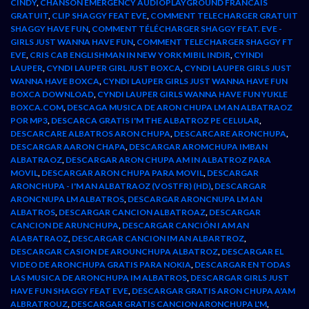
CINDY
,
CHANSON EMERGENCY AUDIOPLAYGROUND FRANCAIS
GRATUIT
,
CLIP SHAGGY FEAT EVE
,
COMMENT TELECHARGER GRATUIT
SHAGGY HAVE FUN
,
COMMENT TÉLÉCHARGER SHAGGY FEAT. EVE -
GIRLS JUST WANNA HAVE FUN
,
COMMENT TELECHARGER SHAGGY FT
EVE
,
CRIS CAB ENGLISHMAN IN NEW YORK MIBIL INDIR
,
CYINDI
LAUPER
,
CYNDI LAUPER GIRL JUST BOXCA
,
CYNDI LAUPER GIRLS JUST
WANNA HAVE BOXCA
,
CYNDI LAUPER GIRLS JUST WANNA HAVE FUN
BOXCA DOWNLOAD
,
CYNDI LAUPER GIRLS WANNA HAVE FUN YUKLE
BOXCA.COM
,
DESCAGA MUSICA DE ARON CHUPA LM AN ALBATRAOZ
POR MP3
,
DESCARCA GRATIS I'M THE ALBATROZ PE CELULAR
,
DESCARCARE ALBATROS ARON CHUPA
,
DESCARCARE ARONCHUPA
,
DESCARGAR AARON CHAPA
,
DESCARGAR AROMCHUPA IMBAN
ALBATRAOZ
,
DESCARGAR ARON CHUPA AM IN ALBATROZ PARA
MOVIL
,
DESCARGAR ARON CHUPA PARA MOVIL
,
DESCARGAR
ARONCHUPA - I'M AN ALBATRAOZ (VOSTFR) (HD)
,
DESCARGAR
ARONCNUPA LM ALBATROS
,
DESCARGAR ARONCNUPA LM AN
ALBATROS
,
DESCARGAR CANCION ALBATROAZ
,
DESCARGAR
CANCION DE ARUNCHUPA
,
DESCARGAR CANCIÓN I AM AN
ALABATRAOZ
,
DESCARGAR CANCION IM AN ALBARTROZ
,
DESCARGAR CASION DE AROUNCHUPA ALBATROZ
,
DESCARGAR EL
VIDEO DE ARONCHUPA GRATIS PARA NOKIA
,
DESCARGAR EN TODAS
LAS MUSICA DE ARONCHUPA IM ALBATROS
,
DESCARGAR GIRLS JUST
HAVE FUN SHAGGY FEAT EVE
,
DESCARGAR GRATIS ARON CHUPA A'AM
ALBRATROUZ
,
DESCARGAR GRATIS CANCION ARONCHUPA L'M
,