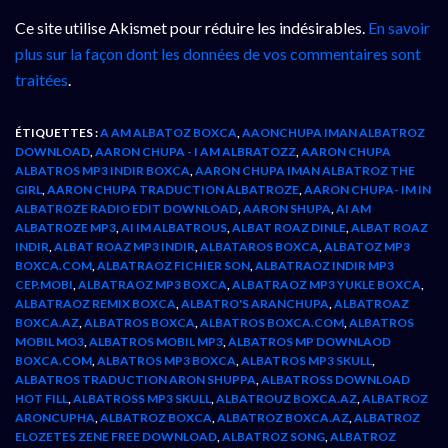
Ce site utilise Akismet pour réduire les indésirables.
En savoir
plus sur la façon dont les données de vos commentaires sont
traitées
.
ÉTIQUETTES :
A AM ALBATOZ BOXCA
,
AAONCHUPA IMAN ALBATROZ
DOWNLOAD
,
AARON CHUPA - I AM ALBRATOZZ
,
AARON CHUPA
ALBATROS MP3 INDIR BOXCA
,
AARON CHUPA IMAN ALBATROZ THE
GIRL
,
AARON CHUPA TRADUCTION ALBATROZE
,
AARON CHUPA- IM IN
ALBATROZE RADIO EDIT DOWNLOAD
,
AARON SHUPA
,
AI AM
ALBATROZE MP3
,
AI IM ALBATROUS
,
ALBAT ROAZ DINLE
,
ALBAT ROAZ
INDIR
,
ALBAT ROAZ MP3 INDIR
,
ALBATAROS BOXCA
,
ALBATOZ MP3
BOXCA.COM
,
ALBATRAOZ FICHIER SON
,
ALBATRAOZ INDIR MP3
CEP.MOBI
,
ALBATRAOZ MP3 BOXCA
,
ALBATRAOZ MP3 YUKLE BOXCA
,
ALBATRAOZ REMIX BOXCA
,
ALBATRO'S ARANCHUPA
,
ALBATROAZ
BOXCA.AZ
,
ALBATROS BOXCA
,
ALBATROS BOXCA.COM
,
ALBATROS
MOBIL MO3
,
ALBATROS MOBIL MP3
,
ALBATROS MP DOWNLAOD
BOXCA.COM
,
ALBATROS MP3 BOXCA
,
ALBATROS MP3 SKULL
,
ALBATROS TRADUCTION ARON SHUPPA
,
ALBATROSS DOWNLOAD
HOT FILL
,
ALBATROSS MP3 SKULL
,
ALBATROUZ BOXCA.AZ
,
ALBATROZ
ARONCUPHA
,
ALBATROZ BOXCA
,
ALBATROZ BOXCA.AZ
,
ALBATROZ
ELOZETES ZENE FREE DOWNLOAD
,
ALBATROZ SONG
,
ALBATROZ