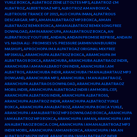
YUKLE BOXCA
,
ALBATROZ ZENE LETOLTES MP3
,
ALBATROZ-L'M
ALBATROZ
,
ALBERTROAZ MP3
,
ALBOTROZ AM AN BOXCA
,
ALBTROUSE TRANCE OF 2015
,
ALO CHUPA IMAN
,
ALPATROUS
DESCARGAR, MP3
,
AM AN ALBATRAOZ MP3 BOXCA
,
AM AN
ALBATRAOZ REMIX BOXCA
,
AM AN ALBATROZ REMIX SONG FREE
DOWNLOAD
,
AM IN ARANCUPA
,
AN ALBATROUZ BOXCA
,
AN
ALBRATROUZ YOUTUBE
,
ANDAIN
,
ANDAIN PROMISE REPRISE
,
ANDAIN
VS. NADIA ALI - PROMISES VS. PRESSURE (ARMIN VAN BUUREN
MASHUP)
,
APROCHOPA IM A ALPATROAZ ORIGINAL MIX FREE
MP3SKULL
,
ARAMCHUPA ALBATROZ BOXCA
,
ARAMCHUPA IM
ALBATRAOS BOXCA
,
ARANCHUBA
,
ARANCHUBA ALBATRAOZ INDIR
,
ARANCHUBA I AM AN ALBAROTON INDIR
,
ARANCHUBA I.AM
ALBATROS
,
ARANCHUBA INDIR
,
ARANCHUBA I'M AN ALBARTAUZ MP3
DOWLAND
,
ARANCHUBA MP3
,
ARANCHUBA. I M AN ALBATRAOZ
,
ARANCHUPA ALBATRAOS DOWNLOAD
,
ARANCHUPA ALBATRAOZ
MOBIL INDIR
,
ARANCHUPA ALBATROAZ INDIR I AM MOBIL.CEP
,
ARANCHUPA ALBATROS INDIR
,
ARANCHUPA ALBATROSS
,
ARANCHUPA ALBATROZ INDIR
,
ARANCHUPA ALBATROZ YUKLE
BOXCA
,
ARANCHUPA AN ALBATROZ
,
ARANCHUPA BOXCA YUKLE
,
ARANCHUPA I AM ALBARTROZ MP3 DOWNLOAD BOXCA
,
ARANCHUPA
I AM ALBATROZ MP3 BOXCA
,
ARANCHUPA I AM AN
,
ARANCHUPA I AM
AN ALBATRAOZ BOXCA.COM
,
ARANCHUPA I AM AN ALBATROAZ MP3
INDIR MOBIL
,
ARANCHUPA I AM IAN BOXCA
,
ARANCHUPA I MA AN
ALBATROZ MUZIK INDIR
,
ARANCHUPA I'AM ALBATRAOZ INDIR
,