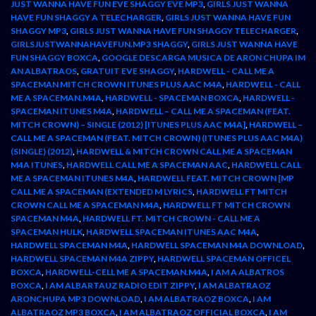
JUST WANNA HAVE FUN EVE SHAGGY EVE MP3
,
GIRLS JUST WANNA
HAVE FUN SHAGGY A TELECHARGER
,
GIRLS JUST WANNA HAVE FUN
SHAGGY MP3
,
GIRLS JUST WANNA HAVE FUN SHAGGY TELECHARGER
,
GIRLSJUSTWANNAHAVEFUN.MP3 SHAGGY
,
GIRLS JUST WANNA HAVE
FUN SHAGGY BOXCA
,
GOOGLE DESCARGA MUSICA DE ARON CHUPA IM
AN ALBATRAOS
,
GRATUIT EVE SHAGGY
,
HARDWELL - CALL ME A
SPACEMAN MITCH CROWN ITUNES PLUS AAC M4A
,
HARDWELL - CALL
ME A SPACEMAN.M4A
,
HARDWELL - SPACEMAN BOXCA
,
HARDWELL -
SPACEMAN ITUNES M4A
,
HARDWELL – CALL ME A SPACEMAN (FEAT.
MITCH CROWN) – SINGLE (2012) [ITUNES PLUS AAC M4A]
,
HARDWELL –
CALL ME A SPACEMAN (FEAT. MITCH CROWN) (ITUNES PLUS AAC M4A)
(SINGLE) (2012)
,
HARDWELL & MITCH CROWN CALL ME A SPACEMAN
M4A ITUNES
,
HARDWELL CALL ME A SPACEMAN AAC
,
HARDWELL CALL
ME A SPACEMAN ITUNES M4A
,
HARDWELL FEAT. MITCH CROWN [MP
CALL ME A SPACEMAN (EXTENDED M LYRICS
,
HARDWELL FT MITCH
CROWN CALL ME A SPACEMAN M4A
,
HARDWELL FT MITCH CROWN
SPACEMAN M4A
,
HARDWELL FT. MITCH CROWN - CALL ME A
SPACEMAN HULK
,
HARDWELL SPACEMAN ITUNES AAC M4A
,
HARDWELL SPACEMAN M4A
,
HARDWELL SPACEMAN M4A DOWNLOAD
,
HARDWELL SPACEMAN M4A ZIPPY
,
HARDWELL SPACEMAN OFFICEL
BOXCA
,
HARDWELL-CELL ME A SPACEMAN.M4A
,
I AM A ALBATROS
BOXCA
,
I AM ALBARTAUZ RADIO EDIT ZIPPY
,
I AM ALBATRAOZ
ARONCHUPA MP3 DOWNLOAD
,
I AM ALBATRAOZ BOXCA
,
I AM
ALBATRAOZ MP3 BOXCA
,
I AM ALBATRAOZ OFFICIAL BOXCA
,
I AM