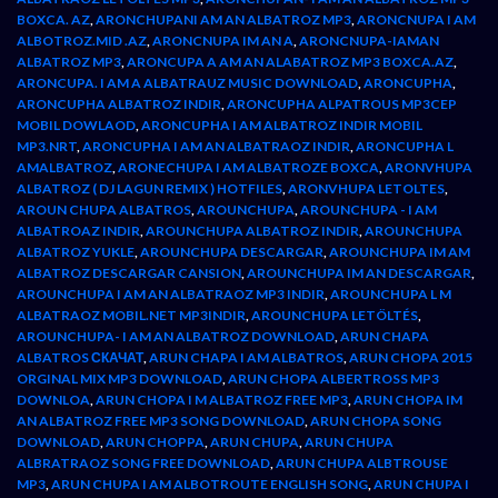
BOXCA. AZ
,
ARONCHUPANI AM AN ALBATROZ MP3
,
ARONCNUPA I AM
ALBOTROZ.MID .AZ
,
ARONCNUPA IM AN A
,
ARONCNUPA-IAMAN
ALBATROZ MP3
,
ARONCUPA A AM AN ALABATROZ MP3 BOXCA.AZ
,
ARONCUPA. I AM A ALBATRAUZ MUSIC DOWNLOAD
,
ARONCUPHA
,
ARONCUPHA ALBATROZ INDIR
,
ARONCUPHA ALPATROUS MP3CEP
MOBIL DOWLAOD
,
ARONCUPHA I AM ALBATROZ INDIR MOBIL
MP3.NRT
,
ARONCUPHA I AM AN ALBATRAOZ INDIR
,
ARONCUPHA L
AMALBATROZ
,
ARONECHUPA I AM ALBATROZE BOXCA
,
ARONVHUPA
ALBATROZ ( DJ LAGUN REMIX ) HOTFILES
,
ARONVHUPA LETOLTES
,
AROUN CHUPA ALBATROS
,
AROUNCHUPA
,
AROUNCHUPA - I AM
ALBATROAZ INDIR
,
AROUNCHUPA ALBATROZ INDIR
,
AROUNCHUPA
ALBATROZ YUKLE
,
AROUNCHUPA DESCARGAR
,
AROUNCHUPA IM AM
ALBATROZ DESCARGAR CANSION
,
AROUNCHUPA IM AN DESCARGAR
,
AROUNCHUPA I AM AN ALBATRAOZ MP3 INDIR
,
AROUNCHUPA L M
ALBATRAOZ MOBIL.NET MP3INDIR
,
AROUNCHUPA LETÖLTÉS
,
AROUNCHUPA- I AM AN ALBATROZ DOWNLOAD
,
ARUN CHAPA
ALBATROS СКАЧАТ
,
ARUN CHAPA I AM ALBATROS
,
ARUN CHOPA 2015
ORGINAL MIX MP3 DOWNLOAD
,
ARUN CHOPA ALBERTROSS MP3
DOWNLOA
,
ARUN CHOPA I M ALBATROZ FREE MP3
,
ARUN CHOPA IM
AN ALBATROZ FREE MP3 SONG DOWNLOAD
,
ARUN CHOPA SONG
DOWNLOAD
,
ARUN CHOPPA
,
ARUN CHUPA
,
ARUN CHUPA
ALBRATRAOZ SONG FREE DOWNLOAD
,
ARUN CHUPA ALBTROUSE
MP3
,
ARUN CHUPA I AM ALBOTROUTE ENGLISH SONG
,
ARUN CHUPA I