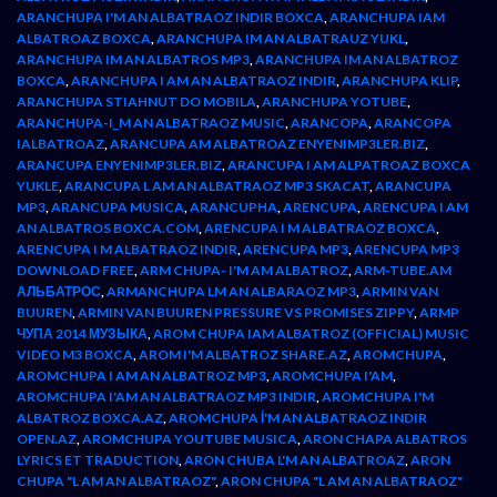
ARANCHUPA I'M AN ALBATRAOZ INDIR BOXCA
,
ARANCHUPA IAM
ALBATROAZ BOXCA
,
ARANCHUPA IM AN ALBATRAUZ YUKL
,
ARANCHUPA IM AN ALBATROS MP3
,
ARANCHUPA IM AN ALBATROZ
BOXCA
,
ARANCHUPA I AM AN ALBATRAOZ INDIR
,
ARANCHUPA KLIP
,
ARANCHUPA STIAHNUT DO MOBILA
,
ARANCHUPA YOTUBE
,
ARANCHUPA-I_M AN ALBATRAOZ MUSIC
,
ARANCOPA
,
ARANCOPA
IALBATROAZ
,
ARANCUPA AM ALBATROAZ ENYENIMP3LER.BIZ
,
ARANCUPA ENYENIMP3LER.BIZ
,
ARANCUPA I AM ALPATROAZ BOXCA
YUKLE
,
ARANCUPA L AM AN ALBATRAOZ MP3 SKACAT
,
ARANCUPA
MP3
,
ARANCUPA MUSICA
,
ARANCUPHA
,
ARENCUPA
,
ARENCUPA I AM
AN ALBATROS BOXCA.COM
,
ARENCUPA I M ALBATRAOZ BOXCA
,
ARENCUPA I M ALBATRAOZ INDIR
,
ARENCUPA MP3
,
ARENCUPA MP3
DOWNLOAD FREE
,
ARM CHUPA- I'M AM ALBATROZ
,
ARM-TUBE.AM
АЛЬБАТРОС
,
ARMANCHUPA LM AN ALBARAOZ MP3
,
ARMIN VAN
BUUREN
,
ARMIN VAN BUUREN PRESSURE VS PROMISES ZIPPY
,
ARMP
ЧУПА 2014 МУЗЫКА
,
AROM CHUPA IAM ALBATROZ (OFFICIAL) MUSIC
VIDEO M3 BOXCA
,
AROM I'M ALBATROZ SHARE.AZ
,
AROMCHUPA
,
AROMCHUPA I AM AN ALBATROZ MP3
,
AROMCHUPA I'AM
,
AROMCHUPA I'AM AN ALBATRAOZ MP3 INDIR
,
AROMCHUPA I'M
ALBATROZ BOXCA.AZ
,
AROMCHUPA İ'M AN ALBATRAOZ INDIR
OPEN.AZ
,
AROMCHUPA YOUTUBE MUSICA
,
ARON CHAPA ALBATROS
LYRICS ET TRADUCTION
,
ARON CHUBA L'M AN ALBATROAZ
,
ARON
CHUPA "L AM AN ALBATRAOZ"
,
ARON CHUPA "L AM AN ALBATRAOZ"