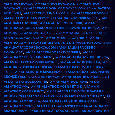
ALBATROS BOXCA
,
I AM ALBATROS BOXCA,AZ
,
I AM ALBATROS
BOXCA.AZ
,
I AM ALBATROS DOWNLOAD BOXCA.COM
,
I AM ALBATROS
MOBIL MP3
,
I AM ALBATROUS INDIR MOBIL
,
I AM ALBATROZ BOXCA
,
I
AM ALBATROZ CLEAN VERSION
,
I AM ALBATROZ INDIR MP3CEP
,
I AM
AN ALBARTAUZ INDIR
,
I AM AN ALBAT BOXCA INDIR
,
I AM AN
ALBATRAOZ BOXCA
,
I AM AN ALBATRAOZ DOWNLOAD BOXCA
,
I AM
AN ALBATRAOZ DOWNLOAD ZIPPY
,
I AM AN ALBATRAOZ FREE MP3
DOWNLOAD BOXCA.COM
,
I AM AN ALBATRAOZ LYRICS
,
I AM AN
ALBATRAOZ MP3 BIG.AZ DINLE
,
I AM AN ALBATRAOZ MP3 BOXCA
,
I AM
AN ALBATRAOZ MP3 BOXCA.COM
,
I AM AN ALBATRAOZ MP3
DOWNLOAD
,
I AM AN ALBATRAOZ REMIX 320KBPS
,
I AM AN
ALBATRAOZ TÉLÉCHARGEMENT
,
I AM AN ALBATRAOZ YUKLE BOXCA
,
I
AM AN ALBATROAZ MOBIL MP3 NET
,
I AM AN ALBATROS BOXCA
,
I AM
AN ALBATROS BOXCA DOWLAND
,
I AM AN ALBATROS DE CHUPA YOU
TUBE
,
I AM AN ALBATROS MP3CEP.MOBI
,
I AM AN ALBATROSS MP3 НА
ЗВОНОК
,
I AM AN ALBATROZ BOXCA
,
I AM AN ALBATROZ BOXCA.AZ
,
I
AM AN ALBATROZ ÉCOUTER
,
I AM AN ALBATROZ INDIR
,
I AM AN
ALBATROZ M4A
,
I AM AN ALBATROZ MOBIL NET INDIR
,
I AM AN
ALBATROZ MOBILMP3NET
,
I AM AN ALBOTROSS DOWNLOAD MP3
BOGCA.COM
,
I AM AN ALBTROSS BY ARON.MP3
,
I AM AN ALBTROZ
,
I M
AN ALBATRAOZ BOXCA
,
I M AN ALBATRAOZ DJ BOXCA
,
I M AN
ALBATRAOZ LYRICS
,
I M AN ALBATRAOZ MP3CEP
,
I M AN ALBATRAOZ-
ARANCHUBA MP3 YUKLE BOXCA
,
I M AN ALBATROS ARONCHUPA HOT