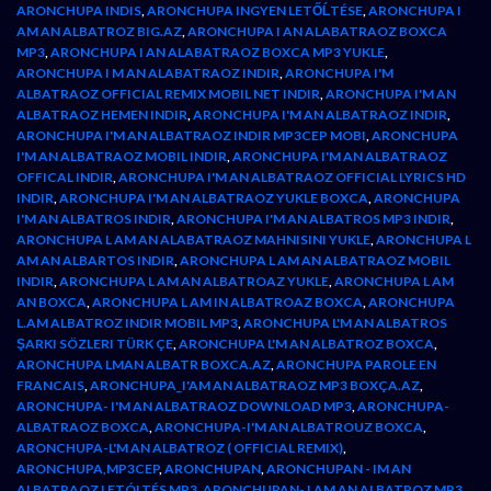
ARONCHUPA INDIS
,
ARONCHUPA INGYEN LETŐĹTÉSE
,
ARONCHUPA I
AM AN ALBATROZ BIG.AZ
,
ARONCHUPA I AN ALABATRAOZ BOXCA
MP3
,
ARONCHUPA I AN ALABATRAOZ BOXCA MP3 YUKLE
,
ARONCHUPA I M AN ALABATRAOZ INDIR
,
ARONCHUPA I'M
ALBATRAOZ OFFICIAL REMIX MOBIL NET INDIR
,
ARONCHUPA I'M AN
ALBATRAOZ HEMEN INDIR
,
ARONCHUPA I'M AN ALBATRAOZ INDIR
,
ARONCHUPA I'M AN ALBATRAOZ INDIR MP3CEP MOBI
,
ARONCHUPA
I'M AN ALBATRAOZ MOBIL INDIR
,
ARONCHUPA I'M AN ALBATRAOZ
OFFICAL INDIR
,
ARONCHUPA I'M AN ALBATRAOZ OFFICIAL LYRICS HD
INDIR
,
ARONCHUPA I'M AN ALBATRAOZ YUKLE BOXCA
,
ARONCHUPA
I'M AN ALBATROS INDIR
,
ARONCHUPA I'M AN ALBATROS MP3 INDIR
,
ARONCHUPA L AM AN ALABATRAOZ MAHNISINI YUKLE
,
ARONCHUPA L
AM AN ALBARTOS INDIR
,
ARONCHUPA L AM AN ALBATRAOZ MOBIL
INDIR
,
ARONCHUPA L AM AN ALBATROAZ YUKLE
,
ARONCHUPA L AM
AN BOXCA
,
ARONCHUPA L AM IN ALBATROAZ BOXCA
,
ARONCHUPA
L.AM ALBATROZ INDIR MOBIL MP3
,
ARONCHUPA L'M AN ALBATROS
ŞARKI SÖZLERI TÜRK ÇE
,
ARONCHUPA L'M AN ALBATROZ BOXCA
,
ARONCHUPA LMAN ALBATR BOXCA.AZ
,
ARONCHUPA PAROLE EN
FRANCAIS
,
ARONCHUPA_I'AM AN ALBATRAOZ MP3 BOXÇA.AZ
,
ARONCHUPA- I'M AN ALBATRAOZ DOWNLOAD MP3
,
ARONCHUPA-
ALBATRAOZ BOXCA
,
ARONCHUPA-I'M AN ALBATROUZ BOXCA
,
ARONCHUPA-L'M AN ALBATROZ ( OFFICIAL REMIX)
,
ARONCHUPA,MP3CEP
,
ARONCHUPAN
,
ARONCHUPAN - IM AN
ALBATRAOZ LETÓLTÉS MP3
,
ARONCHUPAN- I AM AN ALBATROZ MP3