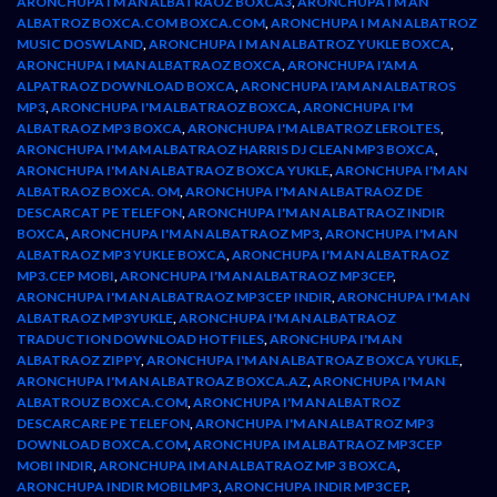
ARONCHUPA I M AN ALBATRAOZ BOXCA3
,
ARONCHUPA I M AN
ALBATROZ BOXCA.COM BOXCA.COM
,
ARONCHUPA I M AN ALBATROZ
MUSIC DOSWLAND
,
ARONCHUPA I M AN ALBATROZ YUKLE BOXCA
,
ARONCHUPA I MAN ALBATRAOZ BOXCA
,
ARONCHUPA I'AM A
ALPATRAOZ DOWNLOAD BOXCA
,
ARONCHUPA I'AM AN ALBATROS
MP3
,
ARONCHUPA I'M ALBATRAOZ BOXCA
,
ARONCHUPA I'M
ALBATRAOZ MP3 BOXCA
,
ARONCHUPA I'M ALBATROZ LEROLTES
,
ARONCHUPA I'M AM ALBATRAOZ HARRIS DJ CLEAN MP3 BOXCA
,
ARONCHUPA I'M AN ALBATRAOZ BOXCA YUKLE
,
ARONCHUPA I'M AN
ALBATRAOZ BOXCA. OM
,
ARONCHUPA I'M AN ALBATRAOZ DE
DESCARCAT PE TELEFON
,
ARONCHUPA I'M AN ALBATRAOZ INDIR
BOXCA
,
ARONCHUPA I'M AN ALBATRAOZ MP3
,
ARONCHUPA I'M AN
ALBATRAOZ MP3 YUKLE BOXCA
,
ARONCHUPA I'M AN ALBATRAOZ
MP3.CEP MOBI
,
ARONCHUPA I'M AN ALBATRAOZ MP3CEP
,
ARONCHUPA I'M AN ALBATRAOZ MP3CEP INDIR
,
ARONCHUPA I'M AN
ALBATRAOZ MP3YUKLE
,
ARONCHUPA I'M AN ALBATRAOZ
TRADUCTION DOWNLOAD HOTFILES
,
ARONCHUPA I'M AN
ALBATRAOZ ZIPPY
,
ARONCHUPA I'M AN ALBATROAZ BOXCA YUKLE
,
ARONCHUPA I'M AN ALBATROAZ BOXCA.AZ
,
ARONCHUPA I'M AN
ALBATROUZ BOXCA.COM
,
ARONCHUPA I'M AN ALBATROZ
DESCARCARE PE TELEFON
,
ARONCHUPA I'M AN ALBATROZ MP3
DOWNLOAD BOXCA.COM
,
ARONCHUPA IM ALBATRAOZ MP3CEP
MOBI INDIR
,
ARONCHUPA IM AN ALBATRAOZ MP 3 BOXCA
,
ARONCHUPA INDIR MOBILMP3
,
ARONCHUPA INDIR MP3CEP
,