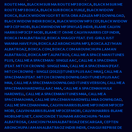
ROUTE M4A
,
BLACK M SUR MA ROUTE MP3 BOXCA
,
BLACK M SUR ME
ROUTE MP3 BOXCA
,
BLACK SUR BOXCA YUKLE
,
BLACK WIDOW
BOXCA
,
BLACK WIDOW IGGY RT RITA ORA AZALEA MP3 DOWNLOAD
,
BLACK WIDOW INDIR BOXCA
,
BLACK WIDOW MP3 CEP
,
BLACK WIDOW
MP3 CEP MOBI
,
BLACKWINDOW MP3PAYLAŞ INDIR
,
BLAME CALVIN
HARRIS MP3CEP MOBI
,
BLAME IT ON ME CALVIN HARRIS CEP INDIR
,
BOXCA I M ALBATRAOZ
,
BOXCA SHAGGY FEAT. EVE-GIRLS JUST
WANNA HAVE FUN
,
BOXCA.AZ ARONCHUPA MP3
,
BOXCA.AZ I'M AN
ALBATROAZ
,
BOXCA.COM
,
BOXCA.COM AROUNCHUPA L AM AN
ALBATRAOZ
,
BOXCA.MPT.ALPATROS
,
CALL ME A SPACE MAN ITUNES
PLUS
,
CALL ME A SPACEMAN - SINGLE AAC
,
CALL ME A SPACEMAN
(FEAT. MITCH CROWN) - SINGLE M4A
,
CALL ME A SPACEMAN (FEAT.
MITCH CROWN) – SINGLE (2012) [ITUNES PLUS AAC M4A]
,
CALL ME A
SPACEMAN (FEAT. MITCH CROWN) DOWNLOAD ITUNES PLUS AAC
M4A
,
CALL ME A SPACEMAN DOWNLOAD ITUNES VERSION
,
CALL ME A
SPACEMAN HARDWELL AAC M4A
,
CALL ME A SPACEMAN HULK
HARDWELL
,
CALL ME A SPACEMAN ITUNES M4A
,
CALL ME A
SPACEMAN.M4A
,
CALL ME SPACEMAN HARDWELL M4A DOWNLOAD
,
CALL ME SPACEMAN M4A
,
CALVIN HARRIS BLAME MP3 INDIR MP3CEP
MOBI
,
CALVIN HARRIS BLAME MP3CEP.MOBI
,
CALVIN HARRIS-BLAME
MOBILMP3.NET
,
CANCION DE TSUNAMI ARONCHUPA-"M AM
ALBATROSA
,
CANCION I'M AN ALBATROAZ DESCARGAR
,
CEPTEN
ARONCHUPA I AM AN ALBATRAOZ INDIR INDIR
,
CHAGUI REPRISE DE