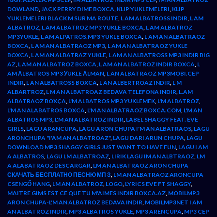
DOWLAND
,
JACK PERRY DIME BOXCA
,
KLIP YUKLEMELERI
,
KLIP
YUKLEMELERI BLACK M SUR MA ROUTE
,
L AM ALBATROSS INDIR
,
L AM
ALBATROZ
,
L AM ALBATROZ MP3 YUKLE BOXCA
,
L AM ALBATROZ
MP3YUKLE
,
L AM ALPATROS.MP3 YUKLE BOXCA
,
L AM AN ALBATRAOZ
BOXCA
,
L AM AN ALBATRAOZ MP3
,
L AM AN ALBATRAOZ YUKLE
BOXCA
,
L AM AN ALBATRAZ YUKLE
,
L AM AN ALBATROSS MP3 INDIR BIG
AZ
,
L AM AN ALBATROZ BOXCA
,
L AM AN ALBATROZ INDIR BOXCA
,
L
AM АLBATROS MP3 УUKLE АLMAN
,
L AN ALBATRAOZ MP3MOBI.CEP
INDIR
,
L AN ALBATROSS BOXCA
,
L AN ALBERTROAZ INDIR
,
L M
ALBARTROZ
,
L M AN ALBATROAZ BEDAVA TELEFONA INDIR
,
L.AM
ALBATRAOZ BOXÇA
,
L'M ALBATROS MP3 YUKLEMEK
,
L'M ALBATROZ
,
L'M AN ALABATROS BOXCA
,
L'M AN ALBATRAOZ BOXCA.COM
,
L'M AN
ALBATROS MP3
,
L'M AN ALBATROZ INDIR
,
LABEL SHAGGY FEAT. EVE
GIRLS
,
LAGU ARANCUPA
,
LAGU ARON CHUPA I'M AN ALBATRAOS
,
LAGU
ARONCHUPA "I'AM AN ALBATROAZ"
,
LAGU DARI ARUN CHUPA
,
LAGU
DOWNLOAD MP3 SHAGGY GIRLS JUST WANT TO HAVE FUN
,
LAGU I AM
A ALBATROS
,
LAGU LM ALBATROAZ
,
LIRIK LAGU IM AN ALBTRAOZ
,
LM
A ALABATRAOZ DESCARGAR
,
LM AN ALBATRAOZ ARON CHUPA
СКАЧАТЬ БЕСПЛАТНО ПЕСНЮ МП З
,
LM AN ALBATRAOZ ARONCUPA
CSENGŐ HANG
,
LM AN ALBATROZ
,
LOGO
,
LYRICS EVE FT SHAGGY
,
MAITRE GIMS EST CE QUE TU M'AIMES INDIR BOXCA.AZ
,
MOBILMP3
ARON CHUPA-L'M AN ALBATROZ BEDAVA INDIR
,
MOBILMP3NET I AM
AN ALBATROZ INDIR
,
MP3 ALBATROS YUKLE
,
MP3 ARENCUPA
,
MP3 CEP