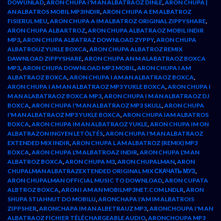
DOWUNLAD
,
ARON CHUPA I'M AN ALBATRAOZ DINLE
,
ARON CHUPA |
AN ALBATROS MOBIL MP3INDIR
,
ARON CHUPA A EM ALBATROZ
FISIERUL MEU
,
ARON CHUPA A IM ALBATROZ ORIGINAL ZIPPYSHARE
,
ARON CHUPA ALBARTROZ
,
ARON CHUPA ALBATRAOZ MOBIL INDIR
MP3
,
ARON CHUPA ALBATRAZ DOWNLOAD ZYPPY
,
ARON CHUPA
ALBATROUZ YUKLE BOXCA
,
ARON CHUPA ALBATROZ REMIX
DAWNLOAD ZIPPYSHARE
,
ARON CHUPA AN M ALABATRAOZ BOXCA
MP3
,
ARON CHUPA DOWNLOAD MP3 MOBIL
,
ARON CHUPA I AM
ALBATRAOZ BOXCA
,
ARON CHUPA I AM AN ALBATRAOZ BOXCA
,
ARON CHUPA I AM AN ALBATRAOZ MP3 YUKLE BOXCA
,
ARON CHUPA I
M AN ALABATRAOZ BOXCA MP3
,
ARON CHUPA I M AN ALBATRAOZ DJ
BOXCA
,
ARON CHUPA I'M AN ALBATRAOZ MP3 SKULL
,
ARON CHUPA
I'M AN ALBATRAOZ MP3 YUKLE BOXCA
,
ARON CHUPA IAM ALBATROS
BOXCA
,
ARON CHUPA IM AN ALBATRAOZ YUKLE
,
ARON CHUPA IM ON
ALBATRAZON INGYEN LETÖLTÉS
,
ARON CHUPA I'M AN ALBATRAOZ
EXTENDED MIX INDIR
,
ARON CHUPA L AM ALBATROZ (REMIX) MP3
BOXCA
,
ARON CHUPA L'M ALBATROAZ INDIR
,
ARON CHUPA L'M AN
ALBATROZ BOXCA
,
ARON CHUPA M3
,
ARON CHUPALMAN
,
ARON
CHUPALMAN ALBATRAZEXTENDED ORIGINAL MIX СКАЧАТЬ МУЗ
,
ARON CHUPALMAN OFFICIAL MUSIC TO DOWNLOAD
,
ARON CUPATA
ALBTROZ BOXCA
,
ARON I AM AN MOBILMP3NET.COM LNDLR
,
ARON
SHUPA STIAHNUT DO MOBILU
,
ARONCHAPA I'AM IM ALBATROIS
ZIPPSHER
,
ARONCHAPA IM AN ALBETRAUZ MP3
,
ARONCHOUPA I'M AN
ALBATRAOZ FICHIER TÉLÉCHARGEABLE AUDIO
,
ARONCHOUPA MP3