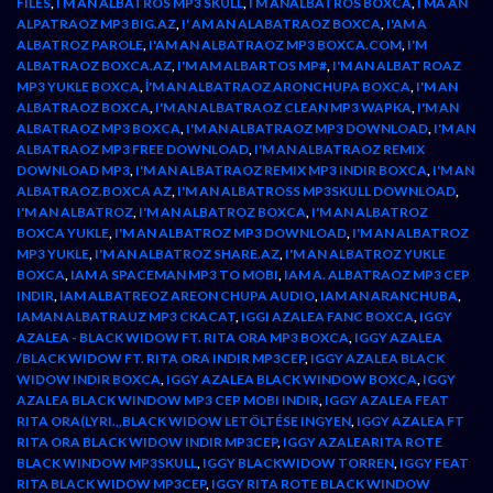
FILES
,
I M AN ALBATROS MP3 SKULL
,
I M ANALBATROS BOXCA
,
I MA AN
ALPATRAOZ MP3 BIG.AZ
,
I' AM AN ALABATRAOZ BOXCA
,
I'AM A
ALBATROZ PAROLE
,
I'AM AN ALBATRAOZ MP3 BOXCA.COM
,
I'M
ALBATRAOZ BOXCA.AZ
,
I'M AM ALBARTOS MP#
,
I'M AN ALBAT ROAZ
MP3 YUKLE BOXCA
,
İ'M AN ALBATRAOZ ARONCHUPA BOXCA
,
I'M AN
ALBATRAOZ BOXCA
,
I'M AN ALBATRAOZ CLEAN MP3 WAPKA
,
I'M AN
ALBATRAOZ MP3 BOXCA
,
I'M AN ALBATRAOZ MP3 DOWNLOAD
,
I'M AN
ALBATRAOZ MP3 FREE DOWNLOAD
,
I'M AN ALBATRAOZ REMIX
DOWNLOAD MP3
,
I'M AN ALBATRAOZ REMIX MP3 INDIR BOXCA
,
I'M AN
ALBATRAOZ.BOXCA AZ
,
I'M AN ALBATROSS MP3SKULL DOWNLOAD
,
I'M AN ALBATROZ
,
I'M AN ALBATROZ BOXCA
,
I'M AN ALBATROZ
BOXCA YUKLE
,
I'M AN ALBATROZ MP3 DOWNLOAD
,
I'M AN ALBATROZ
MP3 YUKLE
,
I'M AN ALBATROZ SHARE.AZ
,
I'M AN ALBATROZ YUKLE
BOXCA
,
IAM A SPACEMAN MP3 TO MOBI
,
IAM A. ALBATRAOZ MP3 CEP
INDIR
,
IAM ALBATREOZ AREON CHUPA AUDIO
,
IAM AN ARANCHUBA
,
IAMAN ALBATRAUZ MP3 CKACAT
,
IGGI AZALEA FANC BOXCA
,
IGGY
AZALEA - BLACK WIDOW FT. RITA ORA MP3 BOXCA
,
IGGY AZALEA
/BLACK WIDOW FT. RITA ORA INDIR MP3CEP
,
IGGY AZALEA BLACK
WIDOW INDIR BOXCA
,
IGGY AZALEA BLACK WINDOW BOXCA
,
IGGY
AZALEA BLACK WINDOW MP3 CEP MOBI INDIR
,
IGGY AZALEA FEAT
RITA ORA(LYRI.,,BLACK WIDOW LETÖLTÉSE INGYEN
,
IGGY AZALEA FT
RITA ORA BLACK WIDOW INDIR MP3CEP
,
IGGY AZALEARITA ROTE
BLACK WINDOW MP3SKULL
,
IGGY BLACKWIDOW TORREN
,
IGGY FEAT
RITA BLACK WIDOW MP3CEP
,
IGGY RITA ROTE BLACK WINDOW