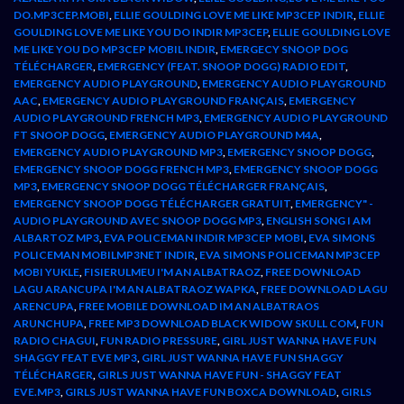
DO.MP3CEP.MOBI
,
ELLIE GOULDING LOVE ME LIKE MP3CEP INDIR
,
ELLIE
GOULDING LOVE ME LIKE YOU DO INDIR MP3CEP
,
ELLIE GOULDING LOVE
ME LIKE YOU DO MP3CEP MOBIL INDIR
,
EMERGECY SNOOP DOG
TÉLÉCHARGER
,
EMERGENCY (FEAT. SNOOP DOGG) RADIO EDIT
,
EMERGENCY AUDIO PLAYGROUND
,
EMERGENCY AUDIO PLAYGROUND
AAC
,
EMERGENCY AUDIO PLAYGROUND FRANÇAIS
,
EMERGENCY
AUDIO PLAYGROUND FRENCH MP3
,
EMERGENCY AUDIO PLAYGROUND
FT SNOOP DOGG
,
EMERGENCY AUDIO PLAYGROUND M4A
,
EMERGENCY AUDIO PLAYGROUND MP3
,
EMERGENCY SNOOP DOGG
,
EMERGENCY SNOOP DOGG FRENCH MP3
,
EMERGENCY SNOOP DOGG
MP3
,
EMERGENCY SNOOP DOGG TÉLÉCHARGER FRANÇAIS
,
EMERGENCY SNOOP DOGG TÉLÉCHARGER GRATUIT
,
EMERGENCY" -
AUDIO PLAYGROUND AVEC SNOOP DOGG MP3
,
ENGLISH SONG I AM
ALBARTOZ MP3
,
EVA POLICEMAN INDIR MP3CEP MOBI
,
EVA SIMONS
POLICEMAN MOBILMP3NET INDIR
,
EVA SIMONS POLICEMAN MP3CEP
MOBI YUKLE
,
FISIERULMEU I'M AN ALBATRAOZ
,
FREE DOWNLOAD
LAGU ARANCUPA I'M AN ALBATRAOZ WAPKA
,
FREE DOWNLOAD LAGU
ARENCUPA
,
FREE MOBILE DOWNLOAD IM AN ALBATRAOS
ARUNCHUPA
,
FREE MP3 DOWNLOAD BLACK WIDOW SKULL COM
,
FUN
RADIO CHAGUI
,
FUN RADIO PRESSURE
,
GIRL JUST WANNA HAVE FUN
SHAGGY FEAT EVE MP3
,
GIRL JUST WANNA HAVE FUN SHAGGY
TÉLÉCHARGER
,
GIRLS JUST WANNA HAVE FUN - SHAGGY FEAT
EVE.MP3
,
GIRLS JUST WANNA HAVE FUN BOXCA DOWNLOAD
,
GIRLS