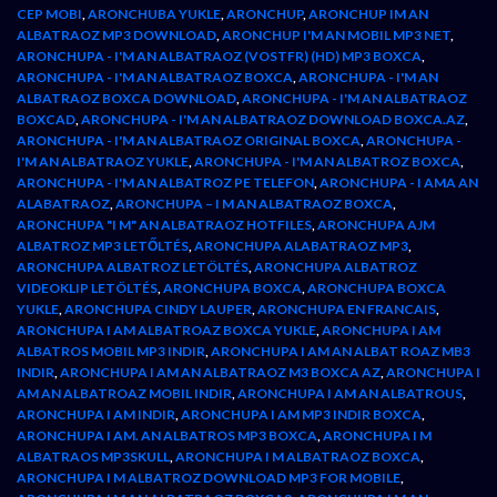
CEP MOBI
,
ARONCHUBA YUKLE
,
ARONCHUP
,
ARONCHUP IM AN
ALBATRAOZ MP3 DOWNLOAD
,
ARONCHUP I'M AN MOBIL MP3 NET
,
ARONCHUPA - I'M AN ALBATRAOZ (VOSTFR) (HD) MP3 BOXCA
,
ARONCHUPA - I'M AN ALBATRAOZ BOXCA
,
ARONCHUPA - I'M AN
ALBATRAOZ BOXCA DOWNLOAD
,
ARONCHUPA - I'M AN ALBATRAOZ
BOXCAD
,
ARONCHUPA - I'M AN ALBATRAOZ DOWNLOAD BOXCA.AZ
,
ARONCHUPA - I'M AN ALBATRAOZ ORIGINAL BOXCA
,
ARONCHUPA -
I'M AN ALBATRAOZ YUKLE
,
ARONCHUPA - I'M AN ALBATROZ BOXCA
,
ARONCHUPA - I'M AN ALBATROZ PE TELEFON
,
ARONCHUPA - I AMA AN
ALABATRAOZ
,
ARONCHUPA – I M AN ALBATRAOZ BOXCA
,
ARONCHUPA "I M" AN ALBATRAOZ HOTFILES
,
ARONCHUPA AJM
ALBATROZ MP3 LETŐLTÉS
,
ARONCHUPA ALABATRAOZ MP3
,
ARONCHUPA ALBATROZ LETÖLTÉS
,
ARONCHUPA ALBATROZ
VIDEOKLIP LETÖLTÉS
,
ARONCHUPA BOXCA
,
ARONCHUPA BOXCA
YUKLE
,
ARONCHUPA CINDY LAUPER
,
ARONCHUPA EN FRANCAIS
,
ARONCHUPA I AM ALBATROAZ BOXCA YUKLE
,
ARONCHUPA I AM
ALBATROS MOBIL MP3 INDIR
,
ARONCHUPA I AM AN ALBAT ROAZ MB3
INDIR
,
ARONCHUPA I AM AN ALBATRAOZ M3 BOXCA AZ
,
ARONCHUPA I
AM AN ALBATROAZ MOBIL INDIR
,
ARONCHUPA I AM AN ALBATROUS
,
ARONCHUPA I AM INDIR
,
ARONCHUPA I AM MP3 INDIR BOXCA
,
ARONCHUPA I AM. AN ALBATROS MP3 BOXCA
,
ARONCHUPA I M
ALBATRAOS MP3SKULL
,
ARONCHUPA I M ALBATRAOZ BOXCA
,
ARONCHUPA I M ALBATROZ DOWNLOAD MP3 FOR MOBILE
,