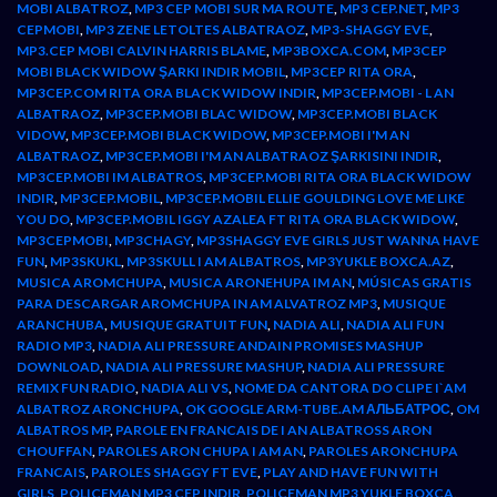
MOBI ALBATROZ
,
MP3 CEP MOBI SUR MA ROUTE
,
MP3 CEP.NET
,
MP3
CEPMOBI
,
MP3 ZENE LETOLTES ALBATRAOZ
,
MP3-SHAGGY EVE
,
MP3.CEP MOBI CALVIN HARRIS BLAME
,
MP3BOXCA.COM
,
MP3CEP
MOBI BLACK WIDOW ŞARKI INDIR MOBIL
,
MP3CEP RITA ORA
,
MP3CEP.COM RITA ORA BLACK WIDOW INDIR
,
MP3CEP.MOBI - L AN
ALBATRAOZ
,
MP3CEP.MOBI BLAC WIDOW
,
MP3CEP.MOBI BLACK
VIDOW
,
MP3CEP.MOBI BLACK WIDOW
,
MP3CEP.MOBI I'M AN
ALBATRAOZ
,
MP3CEP.MOBI I'M AN ALBATRAOZ ŞARKISINI INDIR
,
MP3CEP.MOBI IM ALBATROS
,
MP3CEP.MOBI RITA ORA BLACK WIDOW
INDIR
,
MP3CEP.MOBIL
,
MP3CEP.MOBIL ELLIE GOULDING LOVE ME LIKE
YOU DO
,
MP3CEP.MOBIL IGGY AZALEA FT RITA ORA BLACK WIDOW
,
MP3CEPMOBI
,
MP3CHAGY
,
MP3SHAGGY EVE GIRLS JUST WANNA HAVE
FUN
,
MP3SKUKL
,
MP3SKULL I AM ALBATROS
,
MP3YUKLE BOXCA.AZ
,
MUSICA AROMCHUPA
,
MUSICA ARONEHUPA IM AN
,
MÚSICAS GRATIS
PARA DESCARGAR AROMCHUPA IN AM ALVATROZ MP3
,
MUSIQUE
ARANCHUBA
,
MUSIQUE GRATUIT FUN
,
NADIA ALI
,
NADIA ALI FUN
RADIO MP3
,
NADIA ALI PRESSURE ANDAIN PROMISES MASHUP
DOWNLOAD
,
NADIA ALI PRESSURE MASHUP
,
NADIA ALI PRESSURE
REMIX FUN RADIO
,
NADIA ALI VS
,
NOME DA CANTORA DO CLIPE I`AM
ALBATROZ ARONCHUPA
,
OK GOOGLE ARM-TUBE.AM АЛЬБАТРОС
,
OM
ALBATROS MP
,
PAROLE EN FRANCAIS DE I AN ALBATROSS ARON
CHOUFFAN
,
PAROLES ARON CHUPA I AM AN
,
PAROLES ARONCHUPA
FRANCAIS
,
PAROLES SHAGGY FT EVE
,
PLAY AND HAVE FUN WITH
GIRLS
,
POLICEMAN MP3 CEP INDIR
,
POLICEMAN MP3 YUKLE BOXCA
,