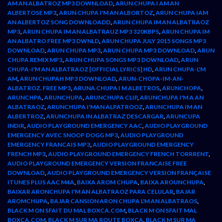
AM AN ALBATROZ MP3 DOWNLOAD
,
ARUN CHUPA I AM AN
ALBERTOSE MP3
,
ARUN CHUPA I'M AN ALBORTOZ
,
ARUN CHUPA IAM
AN ALBERTOZ SONG DOWNLOADD
,
ARUN CHUPA IM AN ALBATRAOZ
MP3
,
ARUN CHUPA IM AN ALBATRAUZ MP3 320KBPS
,
ARUN CHUPA IM
AN ALBATRO FREE MP3 DWNLD
,
ARUN CHUPA JULY 2015 SONGS MP3
DOWNLOAD
,
ARUN CHUPA MP3
,
ARUN CHUPA MP3 DOWNLOAD
,
ARUN
CHUPA REMIX MP3
,
ARUN CHUPA SONGS MP3 DOWNLOAD
,
ARUN
CHUPA-I'M AN ALBATRAOZ [OFFICIAL LYRICS] HD
,
ARUN CHUPA-L'M
AM
,
ARUN CHUPAH MP3 DOWNLOAD
,
ARUN-CHOPA-IM-AN-
ALBATROZ. FREE MP3
,
ARUNA CHUPA I M ALBETROS
,
ARUNCHOPA
,
ARUNCHPA
,
ARUNCHUPA
,
ARUNCHUPA CLIP
,
ARUNCHUPA I'M A AN
ALBATRAOZ
,
ARUNCHUPA I'MAN ALPATROOZ
,
ARUNCHUPA IM AN
ALBERTROZ
,
ARUNCHUPA IN ALBATRAZ DESCARGAR
,
ARUNCUPA
INDIR
,
AUDIO PLAYGROUND EMERGENCY AAC
,
AUDIO PLAYGROUND
EMERGENCY AVEC SNOOP DOGG MP3
,
AUDIO PLAYGROUND
EMERGENCY FRANCAIS MP3
,
AUDIO PLAYGROUND EMERGENCY
FRENCH MP3
,
AUDIO PLAYGROUND EMERGENCY FRENCH TORRRENT
,
AUDIO PLAYGROUND EMERGENCY VERSION FRANCAISE FREE
DOWNLOAD
,
AUDIO PLAYGROUND EMERGENCY VERSION FRANÇAISE
ITUNES PLUS AAC M4A
,
BAIXA AROM CHUPA
,
BAIXA AROUNCHUPA
,
BAIXAR ARONCHUPA I'M AN ALBATRAOZ PARA CELULAR
,
BAJAR
AROMCHUPA
,
BAJAR CANSION ARON CHUPA L'M AN ALBATRAOS
,
BLACK M ON SFAIT DU MAL BOXCA.COM
,
BLACK M ON SFAIT MAL
BOXCA.COM
,
BLACK M SUR MA ROUTE BOXCA
,
BLACK M SUR MA