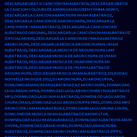
DESCARGAR GRATIS CANCION I'AN ALBATROS
,
DESCARGAR GRATIS
LA CANCION COLOURS DE ARMIN VAN BUUREN Y EMMA HEWIT
,
DESCARGAR LA CANCION ARAMCHUPA IM AM ALBATRAOZ
,
DESCARGAR LA CANCION DE AARON CHAPA
,
DESCARGAR LA
CANCION DE I AM ALBATRAOZ
,
DESCARGAR LA CANCION I'AN
ALBATRAOZ ORIGINAL
,
DESCARGAR LA CANCIÓN L'M AN ALBATRAOZ
(OFICIAL MUSIK)
,
DESCARGAR LA CANSION DE I'MAN ALBATRAOZ
ARON CHUPA
,
DESCARGAR LA MÚSICA AROUNCHUPAN. I M AN
ALBATRAOS
,
DESCARGAR LA MÚSICA DE AROUNCHUPA I AM
ALBATRAOS
,
DESCARGAR MUSICA DE ARON CHUPA DE L'M AN
ALBATRAOS
,
DESCARGAR MUSICA DE I M AROMCHUPA EN
ALBATRAOS
,
DESCARGAR MUSICA DE I'M AM ALBATRAOZ-
AROUNCHUPA
,
DESCARGAR MUSICA IM AN ALBARTROZ
,
DILAUDAU
NOUVELLE MUSIQUE 2012
,
DJ ARONCNUPA
,
DJ ARONCUPHA
,
DONLOWD AHANG IM AN ALBATROAZ AZ ARON CHUPA
,
DONWLOAD
LAGU ARANCUPHA
,
DONWLOAD LAGU ARON CHUBA I'M ALBATRAOS
MP3
,
DONWLOAD LAGU IAM ALBATRAOS
,
DOWENLOD LAGU ARON
CHUPA L'M AN
,
DOWLOAD LAGU ARON CHUPPA FREE
,
DOWLOAD MP3
ARUN CUPA I AM AN ALBATROAZ
,
DOWLOAND LAGU ARUNA CHUPA
,
DOWLOND DA MUSICA IM AN ALABATRAOZ ARONCLTUP
,
DOWNDLOAD LAGU IM AN ALBARAOZ
,
DOWNLOAD ALBATROSS ARUN
CHOPA
,
DOWNLOAD ARANCHUBA
,
DOWNLOAD ARANCHUBA
ALBATRAOZ
,
DOWNLOAD ARON CHUPA I AM ALBATRAOZ ZIPPY
,