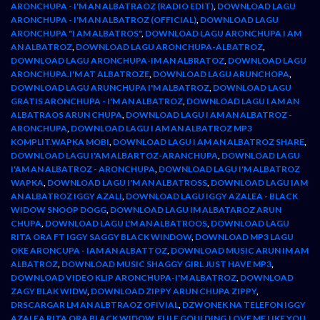
ARONCHUPA - I'M AN ALBATRAOZ (RADIO EDIT)
,
DOWNLOAD LAGU
ARONCHUPA - I'M AN ALBATROZ (OFFICIAL)
,
DOWNLOAD LAGU
ARONCHUPA "I AM ALBATROS"
,
DOWNLOAD LAGU ARONCHUPA I AM
AN ALBATROZ
,
DOWNLOAD LAGU ARONCHUPA-ALBATROZ
,
DOWNLOAD LAGU ARONCHUPA-IM AN ALBRATOZ
,
DOWNLOAD LAGU
ARONCHUPA.I'M AT ALBATROZE
,
DOWNLOAD LAGU ARUNCHOPA
,
DOWNLOAD LAGU ARUNCHUPA I'M ALBATROZ
,
DOWNLOAD LAGU
GRATIS ARONCHUPA - I'M AN ALBATROZ
,
DOWNLOAD LAGU I AM AN
ALBATRAOS ARUN CHUPA
,
DOWNLOAD LAGU I AM AN ALBATROZ -
ARONCHUPA
,
DOWNLOAD LAGU I AM AN ALBATROZ MP3
KOMPLIT.WAPKA MOBI
,
DOWNLOAD LAGU I AM AN ALBATROZ SHARE
,
DOWNLOAD LAGU I'AM ALBARTOZ-ARANCHUPA
,
DOWNLOAD LAGU
I'AM AN ALBATROZ - ARONCHUPA
,
DOWNLOAD LAGU I'M ALBATROZ
WAPKA
,
DOWNLOAD LAGU I'M AN ALBATROSS
,
DOWNLOAD LAGU IAM
AN ALBATROZ IGGY AZALI
,
DOWNLOAD LAGU IGGY AZALEA - BLACK
WIDOW SNOOP DOGG
,
DOWNLOAD LAGU IM ALBATAROZ ARUN
CHUPA
,
DOWNLOAD LAGU L'M AN ALBATROOS
,
DOWNLOAD LAGU
RITA ORA FT IGGY SAGGY BLACK WINDOW
,
DOWNLOAD MP3 LAGU
OKE ARONCUPA - IAM AN ALBATTOZ
,
DOWNLOAD MUSIC ARUN IM AM
ALBATROZ
,
DOWNLOAD MUSIC SHAGGY GIRL JUST HAVE MP3
,
DOWNLOAD VIDEO KLIP ARONCHUPA-I'M ALBATROZ
,
DOWNLOAD
ZAGY BLAK WIDW
,
DOWNLOAD ZIPPY ARUN CHUPA ZIPPY
,
DRSCARGAR LM AN ALBTRAOZ OFIVIAL
,
DZWONEK NA TELEFON IGGY
AZALEA RITA ORA BLACK WIDOW
,
ELILE GOULDING,LOVE ME LIKE YOU