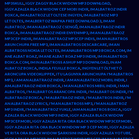
MP3SKULL
,
IGGY ZAGGY BLACK WIDOW MP3 DOWNLOAD
,
IGGY.AZALEA BLACK WIDOW CEP MOBI INDIR
,
IM ALBATROZ INDIR
BOXCA
,
IM ALBATROZ LETOLTESE INGYEN
,
IM ALBATROZ MP3
LETOLTES
,
IM ALBERTOZ WAPKA FREE DOWNLOAD 3
,
IM AM
ALBATROZ
,
IM AN ALBATRAOZ CSENGŐ
,
IM AN ALBATRAOZ INDIR
BOXCA
,
IM AN ALBATRAOZ INDIR ENYENIMP3
,
IM AN ALBATRAOZ
MP3CEP INDIR
,
IM AN ALBATRAOZ MP3CEP INDIS
,
IM AN ALBATROS
ARUN CHUPA FREE MP3
,
IM AN ALBATROS DESCARCARE
,
IM AN
ALBATROSS NOKIA LETOLTES
,
IM ANALBATROS MP3 BOXCA.COM
,
IM
ANE ALBAT ROAZ
,
IM ANE ALBAT ROAZ MP3 INDIR
,
IM IN ALBATROS
BOXCA.COM
,
IM IN ALBATROSS ASHUP MP3 DOWNLOAD
,
IN AM
ALBATOZ BOXCA
,
INDILA FEUILLE BOXCA
,
INGYEN LETÖLTHETÖ
ARONCUPA VIDEOKLIPPEK
,
ITU LAGUNYA ARUNCHUPA I'M ALBATROS
MP3
,
I AM AN ALBATRAOZ INDIR
,
I AM AN ALBATROZ MOBIL INDIR
,
I
AM.ALBATRAOZ INDIR BOXCA
,
I M AN ALBATROS MIBIL INDIR
,
I MAN
ALBATROS
,
I'M ALBARTOS ARANCOPA INDIR
,
I'M ALBARTOS INDIR
,
I'M
ALBATRAOZ BOXCA
,
I'M ALBATRAOZ INDIR
,
I'M ALBATROS INDIR
,
I'M
AN ALBATRAOZ LYRICS
,
I'M AN ALBATROSS MP3
,
I'M AN ALBATROZ
MP3 INDIR
,
I'M AN ALBATROZ YUKLE
,
IAM AN ALBATROS BOXCA
,
IGGY
AZALEA BLACK WIDOW MP3 INDIR
,
IGGY AZALEA BLACK WIDOW
MP3CEP.MOBI
,
IGGY AZALEA RITA ORA BLACK WIDOW MP3CEP.MOBI
,
IGGY AZALEA RITA ORA BLACK WINDOW MP 3 CEP MOBI
,
IGGY AZALEA
VE RITA ORA BLACK WIDOW ŞARKISINI INDIR
,
IGGY AZALEA YOTUBE
,
IGGY.AZALEA.MP3CEP
,
IM ALBATROZ INDIR MP3 CEP
,
IM AN ALBATROZ