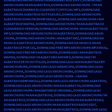
DOWNLOAD ARON CHUPA I M AN ALABATROZ ZIPPY
,
DOWNLOAD
ARON CHUPA IM AN ALBATROS
,
DOWNLOAD ARONCHUPA - I'M AN
ALBATRAOZ (HARRIS DJ CLEAN EDIT) OFFICIAL MP3
,
DOWNLOAD
ARONCHUPA ALBATROS HOTFILES.RO
,
DOWNLOAD ARONCHUPA
ALBATROSS SONG FROM MP3SKULL
,
DOWNLOAD ARONCHUPA I'AM
ALBARTROZ WAPKA
,
DOWNLOAD ARONCHUPA I'M AN ALBATRAOZ
CLEAN RADIO VERSION
,
DOWNLOAD ARONCHUPA-IM AN ALBATTAOZ
MP3
,
DOWNLOAD AROUNCHUPA IM ALBATROZ
,
DOWNLOAD ARUN
CHUPA
,
DOWNLOAD ARUN CHUPA I AM ALBATORZ
,
DOWNLOAD DA
MUSICA ALBATROZ AROMCHUPA
,
DOWNLOAD DA MUSICA IM AN
ALBATRAOZ POR CEL
,
DOWNLOAD FREE MP3 ARON CHUPA MP3 SKULL
,
DOWNLOAD FREE MP3 ARUN CHUPA
,
DOWNLOAD I AM ALBATROS
WAPKA
,
DOWNLOAD I M ALBATORZ ANYMP3
,
DOWNLOAD I'M
ALBATROZ DE PE HOTFILLES
,
DOWNLOAD LAGU AM IN ALBATRAZ BY
ARONCHURUPA
,
DOWNLOAD LAGU ARANCUPA
,
DOWNLOAD LAGU
ARANCUPHA
,
DOWNLOAD LAGU ARON CHUBA
,
DOWNLOAD LAGU
ARON CHUPA
,
DOWNLOAD LAGU ARON CHUPA - I AM AN
ALBATRAOS(MP3SKULL)
,
DOWNLOAD LAGU ARON CHUPA ALBATROS
,
DOWNLOAD LAGU ARON CHUPA I'AM AN ALBRATOS
,
DOWNLOAD
LAGU ARON CHUPA I'M ALBATAROZ ORIGINAL
,
DOWNLOAD LAGU
ARON CHUPA I'M AN ALBATROSS
,
DOWNLOAD LAGU ARON CHUPA I'M
AN ALBATROZ
,
DOWNLOAD LAGU ARON CHUPA IM AN ALBATROAZ
,
DOWNLOAD LAGU ARON CHUPA IM AN ALBATROS RADIO EDIT
,
DOWNLOAD LAGU ARON CHUPA IM.AN ALBATROS
,
DOWNLOAD LAGU