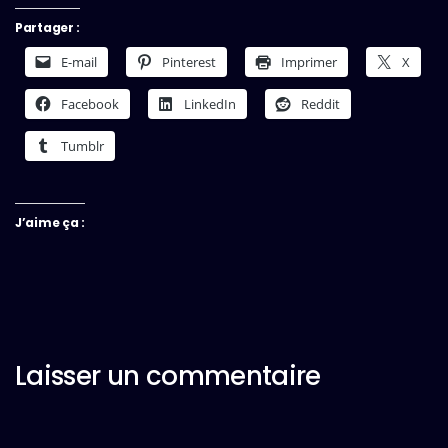
Partager :
E-mail
Pinterest
Imprimer
X
Facebook
LinkedIn
Reddit
Tumblr
J’aime ça :
Laisser un commentaire