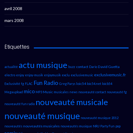
avril 2008
mars 2008
Étiquettes
actu musique
contact
David Guetta
actualité
buzz
Dario
exclusivemusic.fr
electro
enjoy
enjoy-musik
enjoymusik
exclu
exclusivemusic
Fun Radio
loic54
Exclusivité
fg
FLAC
Greg Parys
loic54.net
loicb54
mico
Music
Megaupload
MP3
musicales
news
nouveauté contact
nouveauté fg
nouveauté musicale
nouveauté fun radio
nouveauté musique
nouveauté musique 2012
nouveautés musicales
NRJ
nouveautés
nouveautés musique
Party Fun
pop