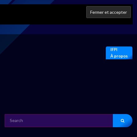
IFPI
À propos
SEARCH
FOR: