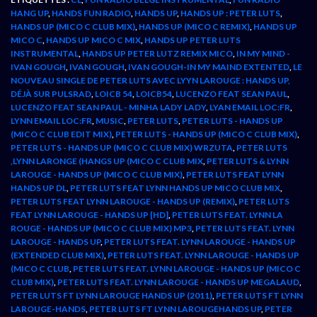
HANG UP
,
HANDS FUN RADIO
,
HANDS UP
,
HANDS UP : PETER LUTS
,
HANDS UP (MICO C CLUB MIX)
,
HANDS UP (MICO C REMIX)
,
HANDS UP
MICO C
,
HANDS UP MICO C MIX
,
HANDS UP PETER LUTS
INSTRUMENTAL
,
HANDS UP PETER LUTZ REMIX MICO
,
IN MY MIND -
IVAN GOUGH
,
IVAN GOUGH
,
IVAN GOUGH-IN MY MAIND EXTENTED
,
LE
NOUVEAU SINGLE DE PETER LUTS AVEC LYYN LAROUGE : HANDS UP,
DÉJÀ SUR PULSRAD
,
LOICB 54
,
LOICB54
,
LUCENZO FEAT SEAN PAUL
,
LUCENZO FEAT SEAN PAUL - MINHA LADY LADY
,
LYAN EMAIL LOC:FR
,
LYNN EMAIL LOC:FR
,
MUSIC
,
PETER LUTS
,
PETER LUTS - HANDS UP
(MICO C CLUB EDIT MIX)
,
PETER LUTS - HANDS UP (MICO C CLUB MIX)
,
PETER LUTS - HANDS UP (MICO C CLUB MIX) WRZUTA
,
PETER LUTS
,LYNN LARONGE (HANGS UP (MICO C CLUB MIX
,
PETER LUTS & LYNN
LAROUGE - HANDS UP (MICO C CLUB MIX)
,
PETER LUTS FEAT LYNN
HANDS UP DL
,
PETER LUTS FEAT LYNN HANDS UP MICO CLUB MIX
,
PETER LUTS FEAT LYNN LAROUGE - HANDS UP (REMIX)
,
PETER LUTS
FEAT LYNN LAROUGE - HANDS UP [HD]
,
PETER LUTS FEAT. LYNN LA
ROUGE - HANDS UP (MICO C CLUB MIX) MP3
,
PETER LUTS FEAT. LYNN
LAROUGE - HANDS UP
,
PETER LUTS FEAT. LYNN LAROUGE - HANDS UP
(EXTENDED CLUB MIX)
,
PETER LUTS FEAT. LYNN LAROUGE - HANDS UP
(MICO C CLUB
,
PETER LUTS FEAT. LYNN LAROUGE - HANDS UP (MICO C
CLUB MIX)
,
PETER LUTS FEAT. LYNN LAROUGE - HANDS UP MEGALAUD
,
PETER LUTS FT LYNN LAROUGE HANDS UP (2011)
,
PETER LUTS FT LYNN
LAROUGE-HANDS
,
PETER LUTS FT LYNN LAROUGEHANDS UP
,
PETER