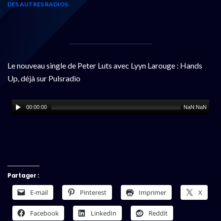
DES AUTRES RADIOS
Le nouveau single de Peter Luts avec Lyyn Larouge : Hands
Up, déjà sur Pulsradio
00:00:00
NaN:NaN
Partager :
E-mail
Pinterest
Imprimer
X
Facebook
LinkedIn
Reddit