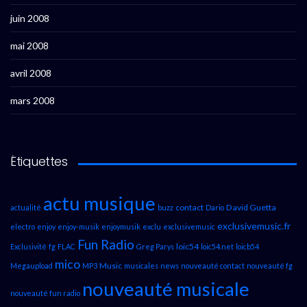
juin 2008
mai 2008
avril 2008
mars 2008
Étiquettes
actu musique
contact
David Guetta
actualité
buzz
Dario
exclusivemusic.fr
electro
enjoy
enjoy-musik
enjoymusik
exclu
exclusivemusic
Fun Radio
loic54
Exclusivité
fg
FLAC
Greg Parys
loic54.net
loicb54
mico
Music
Megaupload
MP3
musicales
news
nouveauté contact
nouveauté fg
nouveauté musicale
nouveauté fun radio