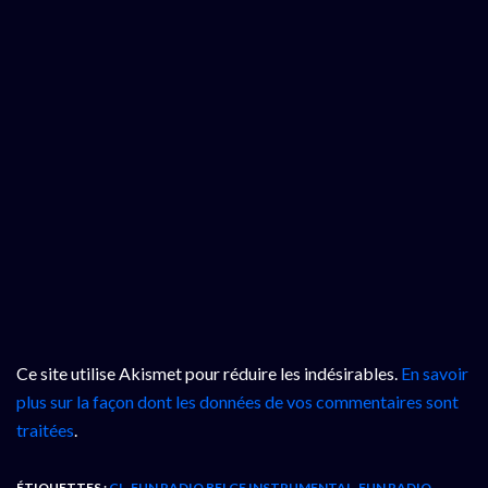
Ce site utilise Akismet pour réduire les indésirables.
En savoir
plus sur la façon dont les données de vos commentaires sont
traitées
.
ÉTIQUETTES :
CL
,
FUN RADIO BELGE INSTRUMENTAL
,
FUN RADIO