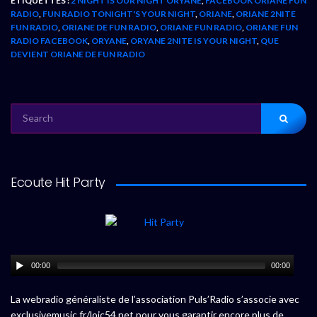
ÉTIQUETTES :
2 NIGHT IS OUR NIGHT ORYANE
,
FACEBOOK ORIANE FUN
RADIO
,
FUN RADIO TONIGHT'S YOUR NIGHT
,
ORIANE
,
ORIANE 2NITE
FUN RADIO
,
ORIANE DE FUN RADIO
,
ORIANE FUN RADIO
,
ORIANE FUN
RADIO FACEBOOK
,
ORYANE
,
ORYANE 2NITE IS YOUR NIGHT
,
QUE
DEVIENT ORIANE DE FUN RADIO
SEARCH
FOR:
Ecoute Hit Party
00:00
00:00
La webradio généraliste de l’association Puls’Radio s’associe avec
exclusivemusic.fr/loic54.net pour vous garantir encore plus de