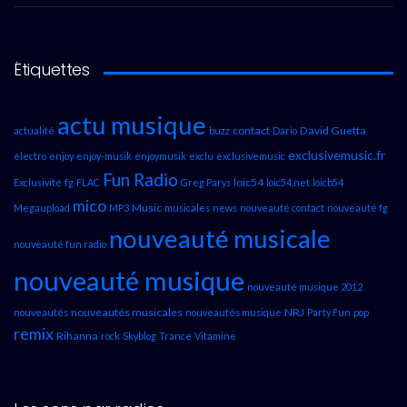
Étiquettes
actu musique
contact
David Guetta
actualité
buzz
Dario
exclusivemusic.fr
electro
enjoy
enjoy-musik
enjoymusik
exclu
exclusivemusic
Fun Radio
loic54
Exclusivité
fg
FLAC
Greg Parys
loic54.net
loicb54
mico
Music
Megaupload
MP3
musicales
news
nouveauté contact
nouveauté fg
nouveauté musicale
nouveauté fun radio
nouveauté musique
nouveauté musique 2012
nouveautés musicales
NRJ
nouveautés
nouveautés musique
Party Fun
pop
remix
Rihanna
rock
Skyblog
Trance
Vitamine